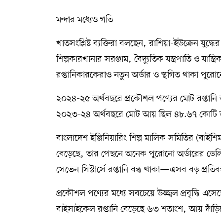
মন্দার মধ্যেও গতি
খাতসংশ্লিষ্ট ব্যক্তিরা বলছেন, রাশিয়া-ইউক্রেন যুদ
শিল্পকারখানার সরঞ্জাম, বৈদ্যুতিক যন্ত্রপাতি ও যা
রপ্তানিকারকেরাও নতুন অর্ডার ও স্থগিত থাকা পুরো
২০২৪-২৫ অর্থবছরে প্রকৌশল পণ্যের মোট রপ্তা
২০২৩-২৪ অর্থবছরে মোট আয় ছিল ৪৮.৬৭ কোটি ডলার।
বাংলাদেশ ইঞ্জিনিয়ারিং শিল্প মালিক সমিতির (বাইশ
বেড়েছে, তার পেছনে অনেক পুরোনো অর্ডারের ডেলিভা
সেভেন সিস্টার্সে রপ্তানি বন্ধ থাকা—এসব বড় প্রতিবন
প্রকৌশল পণ্যের মধ্যে সবচেয়ে উজ্জ্বল প্রবৃদ্ধি এস
বাইসাইকেল রপ্তানি বেড়েছে ৬৩ শতাংশ, আয় দাঁড়