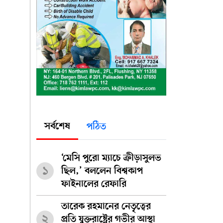
সর্বশেষ
পঠিত
‘মেসি পুরো ম্যাচে ক্রীড়াসুলভ
১
ছিল,’ বললেন বিশ্বকাপ
ফাইনালের রেফারি
তারেক রহমানের নেতৃত্বের
২
প্রতি যুক্তরাষ্ট্রের গভীর আস্থা