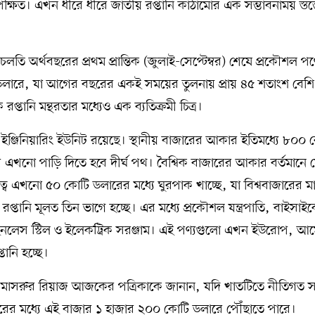
্ষিত। এখন ধীরে ধীরে জাতীয় রপ্তানি কাঠামোর এক সম্ভাবনাময় স্তম্
 চলতি অর্থবছরের প্রথম প্রান্তিক (জুলাই-সেপ্টেম্বর) শেষে প্রকৌশল পণ
ন ডলারে, যা আগের বছরের একই সময়ের তুলনায় প্রায় ৪৫ শতাংশ বেশি
 রপ্তানি মন্থরতার মধ্যেও এক ব্যতিক্রমী চিত্র।
াইট ইঞ্জিনিয়ারিং ইউনিট রয়েছে। স্থানীয় বাজারের আকার ইতিমধ্যে ৮০০ 
এখনো পাড়ি দিতে হবে দীর্ঘ পথ। বৈশ্বিক বাজারের আকার বর্তমানে 
ব এখনো ৫০ কোটি ডলারের মধ্যে ঘুরপাক খাচ্ছে, যা বিশ্ববাজারের মাত
্তানি মূলত তিন ভাগে হচ্ছে। এর মধ্যে প্রকৌশল যন্ত্রপাতি, বাইসাই
টেইনলেস স্টিল ও ইলেকট্রিক সরঞ্জাম। এই পণ্যগুলো এখন ইউরোপ, আ
তানি হচ্ছে।
ন এম মাসরুর রিয়াজ আজকের পত্রিকাকে জানান, যদি খাতটিতে নীতিগত 
ের মধ্যে এই বাজার ১ হাজার ২০০ কোটি ডলারে পৌঁছাতে পারে।