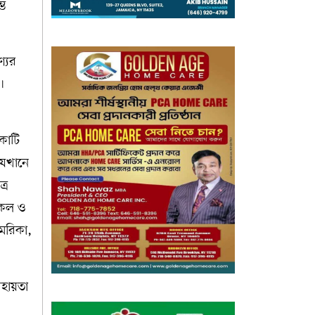
ভে
্যের
।
কোটি
যেখানে
্র
কেল ও
মেরিকা,
সহায়তা