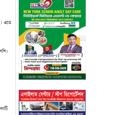
ছে। এতে
েশি।
ি
র
কোটি