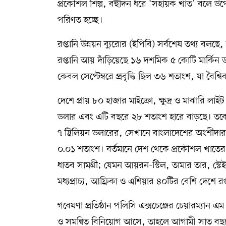
প্রকৌশল শিল্প, বহুদিন ধরে ‘সহায়ক খাত’ বলে উপেক
পরিণত হচ্ছে।
রপ্তানি উন্নয়ন ব্যুরোর (ইপিবি) সর্বশেষ তথ্য বলছে,
রপ্তানি আয় দাঁড়িয়েছে ১৬ দশমিক ৫ কোটি মার্কি
কেবল সেপ্টেম্বরে প্রবৃদ্ধি ছিল ৩৬ শতাংশ, যা বৈশ্বিক
দেশে প্রায় ৮০ হাজার মাইক্রো, ক্ষুদ্র ও মাঝারি ল
ডলার এবং এটি বছরে ২৮ শতাংশ হারে বাড়ছে। তবে 
৭ ট্রিলিয়ন ডলারের, সেখানে বাংলাদেশের অংশীদারত্
০.০১ শতাংশ। বর্তমানে দেশ থেকে প্রকৌশল খাতের রপ
ধাতব সামগ্রী; যেমন আয়রন-স্টিল, তামার তার, স্
মধ্যপ্রাচ্য, আফ্রিকা ও এশিয়ার ৪০টির বেশি দেশে রপ্
গবেষণা প্রতিষ্ঠান পলিসি এক্সচেঞ্জের চেয়ারম্যা
ও সমন্বিত বিনিয়োগ আসে, তাহলে আগামী সাত বছর