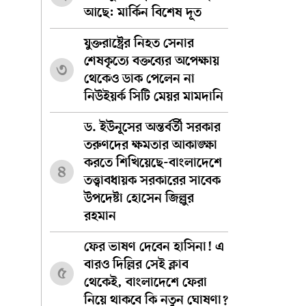
আছে: মার্কিন বিশেষ দূত
যুক্তরাষ্ট্রের নিহত সেনার
শেষকৃত্যে বক্তব্যের অপেক্ষায়
৩
থেকেও ডাক পেলেন না
নিউইয়র্ক সিটি মেয়র মামদানি
ড. ইউনূসের অন্তর্বর্তী সরকার
তরুণদের ক্ষমতার আকাঙ্ক্ষা
করতে শিখিয়েছে-বাংলাদেশে
৪
তত্ত্বাবধায়ক সরকারের সাবেক
উপদেষ্টা হোসেন জিল্লুর
রহমান
ফের ভাষণ দেবেন হাসিনা! এ
বারও দিল্লির সেই ক্লাব
৫
থেকেই, বাংলাদেশে ফেরা
নিয়ে থাকবে কি নতুন ঘোষণা?