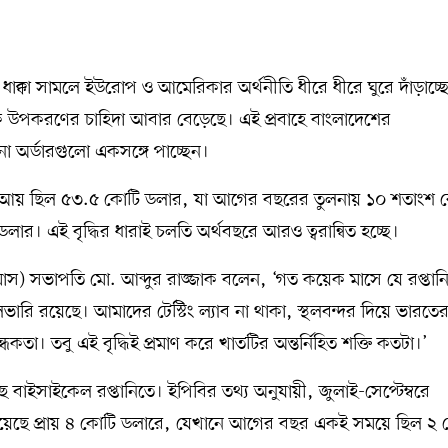
্ধের ধাক্কা সামলে ইউরোপ ও আমেরিকার অর্থনীতি ধীরে ধীরে ঘুরে দাঁড়াচ্
ন্ত্রিক উপকরণের চাহিদা আবার বেড়েছে। এই প্রবাহে বাংলাদেশের
নো অর্ডারগুলো একসঙ্গে পাচ্ছেন।
নি আয় ছিল ৫৩.৫ কোটি ডলার, যা আগের বছরের তুলনায় ১০ শতাংশ ব
 এই বৃদ্ধির ধারাই চলতি অর্থবছরে আরও ত্বরান্বিত হচ্ছে।
িমাস) সভাপতি মো. আব্দুর রাজ্জাক বলেন, ‘গত কয়েক মাসে যে রপ্তান
রি রয়েছে। আমাদের টেস্টিং ল্যাব না থাকা, স্থলবন্দর দিয়ে ভারতে
্ধকতা। তবু এই বৃদ্ধিই প্রমাণ করে খাতটির অন্তর্নিহিত শক্তি কতটা।’
েছে বাইসাইকেল রপ্তানিতে। ইপিবির তথ্য অনুযায়ী, জুলাই-সেপ্টেম্বরে
িয়েছে প্রায় ৪ কোটি ডলারে, যেখানে আগের বছর একই সময়ে ছিল ২ 