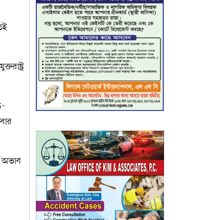
তই
রাষ্ট্র
ধ-
আবার
ার অভাব