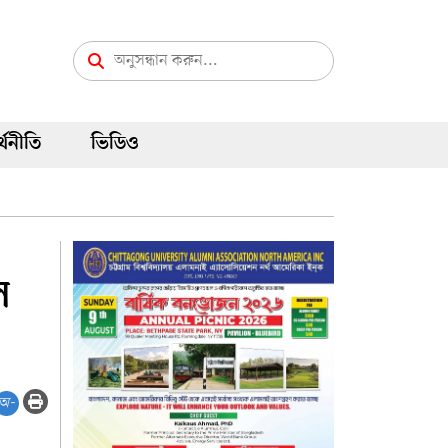
্থনীতি
ভিডিও
ল
অ-