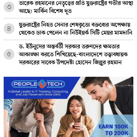
তারেক রহমানের নেতৃত্বের প্রতি যুক্তরাষ্ট্রের গভীর আস্থা
৩
আছে: মার্কিন বিশেষ দূত
যুক্তরাষ্ট্রের নিহত সেনার শেষকৃত্যে বক্তব্যের অপেক্ষায়
৪
থেকেও ডাক পেলেন না নিউইয়র্ক সিটি মেয়র মামদানি
ড. ইউনূসের অন্তর্বর্তী সরকার তরুণদের ক্ষমতার
৫
আকাঙ্ক্ষা করতে শিখিয়েছে-বাংলাদেশে তত্ত্বাবধায়ক
সরকারের সাবেক উপদেষ্টা হোসেন জিল্লুর রহমান