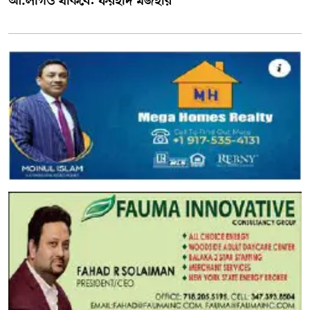
আ.লীগও থাকবে: ফরহাদ মজহার