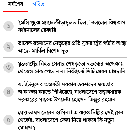
সর্বশেষ
পঠিত
‘মেসি পুরো ম্যাচে ক্রীড়াসুলভ ছিল,’ বললেন বিশ্বকাপ
১
ফাইনালের রেফারি
তারেক রহমানের নেতৃত্বের প্রতি যুক্তরাষ্ট্রের গভীর আস্থা
২
আছে: মার্কিন বিশেষ দূত
যুক্তরাষ্ট্রের নিহত সেনার শেষকৃত্যে বক্তব্যের অপেক্ষায়
৩
থেকেও ডাক পেলেন না নিউইয়র্ক সিটি মেয়র মামদানি
ড. ইউনূসের অন্তর্বর্তী সরকার তরুণদের ক্ষমতার
৪
আকাঙ্ক্ষা করতে শিখিয়েছে-বাংলাদেশে তত্ত্বাবধায়ক
সরকারের সাবেক উপদেষ্টা হোসেন জিল্লুর রহমান
ফের ভাষণ দেবেন হাসিনা! এ বারও দিল্লির সেই ক্লাব
৫
থেকেই, বাংলাদেশে ফেরা নিয়ে থাকবে কি নতুন
ঘোষণা?