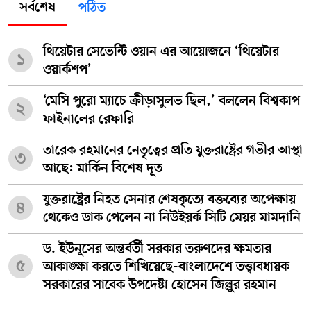
সর্বশেষ
পঠিত
থিয়েটার সেভেন্টি ওয়ান এর আয়োজনে ‘থিয়েটার
১
ওয়ার্কশপ’
‘মেসি পুরো ম্যাচে ক্রীড়াসুলভ ছিল,’ বললেন বিশ্বকাপ
২
ফাইনালের রেফারি
তারেক রহমানের নেতৃত্বের প্রতি যুক্তরাষ্ট্রের গভীর আস্থা
৩
আছে: মার্কিন বিশেষ দূত
যুক্তরাষ্ট্রের নিহত সেনার শেষকৃত্যে বক্তব্যের অপেক্ষায়
৪
থেকেও ডাক পেলেন না নিউইয়র্ক সিটি মেয়র মামদানি
ড. ইউনূসের অন্তর্বর্তী সরকার তরুণদের ক্ষমতার
৫
আকাঙ্ক্ষা করতে শিখিয়েছে-বাংলাদেশে তত্ত্বাবধায়ক
সরকারের সাবেক উপদেষ্টা হোসেন জিল্লুর রহমান