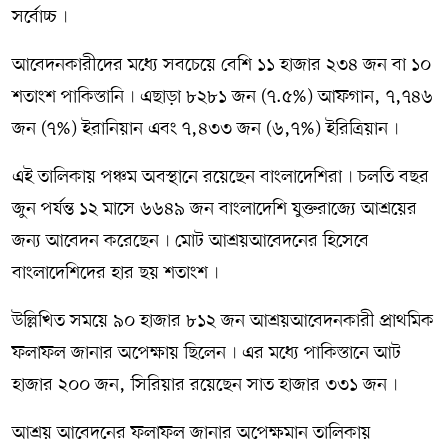
সর্বোচ্চ৷
আবেদনকারীদের মধ্যে সবচেয়ে বেশি ১১ হাজার ২৩৪ জন বা ১০
শতাংশ পাকিস্তানি৷ এছাড়া ৮২৮১ জন (৭.৫%) আফগান, ৭,৭৪৬
জন (৭%) ইরানিয়ান এবং ৭,৪৩৩ জন (৬,৭%) ইরিত্রিয়ান৷
এই তালিকায় পঞ্চম অবস্থানে রয়েছেন বাংলাদেশিরা৷ চলতি বছর
জুন পর্যন্ত ১২ মাসে ৬৬৪৯ জন বাংলাদেশি যুক্তরাজ্যে আশ্রয়ের
জন্য আবেদন করেছেন৷ মোট আশ্রয়আবেদনের হিসেবে
বাংলাদেশিদের হার ছয় শতাংশ৷
উল্লিখিত সময়ে ৯০ হাজার ৮১২ জন আশ্রয়আবেদনকারী প্রাথমিক
ফলাফল জানার অপেক্ষায় ছিলেন৷ এর মধ্যে পাকিস্তানে আট
হাজার ২০০ জন, সিরিয়ার রয়েছেন সাত হাজার ৩৩১ জন৷
আশ্রয় আবেদনের ফলাফল জানার অপেক্ষমান তালিকায়