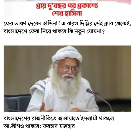
ফের ভাষণ দেবেন হাসিনা! এ বারও দিল্লির সেই ক্লাব থেকেই,
বাংলাদেশে ফেরা নিয়ে থাকবে কি নতুন ঘোষণা?
বাংলাদেশের রাজনীতিতে জামায়াতে ইসলামী থাকলে
আ.লীগও থাকবে: ফরহাদ মজহার