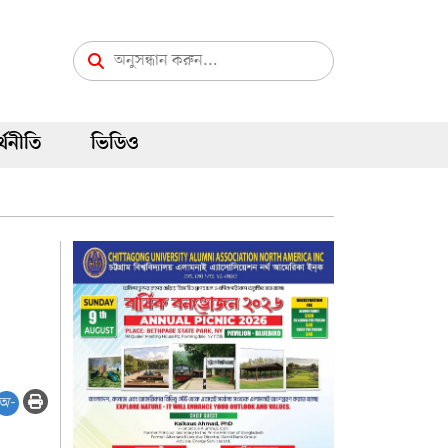
্থনীতি
ভিডিও
অ-