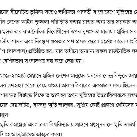
নের বীরোচিত ভূমিকা সত্ত্বেও স্বাধীনতা-পরবর্তী বাংলাদেশে মুজিবের নে
 স্বাধীন দেশের আইন-শৃঙ্খলা পরিস্থিতি বজায় রাখার জন্য তার সরকার জ
, যা মূলত তার রাজনৈতিক বিরোধীদের উপর নৃশংসতা চালায়। মুজিব স
ীয় শাসন এবং নিরঙ্কুশ ক্ষমতার পথ প্রশস্ত করে। ১৯৭৫ সালে সাংব
গ (বাকশাল) প্রতিষ্ঠিত হয়, যার অধীনে অন্যান্য সকল রাজনৈতিক 
েশিরভাগ সংবাদপত্র বন্ধ করে দেয়া হয়।
২০০৯-২০২৪) মেয়াদে মুজিব দেশের মানুষের মননের কেন্দ্রবিন্দুতে জা
র গণহত্যা থেকে বেঁচে যাওয়া তার পরিবারের একমাত্র সদস্য ছিলেন 
ের বিরুদ্ধে বিক্ষোভ শুরু হয় তখন মুজিবের উত্তরাধিকারকে লক্ষ্যব
দেয়ালচিত্র, বঙ্গবন্ধু স্মৃতি জাদুঘর, সুপ্রিম কোর্ট প্রাঙ্গণে থেমিসের মূ
য়নুল
তি কমপ্লেক্স এবং ঢাকা বিশ্ববিদ্যালয় প্রাঙ্গণে মধুসূদন দে স্মৃতি ভাস্কর্য
িংহ ও চট্টগ্রামেও ভাঙচুর করে।