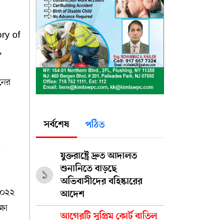
ory of
,
ঠনের
সর্বশেষ
পঠিত
ে
যুক্তরাষ্ট্রে দ্রুত আদালত
শুনানিতে বাড়ছে
১
অভিবাসীদের বহিষ্কারের
 ২০২২
আদেশ
্ষা
আগেরটি সুপ্রিম কোর্ট বাতিল