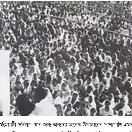
র্ঘমেয়াদী প্রক্রিয়া। যার জন্য অন্যান্য অনেক উপাদানের পাশাপাশি এম