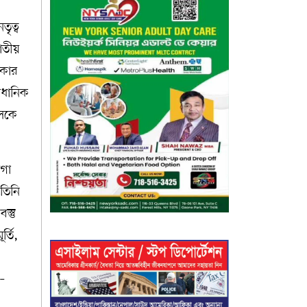
তৃত্ব
াতীয়
রকার
িধানিক
দলকে
য়গা
তিনি
স্তু
র্তি,
 –