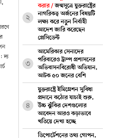
ন,
করার /
জন্মসূত্রে যুক্তরাষ্ট্রের
নাগরিকত্ব অর্জনের বিষয়টি
২
লক্ষ্য করে নতুন নির্বাহী
কারণে
আদেশ জারি করেছেন
ার
প্রেসিডেন্ট
এখন
আমেরিকার সেনাদের
: দ্য
পরিবারেও ট্রাম্প প্রশাসনের
৩
র্চ
অভিবাসনবিরোধী অভিযান,
আটক ৫০ জনের বেশি
যুক্তরাষ্ট্রে ইমিগ্রেশন সুবিধা
প্রদানে কঠোর যাচাই শুরু,
৪
উচ্চ ঝুঁকির দেশগুলোর
আবেদন আরও কড়াভাবে
খতিয়ে দেখা হচ্ছে
ডিপোর্টেশনের তথ্য গোপন,