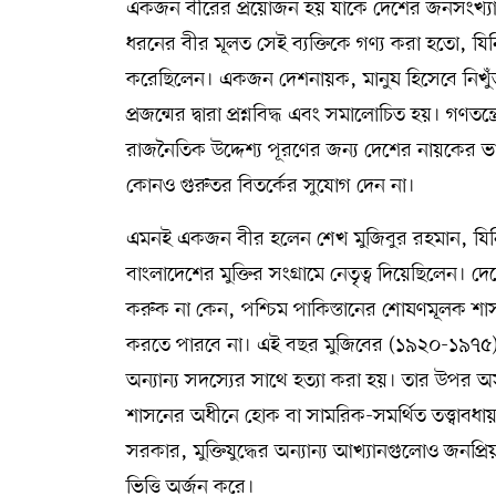
একজন বীরের প্রয়োজন হয় যাকে দেশের জনসংখ্য
ধরনের বীর মূলত সেই ব্যক্তিকে গণ্য করা হতো, য
করেছিলেন। একজন দেশনায়ক, মানুষ হিসেবে নিখুঁত ন
প্রজন্মের দ্বারা প্রশ্নবিদ্ধ এবং সমালোচিত হয়। গণত
রাজনৈতিক উদ্দেশ্য পূরণের জন্য দেশের নায়কের ভ
কোনও গুরুতর বিতর্কের সুযোগ দেন না।
এমনই একজন বীর হলেন শেখ মুজিবুর রহমান, যিনি 
বাংলাদেশের মুক্তির সংগ্রামে নেতৃত্ব দিয়েছিলেন
করুক না কেন, পশ্চিম পাকিস্তানের শোষণমূলক শাসন ব্
করতে পারবে না। এই বছর মুজিবের (১৯২০-১৯৭৫) ৫
অন্যান্য সদস্যের সাথে হত্যা করা হয়। তার উপর অস
শাসনের অধীনে হোক বা সামরিক-সমর্থিত তত্ত্বাবধা
সরকার, মুক্তিযুদ্ধের অন্যান্য আখ্যানগুলোও জন
ভিত্তি অর্জন করে।