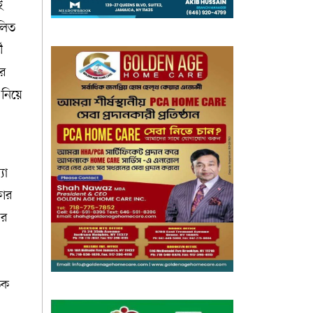
ই
লিত
ী
ার
নিয়ে
যা
কার
ের
িক