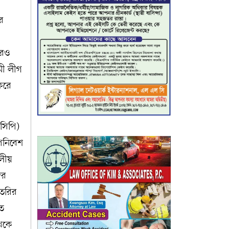
র
রেও
মী লীগ
 করে
নসিপি)
পনিবেশ
লীয়
ের
তৈরির
তে
থেকে