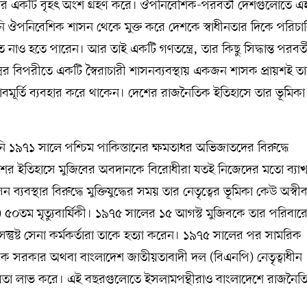
ার একটি বৃহৎ অংশ গ্রহণ করে। ঔপনিবেশিক-পরবর্তী দেশগুলোতে এ
িনি ঔপনিবেশিক শাসন থেকে মুক্ত করে দেশকে স্বাধীনতার দিকে পরিচা
াও হতে পারেন। আর তাই একটি গণতন্ত্রে, তার কিছু সিদ্ধান্ত পরবর্ত
ন্ত্রের বিপরীতে একটি স্বৈরাচারী শাসনব্যবস্থায় একজন শাসক প্রায়শই ত
াবমূর্তি ব্যবহার করে থাকেন। দেশের রাজনৈতিক ইতিহাসে তার ভূমিকা 
১৯৭১ সালে পশ্চিম পাকিস্তানের ক্ষমতাধর অভিজাতদের বিরুদ্ধে
। দেশের ইতিহাসে মুজিবের অবদানকে বিরোধীরা যতই নিজেদের মতো ব্যাখ্
যবস্থার বিরুদ্ধে মুক্তিযুদ্ধের সময় তার নেতৃত্বের ভূমিকা কেউ অস্বী
০তম মৃত্যুবার্ষিকী। ১৯৭৫ সালের ১৫ আগস্ট মুজিবকে তার পরিবার
ন্তুষ্ট সেনা কর্মকর্তারা তাকে হত্যা করেন। ১৯৭৫ সালের পর সামরিক
য়ক সরকার অথবা বাংলাদেশ জাতীয়তাবাদী দল (বিএনপি) নেতৃত্বাধীন
প্রিয়তা লাভ করে। এই বছরগুলোতে ইসলামপন্থীরাও বাংলাদেশে রাজনৈত