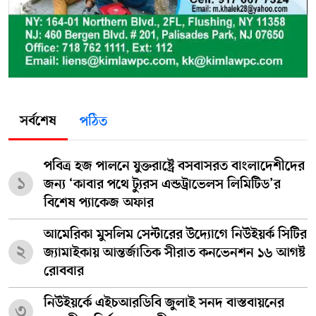
সর্বশেষ
পঠিত
পবিত্র হজ পালনে যুক্তরাষ্ট্রে বসবাসরত বাংলাদেশীদের
১
জন্য ‘কাবার পথে ট্যুরস এন্ডট্রাভেলস লিমিটিড’র
বিশেষ প্যাকেজ অফার
আমেরিকা মুসলিম সেন্টারের উদ্যোগে নিউইয়র্ক সিটির
২
জ্যামাইকায় আন্তর্জাতিক সীরাত কনভেনশন ১৬ আগষ্ট
রোববার
নিউইয়র্কে এইচআরডিবি জুলাই সনদ বাস্তবায়নের
৩