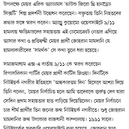
উপলক্ষে মেয়র এরিক অ্যাডামস ‘গ্রাউন্ড জিরো থ্রি হানড্রেড
সিক্সটি’ শিল্প প্রদর্শনী উদ্বোধন করেছেন। বক্তৃতায় তিনি নিহতদের
শ্রদ্ধার সঙ্গে স্মরণ করেন। অ্যান্ড্রু কুয়োমো ওয়েবসাইটে ৯/১১
হামলায় ক্ষতিগ্রস্তদের সহায়তায় এই ডেমোক্র্যেট নেতার এগিয়ে
আসার কথা ও প্রতিদ্বন্দ্বী মেয়র প্রার্থী জোহরান মামদানি যে
হামলাকারীদের ‘সমর্থক’ সে কথা তুলে ধরা হয়েছে।
সমাজমাধ্যম এক্স-এ বার্তায় ৯/১১-কে স্মরণ করেছেন
রিপাবলিকান পার্টির মেয়র প্রার্থী কার্টিস স্লিওয়া। দিনটিকে
নিউইয়র্ক নগরীর ইতিহাসে ‘অন্ধকারতম দিন’ হিসেবে আখ্যা দিয়ে
তিনি বলেন, ‘মেয়র নির্বাচিত হলে আমি তাদেরকে গুরুত্ব দেব যারা
সেদিন প্রথম সহায়তার হাত বাড়িয়ে দিয়েছিলেন। মেয়র নির্বাচনে
চার শীর্ষ প্রার্থীর তিন জনের জন্ম নিউইয়র্ক নগরীতে। শুধু জোহরান
মামদানির জন্ম উগান্ডার রাজধানী কাম্পালায়। ১৯৯১ সালে।
নিউইয়র্কের সরকারি ওয়েবসাইটে বলা হয়েছে, জোহরান সাত