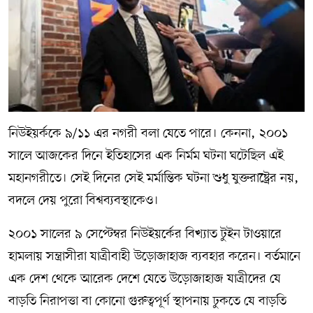
নিউইয়র্ককে ৯/১১ এর নগরী বলা যেতে পারে। কেননা, ২০০১
সালে আজকের দিনে ইতিহাসের এক নির্মম ঘটনা ঘটেছিল এই
মহানগরীতে। সেই দিনের সেই মর্মান্তিক ঘটনা শুধু যুক্তরাষ্ট্রের নয়,
বদলে দেয় পুরো বিশ্বব্যবস্থাকেও।
২০০১ সালের ৯ সেপ্টেম্বর নিউইয়র্কের বিখ্যাত টুইন টাওয়ারে
হামলায় সন্ত্রাসীরা যাত্রীবাহী উড়োজাহাজ ব্যবহার করেন। বর্তমানে
এক দেশ থেকে আরেক দেশে যেতে উড়োজাহাজ যাত্রীদের যে
বাড়তি নিরাপত্তা বা কোনো গুরুত্বপূর্ণ স্থাপনায় ঢুকতে যে বাড়তি