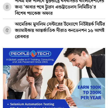
পবিত্র হজ পালনে যুক্তরাষ্ট্রে বসবাসরত বাংলাদেশীদের
৪
জন্য ‘কাবার পথে ট্যুরস এন্ডট্রাভেলস লিমিটিড’র
বিশেষ প্যাকেজ অফার
আমেরিকা মুসলিম সেন্টারের উদ্যোগে নিউইয়র্ক সিটির
৫
জ্যামাইকায় আন্তর্জাতিক সীরাত কনভেনশন ১৬ আগষ্ট
রোববার