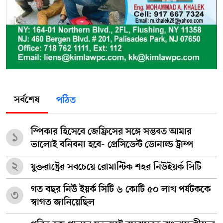
সর্বশেষ
পঠিত
স্পিকার হিসেবে জেফ্রিসের সঙ্গে সম্ভবত আমার
১
ভালোই বনিবনা হবে- প্রেসিডেন্ট ডোনাল্ড ট্রাম্প
২
যুক্তরাষ্ট্রের সবচেয়ে রোমান্টিক শহর নিউইয়র্ক সিটি
গত বছর নিউ ইয়র্ক সিটি ৬ কোটি ৫০ লাখ পর্যটককে
৩
স্বাগত জানিয়েছিল