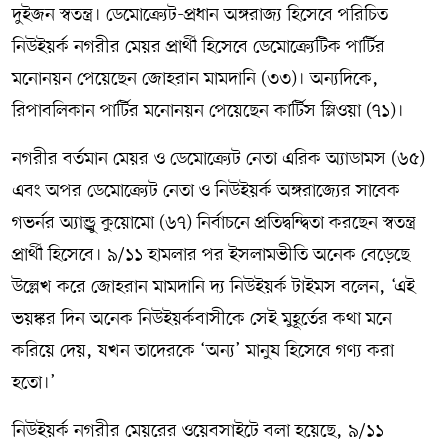
দুইজন স্বতন্ত্র। ডেমোক্র্যেট-প্রধান অঙ্গরাজ্য হিসেবে পরিচিত
নিউইয়র্ক নগরীর মেয়র প্রার্থী হিসেবে ডেমোক্র্যেটিক পার্টির
মনোনয়ন পেয়েছেন জোহরান মামদানি (৩৩)। অন্যদিকে,
রিপাবলিকান পার্টির মনোনয়ন পেয়েছেন কার্টিস স্লিওয়া (৭১)।
নগরীর বর্তমান মেয়র ও ডেমোক্র্যেট নেতা এরিক অ্যাডামস (৬৫)
এবং অপর ডেমোক্র্যেট নেতা ও নিউইয়র্ক অঙ্গরাজ্যের সাবেক
গভর্নর অ্যান্ড্রু কুয়োমো (৬৭) নির্বাচনে প্রতিদ্বন্দ্বিতা করছেন স্বতন্ত্র
প্রার্থী হিসেবে। ৯/১১ হামলার পর ইসলামভীতি অনেক বেড়েছে
উল্লেখ করে জোহরান মামদানি দ্য নিউইয়র্ক টাইমস বলেন, ‘এই
ভয়ঙ্কর দিন অনেক নিউইয়র্কবাসীকে সেই মুহূর্তের কথা মনে
করিয়ে দেয়, যখন তাদেরকে ‘অন্য’ মানুষ হিসেবে গণ্য করা
হতো।’
নিউইয়র্ক নগরীর মেয়রের ওয়েবসাইটে বলা হয়েছে, ৯/১১