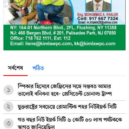
সর্বশেষ
পঠিত
স্পিকার হিসেবে জেফ্রিসের সঙ্গে সম্ভবত আমার
১
ভালোই বনিবনা হবে- প্রেসিডেন্ট ডোনাল্ড ট্রাম্প
২
যুক্তরাষ্ট্রের সবচেয়ে রোমান্টিক শহর নিউইয়র্ক সিটি
গত বছর নিউ ইয়র্ক সিটি ৬ কোটি ৫০ লাখ পর্যটককে
৩
স্বাগত জানিয়েছিল