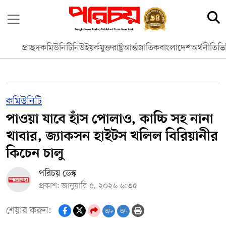
প্রচ্ছদ
কমিউনিটি
নিউইয়র্ক
যুক্তরাষ্ট্র
আর্ন্তজাতিক
বাংলাদেশ
অর্থনীতি
ভি
কমিউনিটি
পাওয়া যাবে হাঁস পোলাও, কাচ্চি সহ নানা
খাবার, জ‍্যাকসন হাইটস খলিল বিরিয়ানীর
কিচেন চালু
পরিচয় ডেস্ক
প্রকাশ: জানুয়ারি ৫, ২০২৬ ৬:৩৫
শেয়ার করুন:
অ+
অ-