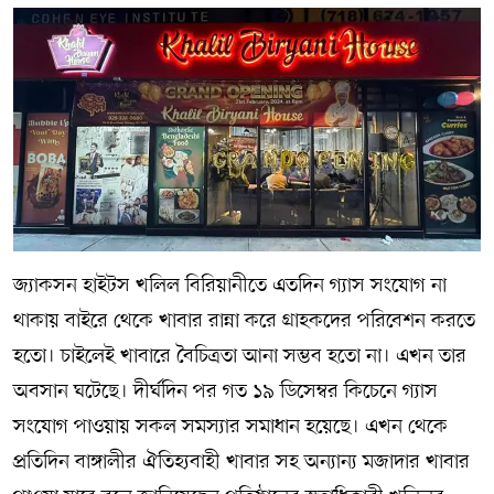
জ‍্যাকসন হাইটস খলিল বিরিয়ানীতে এতদিন গ‍্যাস সংযোগ না
থাকায় বাইরে থেকে খাবার রান্না করে গ্রাহকদের পরিবেশন করতে
হতো। চাইলেই খাবারে বৈচিত্রতা আনা সম্ভব হতো না। এখন তার
অবসান ঘটেছে। দীর্ঘদিন পর গত ১৯ ডিসেম্বর কিচেনে গ‍্যাস
সংযোগ পাওয়ায় সকল সমস‍্যার সমাধান হয়েছে। এখন থেকে
প্রতিদিন বাঙ্গালীর ঐতিহ‍্যবাহী খাবার সহ অন‍্যান‍্য মজাদার খাবার