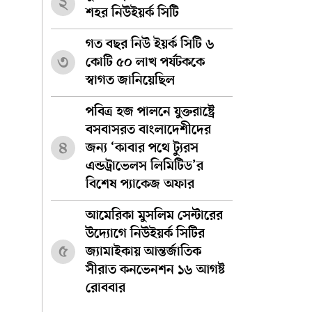
২
শহর নিউইয়র্ক সিটি
গত বছর নিউ ইয়র্ক সিটি ৬
৩
কোটি ৫০ লাখ পর্যটককে
স্বাগত জানিয়েছিল
পবিত্র হজ পালনে যুক্তরাষ্ট্রে
বসবাসরত বাংলাদেশীদের
৪
জন্য ‘কাবার পথে ট্যুরস
এন্ডট্রাভেলস লিমিটিড’র
বিশেষ প্যাকেজ অফার
আমেরিকা মুসলিম সেন্টারের
উদ্যোগে নিউইয়র্ক সিটির
৫
জ্যামাইকায় আন্তর্জাতিক
সীরাত কনভেনশন ১৬ আগষ্ট
রোববার