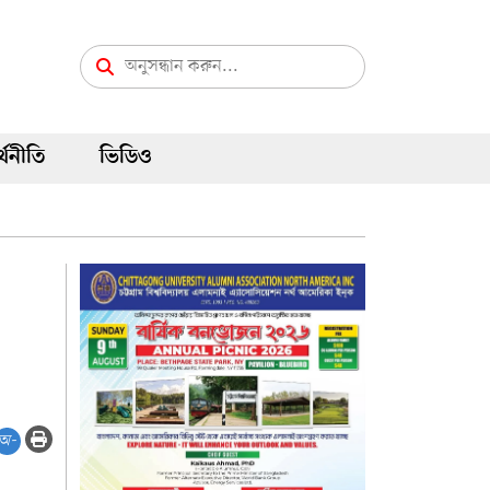
্থনীতি
ভিডিও
অ-