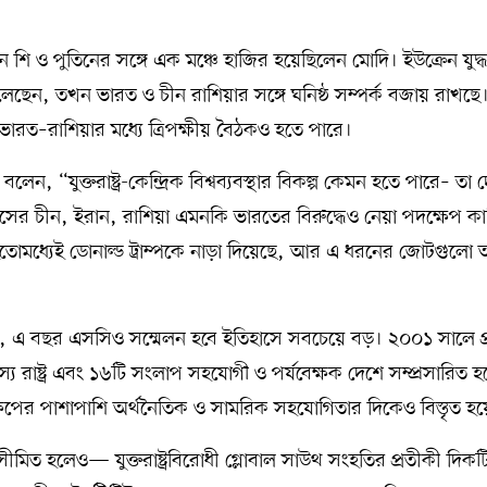
শি ও পুতিনের সঙ্গে এক মঞ্চে হাজির হয়েছিলেন মোদি। ইউক্রেন যুদ্
চলেছেন, তখন ভারত ও চীন রাশিয়ার সঙ্গে ঘনিষ্ঠ সম্পর্ক বজায় রাখছে।
ত–রাশিয়ার মধ্যে ত্রিপক্ষীয় বৈঠকও হতে পারে।
বলেন, “যুক্তরাষ্ট্র-কেন্দ্রিক বিশ্বব্যবস্থার বিকল্প কেমন হতে পারে– তা
র চীন, ইরান, রাশিয়া এমনকি ভারতের বিরুদ্ধেও নেয়া পদক্ষেপ কাঙ্
তোমধ্যেই ডোনাল্ড ট্রাম্পকে নাড়া দিয়েছে, আর এ ধরনের জোটগুল
য়েছেন, এ বছর এসসিও সম্মেলন হবে ইতিহাসে সবচেয়ে বড়। ২০০১ সালে প্র
্য রাষ্ট্র এবং ১৬টি সংলাপ সহযোগী ও পর্যবেক্ষক দেশে সম্প্রসারিত হ
দক্ষেপের পাশাপাশি অর্থনৈতিক ও সামরিক সহযোগিতার দিকেও বিস্তৃত হয
 সীমিত হলেও— যুক্তরাষ্ট্রবিরোধী গ্লোবাল সাউথ সংহতির প্রতীকী দিক