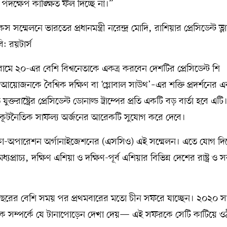
 পদক্ষেপ কাঙ্ক্ষিত ফল দিচ্ছে না।”
ম্মেলনে ভারতের প্রধানমন্ত্রী নরেন্দ্র মোদি, রাশিয়ার প্রেসিডেন্ট ভ্ল
: রয়টার্স
ামে ২০-এর বেশি বিশ্বনেতাকে একত্র করবেন দেশটির প্রেসিডেন্ট শি
আয়োজনকে বৈশ্বিক দক্ষিণ বা ‘গ্লোবাল সাউথ’–এর শক্তি প্রদর্শনের 
তরাষ্ট্রের প্রেসিডেন্ট ডোনাল্ড ট্রাম্পের প্রতি একটি বড় বার্তা হবে এটি
কেও কূটনৈতিক সাফল্য অর্জনের আরেকটি সুযোগ করে দেবে।
াই কো-অপারেশন অর্গানাইজেশনের (এসসিও) এই সম্মেলন। এতে যোগ দি
ধ্যপ্রাচ্য, দক্ষিণ এশিয়া ও দক্ষিণ-পূর্ব এশিয়ার বিভিন্ন দেশের রাষ্ট্র ও
-ও ৭ বছরের বেশি সময় পর প্রথমবারের মতো চীন সফরে যাচ্ছেন। ২০২০ স
াক্ষিক সম্পর্কে যে টানাপোড়েন দেখা দেয়— এই সফরকে সেটি কাটিয়ে ও