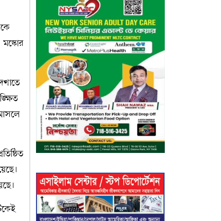
ধকে
 মস্কোর
 দেখাতে
ক্ষিত
ো আসলে
তিষ্ঠিত
য়েছে।
়েছে।
টিকেই