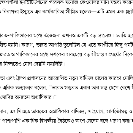
তিক তক্ষশশীলা ইনস্টিটিউশনের গবেষক মনোজ কেওয়ালরামানি মন্তব্য করে
 নিরাপত্তা ইস্যুতে এর কার্যকারিতা সীমিত হলেও—এটি এমন এক প্ল্যাট
রত–পাকিস্তানের মধ্যে উত্তেজনা এখনও একটি বড় চ্যালেঞ্জ। চলতি জু
ৃহীত হয়নি। কারণ, ভারত আপত্তি তুলেছিল যে এতে কাশ্মীরে হিন্দু পর্
রত ও পাকিস্তানের মধ্যে দশকের সবচেয়ে বড় সীমান্ত সংঘর্ষের দিকে 
িন্দাতেও যোগ দেয়নি নয়াদিল্লি।
ঝোতা এবং ট্রাম্প প্রশাসনের আরোপিত নতুন বাণিজ্য চাপের কারণে মোদ
 এরিক ওল্যান্ডার বলেন, “ভারত সম্ভবত এবার তার দম্ভ চেপে রেখে 
ন মোদির অন্যতম অগ্রাধিকার।”
লাল জানান, এসসিওতে ভারতের অগ্রাধিকার বাণিজ্য, সংযোগ, সার্বভৌমত্ব ও
 পাশাপাশি একাধিক দ্বিপক্ষীয় বৈঠকেও অংশ নেবেন বলে ধারণা করা হ