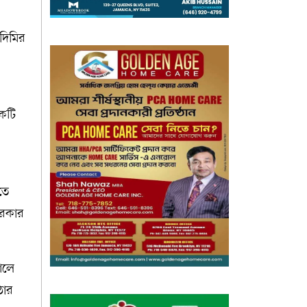
াদিমির
একটি
।
তে
 সরকার
ালে
ঠার