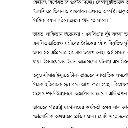
বেইজিং বিশেষভাবে গুরুত্ব দিচ্ছে। বেঙ্গালুরুভিত্
“এসসিওর ভিশন ও বাস্তবায়ন এখনও অস্পষ্ট। প্রকৃত
বৈশ্বিক বয়ান গঠনে প্রভাব ফেলতে পারে।”
ভারত–পাকিস্তান উত্তেজনা : এসসিও’র দুই সদস্য ভা
এসসিও প্রতিরক্ষামন্ত্রীদের বৈঠকের যৌথ বিবৃতিও গ
ওপর ২২ এপ্রিলের হামলার উল্লেখ নেই। ওই হামলা ভা
যায়। ইসরায়েলের ইরান আক্রমণের ঘটনায় এসসিওর ন
তবুও সীমান্ত ইস্যুতে চীন–ভারতের সাম্প্রতিক সম
বৈঠক ইতিবাচক হবে বলে আশা করা হচ্ছে। বিশ্লেষক
সঙ্গে সম্পর্ক উন্নয়নকে অগ্রাধিকার দেবে। এটি এখ
ভারতের পররাষ্ট্র মন্ত্রণালয়ের কর্মকর্তা তন্ময় 
ভৌগোলিক অখণ্ডতার প্রতি সম্মান। মোদি সম্মেলনের