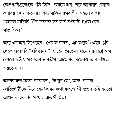
কোম্পানিগুলোকে “ডি-জিউ” করতে চান, তবে আপনার কোনো
ক্যারিয়ারই থাকত না। কিন্তু মার্কিন রক্ষণশীল মহলে একটি
“মডেল মাইনরিটি”র বিরুদ্ধে সরাসরি বর্ণবাদী হওয়া যেন
স্বাভাবিক।’
অন্য একজন লিখেছেন, ‘খেয়াল করুন, এই মানুষটি এইচ–১বি
থেকে সরাসরি “ইন্ডিয়ানস”-এ চলে গেছেন। মানে যুক্তরাষ্ট্রে জন্ম
নেওয়া দ্বিতীয় প্রজন্মের ভারতীয়–আমেরিকানদেরও তিনি বঞ্চিত
করতে চান।’
আরেকজন মন্তব্য করেছেন, ‘ভাবুন তো, অন্য কোনো
জাতিগোষ্ঠীকে নিয়ে কেউ এমন কথা বললে কী হতো। তাই হয়তো
আপনার চাকরির সুযোগ এত সীমিত।’