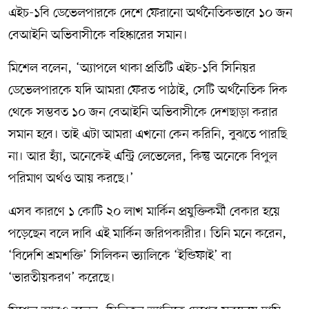
এইচ-১বি ডেভেলপারকে দেশে ফেরানো অর্থনৈতিকভাবে ১০ জন
বেআইনি অভিবাসীকে বহিষ্কারের সমান।
মিশেল বলেন, ‘অ্যাপলে থাকা প্রতিটি এইচ-১বি সিনিয়র
ডেভেলপারকে যদি আমরা ফেরত পাঠাই, সেটি অর্থনৈতিক দিক
থেকে সম্ভবত ১০ জন বেআইনি অভিবাসীকে দেশছাড়া করার
সমান হবে। তাই এটা আমরা এখনো কেন করিনি, বুঝতে পারছি
না। আর হ্যাঁ, অনেকেই এন্ট্রি লেভেলের, কিন্তু অনেকে বিপুল
পরিমাণ অর্থও আয় করছে।’
এসব কারণে ১ কোটি ২০ লাখ মার্কিন প্রযুক্তিকর্মী বেকার হয়ে
পড়েছেন বলে দাবি এই মার্কিন জরিপকারীর। তিনি মনে করেন,
‘বিদেশি শ্রমশক্তি’ সিলিকন ভ্যালিকে ‘ইন্ডিফাই’ বা
‘ভারতীয়করণ’ করেছে।