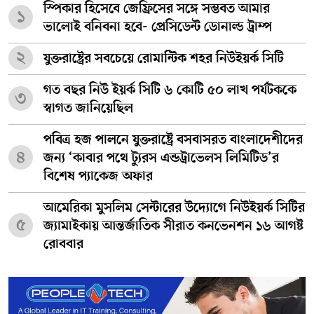
স্পিকার হিসেবে জেফ্রিসের সঙ্গে সম্ভবত আমার
১
ভালোই বনিবনা হবে- প্রেসিডেন্ট ডোনাল্ড ট্রাম্প
২
যুক্তরাষ্ট্রের সবচেয়ে রোমান্টিক শহর নিউইয়র্ক সিটি
গত বছর নিউ ইয়র্ক সিটি ৬ কোটি ৫০ লাখ পর্যটককে
৩
স্বাগত জানিয়েছিল
পবিত্র হজ পালনে যুক্তরাষ্ট্রে বসবাসরত বাংলাদেশীদের
৪
জন্য ‘কাবার পথে ট্যুরস এন্ডট্রাভেলস লিমিটিড’র
বিশেষ প্যাকেজ অফার
আমেরিকা মুসলিম সেন্টারের উদ্যোগে নিউইয়র্ক সিটির
৫
জ্যামাইকায় আন্তর্জাতিক সীরাত কনভেনশন ১৬ আগষ্ট
রোববার