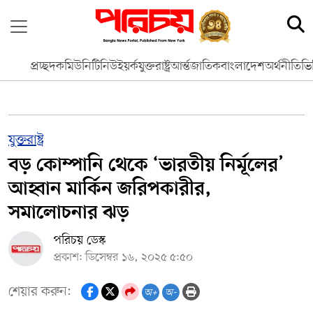
প্রচ্ছদ
কমিউনিটি
নিউইয়র্ক
যুক্তরাষ্ট্র
আর্ন্তজাতিক
বাংলাদেশ
অর্থনীতি
ভি
যুক্তরাষ্ট্র
বড় কোম্পানি থেকে ‘ভারতীয় নির্মূলের’
আহ্বান মার্কিন জরিপকারীর,
সমালোচনার ঝড়
পরিচয় ডেস্ক
প্রকাশ: ডিসেম্বর ১৬, ২০২৫ ৫:৫০
শেয়ার করুন:
অ+
অ-