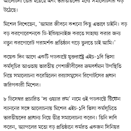
আলোচনা তৈরি হয়েছে এবং ভারতীয়দের মধ্যে সমালোচনার ঝড়
উঠেছে।
মিশেল লিখেছেন, ‘আমার জীবনে কখনো কিছু এভাবে চাইনি। বড়
বড় করপোরেশনকে ডি-ইন্ডিয়ানাইজ করতে সাহায্য করার জন্য
নতুন করপোরেট পরামর্শক প্রতিষ্ঠান গড়ে তুলতে চাই আমি।’
কয়েক দিন আগে একটি পডকাস্টে যুক্তরাষ্ট্রে এইচ–১বি ভিসা
কর্মসূচির আওতায় ভারতীয় পেশাজীবীদের ক্রমবর্ধমান উপস্থিতি
নিয়ে সমালোচনা করেছিলেন র‍র‍্যাসমুসেন রিপোর্টসের প্রধান
জরিপকারী মিশেল।
৮ ডিসেম্বর প্রচারিত ‘দ্য ওয়্যার রুম’ নামে ওই পডকাস্টে স্টিফেন
ব্যাননের সঙ্গে আলোচনায় মিশেল এইচ-১বি ভিসা কর্মসূচিতে
ভারতীয়দের প্রাধান্য নিয়ে তীব্র সমালোচনা করেন। তিনি দাবি
করেন, অ্যাপলের মতো বড় প্রতিষ্ঠানে কর্মরত একজন সিনিয়র