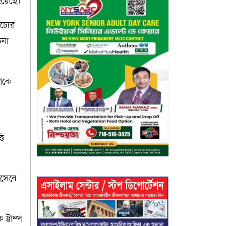
 হয়েছে।
চ্যের
চনা
তাকে
তি
িসেবে
ট্রাম্প