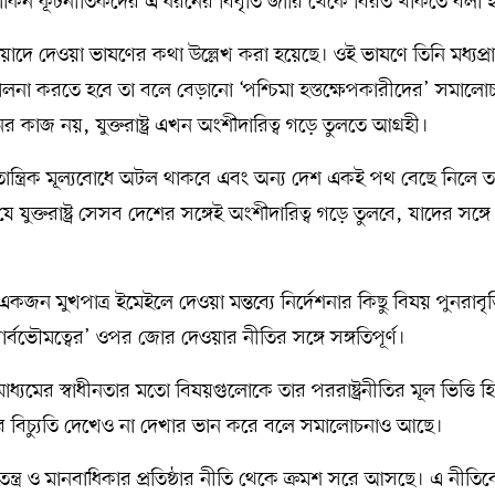
াড়া মার্কিন কূটনীতিকদের এ ধরনের বিবৃতি জারি থেকে বিরত থাকতে বলা
 রিয়াদে দেওয়া ভাষণের কথা উল্লেখ করা হয়েছে। ওই ভাষণে তিনি মধ্যপ্রা
লনা করতে হবে তা বলে বেড়ানো ‘পশ্চিমা হস্তক্ষেপকারীদের’ সমালো
কাজ নয়, যুক্তরাষ্ট্র এখন অংশীদারিত্ব গড়ে তুলতে আগ্রহী।
্ব গণতান্ত্রিক মূল্যবোধে অটল থাকবে এবং অন্য দেশ একই পথ বেছে নিলে 
যে যুক্তরাষ্ট্র সেসব দেশের সঙ্গেই অংশীদারিত্ব গড়ে তুলবে, যাদের সঙ্গে
 একজন মুখপাত্র ইমেইলে দেওয়া মন্তব্যে নির্দেশনার কিছু বিষয় পুনরাবৃত্
্বভৌমত্বের’ ওপর জোর দেওয়ার নীতির সঙ্গে সঙ্গতিপূর্ণ।
ণমাধ্যমের স্বাধীনতার মতো বিষয়গুলোকে তার পররাষ্ট্রনীতির মূল ভিত্তি হ
সবের বিচ্যুতি দেখেও না দেখার ভান করে বলে সমালোচনাও আছে।
ণতন্ত্র ও মানবাধিকার প্রতিষ্ঠার নীতি থেকে ক্রমশ সরে আসছে। এ নীতিকে 