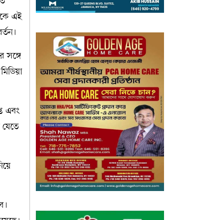
িত
থেকে এই
র্তন।
র সঙ্গে
ল মিডিয়া
্ত এবং
া যেতে
িয়ে
বে।