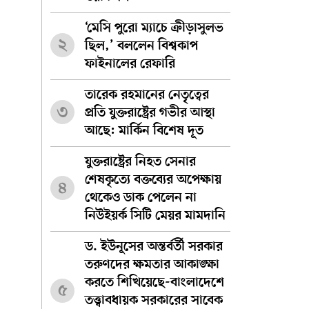
‘মেসি পুরো ম্যাচে ক্রীড়াসুলভ
২
ছিল,’ বললেন বিশ্বকাপ
ফাইনালের রেফারি
তারেক রহমানের নেতৃত্বের
৩
প্রতি যুক্তরাষ্ট্রের গভীর আস্থা
আছে: মার্কিন বিশেষ দূত
যুক্তরাষ্ট্রের নিহত সেনার
শেষকৃত্যে বক্তব্যের অপেক্ষায়
৪
থেকেও ডাক পেলেন না
নিউইয়র্ক সিটি মেয়র মামদানি
ড. ইউনূসের অন্তর্বর্তী সরকার
তরুণদের ক্ষমতার আকাঙ্ক্ষা
করতে শিখিয়েছে-বাংলাদেশে
৫
তত্ত্বাবধায়ক সরকারের সাবেক