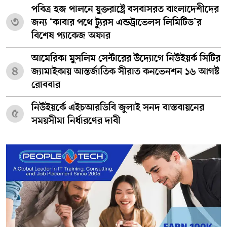
পবিত্র হজ পালনে যুক্তরাষ্ট্রে বসবাসরত বাংলাদেশীদের
৩
জন্য ‘কাবার পথে ট্যুরস এন্ডট্রাভেলস লিমিটিড’র
বিশেষ প্যাকেজ অফার
আমেরিকা মুসলিম সেন্টারের উদ্যোগে নিউইয়র্ক সিটির
৪
জ্যামাইকায় আন্তর্জাতিক সীরাত কনভেনশন ১৬ আগষ্ট
রোববার
নিউইয়র্কে এইচআরডিবি জুলাই সনদ বাস্তবায়নের
৫
সময়সীমা নির্ধারণের দাবী