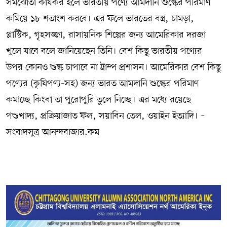
সমঝোতা কার্যকর হলে ভারতীয় পণ্যে আমদানি শুল্কের পরিমাণ
কমিয়ে ১৮ শতাংশ করবে। এর ফলে ভারতের বস্ত্র, চামড়া,
প্লাস্টিক, গৃহসজ্জা, রাসায়নিক শিল্পের জন্য আমেরিকার দরজা
খুলে যাবে বলে জানিয়েছেন তিনি। বেশ কিছু ভারতীয় পণ্যের
উপর কোনও শুল্ক চাপাবে না ট্রাম্প প্রশাসন। আমেরিকার বেশ কিছু
পণ্যের (কৃষিপণ্য-সহ) জন্য ভারত আমদানি শুল্কের পরিমাণ
কমাচ্ছে কিংবা তা পুরোপুরি তুলে নিচ্ছে। এর মধ্যে রয়েছে
পশুখাদ্য, প্রক্রিয়াজাত ফল, সয়াবিন তেল, ওয়াইন ইত্যাদি। –
সংবাদসুত্র আনন্দবাজার.কম