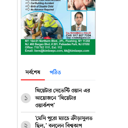
সর্বশেষ
পঠিত
থিয়েটার সেভেন্টি ওয়ান এর
১
আয়োজনে ‘থিয়েটার
ওয়ার্কশপ’
‘মেসি পুরো ম্যাচে ক্রীড়াসুলভ
২
ছিল,’ বললেন বিশ্বকাপ