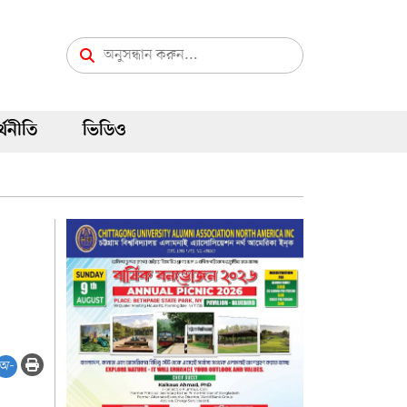
্থনীতি
ভিডিও
অ-