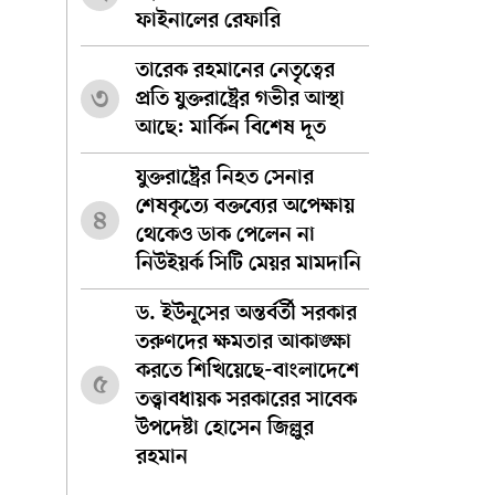
ফাইনালের রেফারি
তারেক রহমানের নেতৃত্বের
৩
প্রতি যুক্তরাষ্ট্রের গভীর আস্থা
আছে: মার্কিন বিশেষ দূত
যুক্তরাষ্ট্রের নিহত সেনার
শেষকৃত্যে বক্তব্যের অপেক্ষায়
৪
থেকেও ডাক পেলেন না
নিউইয়র্ক সিটি মেয়র মামদানি
ড. ইউনূসের অন্তর্বর্তী সরকার
তরুণদের ক্ষমতার আকাঙ্ক্ষা
করতে শিখিয়েছে-বাংলাদেশে
৫
তত্ত্বাবধায়ক সরকারের সাবেক
উপদেষ্টা হোসেন জিল্লুর
রহমান