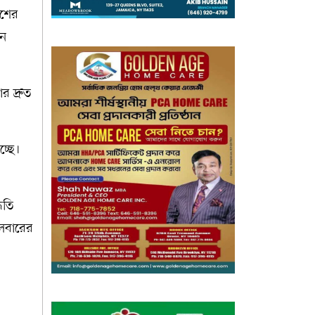
েশের
নে
র দ্রুত
চ্ছে।
ধতি
গলবারের