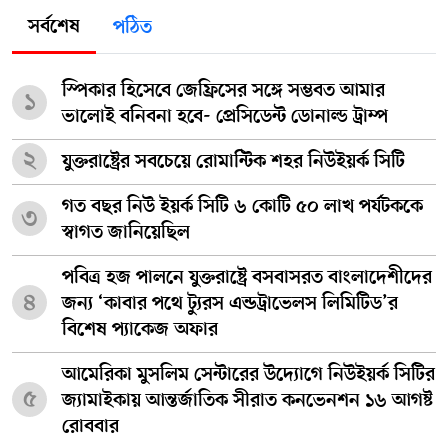
সর্বশেষ
পঠিত
স্পিকার হিসেবে জেফ্রিসের সঙ্গে সম্ভবত আমার
১
ভালোই বনিবনা হবে- প্রেসিডেন্ট ডোনাল্ড ট্রাম্প
২
যুক্তরাষ্ট্রের সবচেয়ে রোমান্টিক শহর নিউইয়র্ক সিটি
গত বছর নিউ ইয়র্ক সিটি ৬ কোটি ৫০ লাখ পর্যটককে
৩
স্বাগত জানিয়েছিল
পবিত্র হজ পালনে যুক্তরাষ্ট্রে বসবাসরত বাংলাদেশীদের
৪
জন্য ‘কাবার পথে ট্যুরস এন্ডট্রাভেলস লিমিটিড’র
বিশেষ প্যাকেজ অফার
আমেরিকা মুসলিম সেন্টারের উদ্যোগে নিউইয়র্ক সিটির
৫
জ্যামাইকায় আন্তর্জাতিক সীরাত কনভেনশন ১৬ আগষ্ট
রোববার