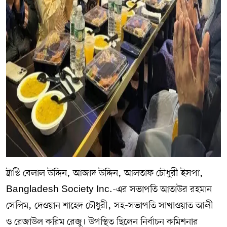
ট্রাস্টি বেলাল উদ্দিন, আজাদ উদ্দিন, আলতাফ চৌধুরী ইসপা,
Bangladesh Society Inc.-এর সভাপতি আতাউর রহমান
সেলিম, দেওয়ান শাহেদ চৌধুরী, সহ-সভাপতি সাখাওয়াত আলী
ও রেজাউল করিম রেজু। উপস্থিত ছিলেন নির্বাচন কমিশনার