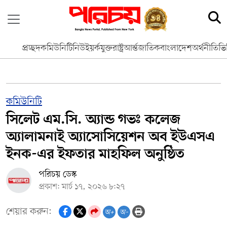
প্রচ্ছদ
কমিউনিটি
নিউইয়র্ক
যুক্তরাষ্ট্র
আর্ন্তজাতিক
বাংলাদেশ
অর্থনীতি
ভি
কমিউনিটি
সিলেট এম.সি. অ্যান্ড গভঃ কলেজ
অ্যালামনাই অ্যাসোসিয়েশন অব ইউএসএ
ইনক-এর ইফতার মাহফিল অনুষ্ঠিত
পরিচয় ডেস্ক
প্রকাশ: মার্চ ১৭, ২০২৬ ৮:২৭
শেয়ার করুন:
অ+
অ-