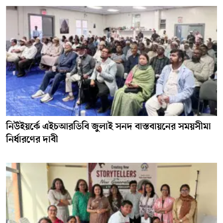
নিউইয়র্কে এইচআরডিবি জুলাই সনদ বাস্তবায়নের সময়সীমা
নির্ধারণের দাবী