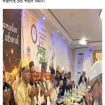
সভাপতি মোঃ শাহাব উদ্দীন।