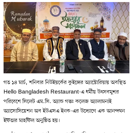
গত ১৪ মার্চ, শনিবার নিউইয়র্কের কুইন্সের অ্যাস্টোরিয়ায় অবস্থিত
Hello Bangladesh Restaurant-এ ধর্মীয় উৎসবমুখর
পরিবেশে সিলেট এম.সি. অ্যান্ড গভঃ কলেজ অ্যালামনাই
অ্যাসোসিয়েশন অব ইউএসএ ইনক-এর উদ্যোগে এক আনন্দঘন
ইফতার মাহফিল অনুষ্ঠিত হয়।