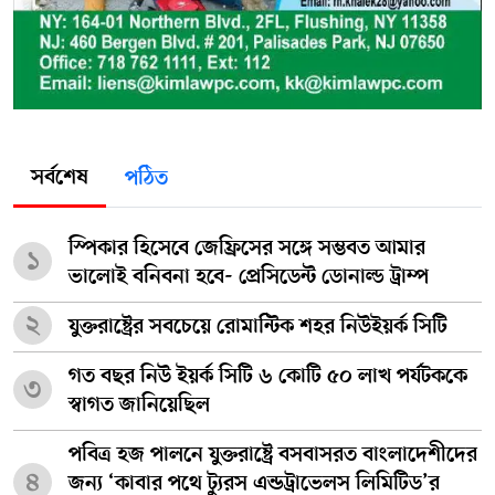
সর্বশেষ
পঠিত
স্পিকার হিসেবে জেফ্রিসের সঙ্গে সম্ভবত আমার
১
ভালোই বনিবনা হবে- প্রেসিডেন্ট ডোনাল্ড ট্রাম্প
২
যুক্তরাষ্ট্রের সবচেয়ে রোমান্টিক শহর নিউইয়র্ক সিটি
গত বছর নিউ ইয়র্ক সিটি ৬ কোটি ৫০ লাখ পর্যটককে
৩
স্বাগত জানিয়েছিল
পবিত্র হজ পালনে যুক্তরাষ্ট্রে বসবাসরত বাংলাদেশীদের
৪
জন্য ‘কাবার পথে ট্যুরস এন্ডট্রাভেলস লিমিটিড’র