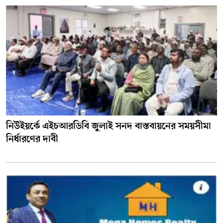
নিউইয়র্কে এইচআরডিবি জুলাই সনদ বাস্তবায়নের সময়সীমা
নির্ধারণের দাবী