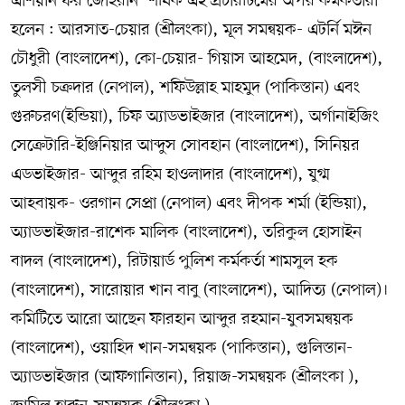
এশিয়ান ফর জোহরান’ শীর্ষক এই প্রচারটিমের অপর কর্মকর্তারা
হলেন : আরসাত-চেয়ার (শ্রীলংকা), মূল সমন্বয়ক- এটর্নি মঈন
চৌধুরী (বাংলাদেশ), কো-চেয়ার- গিয়াস আহমেদ, (বাংলাদেশ),
তুলসী চক্রদার (নেপাল), শফিউল্লাহ মাহমুদ (পাকিস্তান) এবং
গুরুচরণ(ইন্ডিয়া), চিফ অ্যাডভাইজার (বাংলাদেশ), অর্গানাইজিং
সেক্রেটারি-ইঞ্জিনিয়ার আব্দুস সোবহান (বাংলাদেশ), সিনিয়র
এডভাইজার- আব্দুর রহিম হাওলাদার (বাংলাদেশ), যুগ্ম
আহবায়ক- ওরগান সেপ্রা (নেপাল) এবং দীপক শর্মা (ইন্ডিয়া),
অ্যাডভাইজার-রাশেক মালিক (বাংলাদেশ), তরিকুল হোসাইন
বাদল (বাংলাদেশ), রিটায়ার্ড পুলিশ কর্মকর্তা শামসুল হক
(বাংলাদেশ), সারোয়ার খান বাবু (বাংলাদেশ), আদিত্য (নেপাল)।
কমিটিতে আরো আছেন ফারহান আব্দুর রহমান-যুবসমন্বয়ক
(বাংলাদেশ), ওয়াহিদ খান-সমন্বয়ক (পাকিস্তান), গুলিস্তান-
অ্যাডভাইজার (আফগানিস্তান), রিয়াজ-সমন্বয়ক (শ্রীলংকা ),