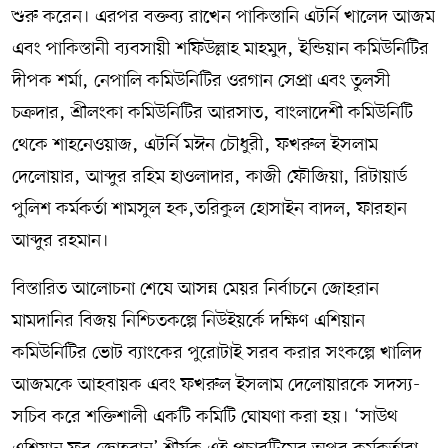
শুরু করেন। এরপর বক্তব্য রাখেন পাকিস্তানি এটর্নি খালেদ আজম
এবং পাকিস্তানী ব্যবসায়ী শফিউল্লাহ মাহমুদ, ইন্ডিয়ান কমিউনিটির
দীপক শর্মা, নেপালি কমিউনিটির ওরগান সেপ্রা এবং তুলসী
চক্রদার, শ্রীলংকা কমিউনিটির আরসাত, বাংলাদেশী কমিউনিটি
থেকে শাহনেওয়াজ, এটর্নি মঈন চৌধুরী, ফখরুল ইসলাম
দেলোয়ার, আব্দুর রহিম হাওলাদার, কাজী ফৌজিয়া, রিটায়ার্ড
পুলিশ কর্মকর্তা শামসুল হক,তরিকুল হোসাইন বাদল, ফারহান
আব্দুর রহমান।
বিস্তারিত আলোচনা শেষে আসন্ন মেয়র নির্বাচনে জোহরান
মামদানির বিজয় নিশ্চিতকল্পে নিউইয়র্কে দক্ষিণ এশিয়ান
কমিউনিটির ভোট ব্যাংকের পুরোটাই সরব করার সংকল্পে খালিদ
আজমকে আহবায়ক এবং ফখরুল ইসলাম দেলোয়ারকে সদস্য-
সচিব করে শক্তিশালী একটি কমিটি ঘোষণা করা হয়। ‘সাউথ