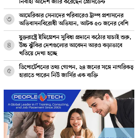
নির্বাহী আদেশ জারি করেছেন প্রেসিডেন্ট
আমেরিকার সেনাদের পরিবারেও ট্রাম্প প্রশাসনের
৩
অভিবাসনবিরোধী অভিযান, আটক ৫০ জনের বেশি
যুক্তরাষ্ট্রে ইমিগ্রেশন সুবিধা প্রদানে কঠোর যাচাই শুরু,
৪
উচ্চ ঝুঁকির দেশগুলোর আবেদন আরও কড়াভাবে
খতিয়ে দেখা হচ্ছে
ডিপোর্টেশনের তথ্য গোপন, ২৪ জনের সঙ্গে নাগরিকত্ব
৫
হারাতে পারেন নিউ জার্সির এক ব্যক্তি