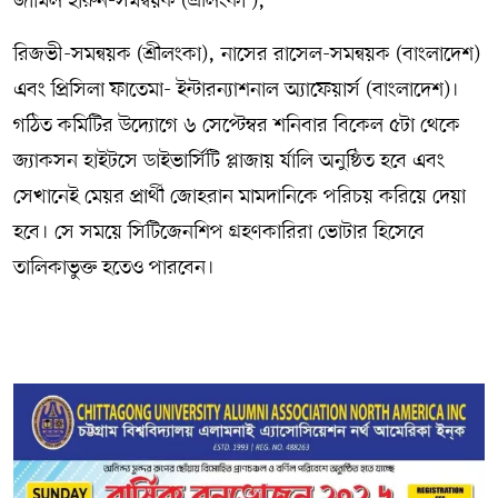
জামিল হারুন-সমন্বয়ক (শ্রীলংকা ),
রিজভী-সমন্বয়ক (শ্রীলংকা), নাসের রাসেল-সমন্বয়ক (বাংলাদেশ)
এবং প্রিসিলা ফাতেমা- ইন্টারন্যাশনাল অ্যাফেয়ার্স (বাংলাদেশ)।
গঠিত কমিটির উদ্যোগে ৬ সেপ্টেম্বর শনিবার বিকেল ৫টা থেকে
জ্যাকসন হাইটসে ডাইভার্সিটি প্লাজায় র্যালি অনুষ্ঠিত হবে এবং
সেখানেই মেয়র প্রার্থী জোহরান মামদানিকে পরিচয় করিয়ে দেয়া
হবে। সে সময়ে সিটিজেনশিপ গ্রহণকারিরা ভোটার হিসেবে
তালিকাভুক্ত হতেও পারবেন।