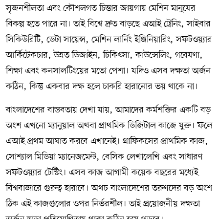
সৃজনশীলতা এবং কৌশলগত চিন্তার জায়গায় মেশিন মানুষের
বিকল্প হতে পারে না। তাই বিশ্বে দ্রুত বাড়ছে এআই ট্রেনিং, সাইবার
সিকিউরিটি, ডেটা সায়েন্স, মেশিন লার্নিং ইঞ্জিনিয়ারিং, সফটওয়্যার
আর্কিটেকচার, উন্নত ডিজাইন, চিকিৎসা, কাউন্সেলিং, গবেষণা,
শিক্ষা এবং কনসালটিংয়ের মতো পেশা। যদিও এসব দক্ষতা অর্জন
কঠিন, কিন্তু একবার দক্ষ হলে চাকরি হারানোর ভয় থাকে না।
বাংলাদেশের বাস্তবতায় দেখা যায়, আমাদের কর্মশক্তির একটি বড়
অংশ এখনো ম্যানুয়াল অথবা প্রাথমিক ডিজিটাল কাজে যুক্ত। ফলে
এআই প্রথম আঘাত করবে এখানেই। গ্রাফিকসের প্রাথমিক কাজ,
সোশ্যাল মিডিয়া ম্যানেজমেন্ট, বেসিক লেখালেখি এবং সাধারণ
সফটওয়্যার টেস্টিং। এসব কাজ আগামী কয়েক বছরের মধ্যেই
বিশ্ববাজারে গুরুত্ব হারাবে। অথচ বাংলাদেশের তরুণদের বড় অংশ
ঠিক এই কাজগুলোর ওপর নির্ভরশীল। তাই প্রয়োজনীয় দক্ষতা