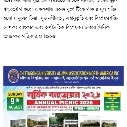
হবে। আর যারা পুরোনো পদ্ধতিতে আটকে থাকবে, তাদের ঝুঁকি
বাড়তেই থাকবে। এককথায় এআই যুগে টিকে থাকার মূল শক্তি
হলো মানুষের চিন্তা, সৃজনশীলতা, সহানুভূতি এবং বিশ্লেষণশক্তি।
লেখক: ব্যাংকার এবং অর্থনৈতিক বিশ্লেষক। ঢাকার দৈনিক
আজকের পত্রিকার সৌজন্যে