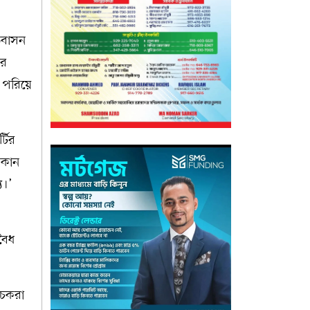
ভিবাসন
টর
া পরিয়ে
্টির
িকান
য।’
বৈধ
োচকরা