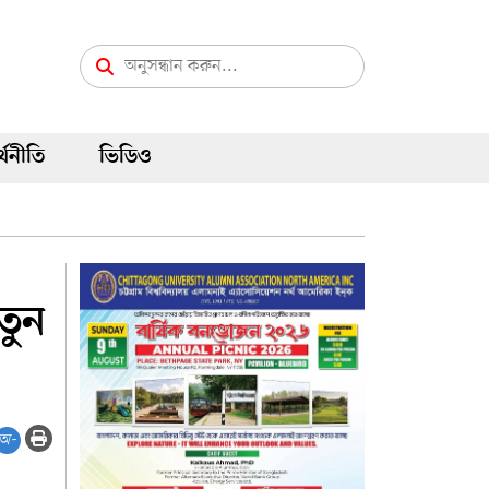
্থনীতি
ভিডিও
তুন
অ-