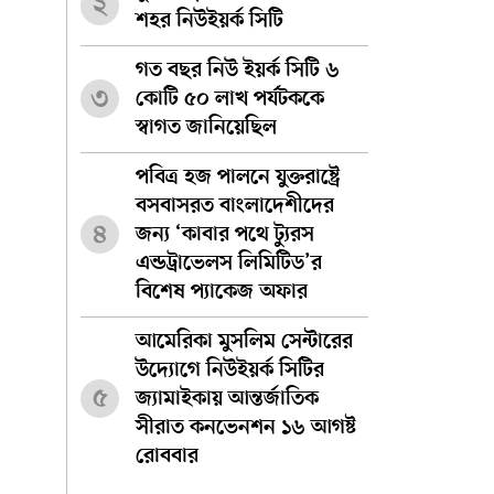
২
শহর নিউইয়র্ক সিটি
গত বছর নিউ ইয়র্ক সিটি ৬
৩
কোটি ৫০ লাখ পর্যটককে
স্বাগত জানিয়েছিল
পবিত্র হজ পালনে যুক্তরাষ্ট্রে
বসবাসরত বাংলাদেশীদের
৪
জন্য ‘কাবার পথে ট্যুরস
এন্ডট্রাভেলস লিমিটিড’র
বিশেষ প্যাকেজ অফার
আমেরিকা মুসলিম সেন্টারের
উদ্যোগে নিউইয়র্ক সিটির
৫
জ্যামাইকায় আন্তর্জাতিক
সীরাত কনভেনশন ১৬ আগষ্ট
রোববার