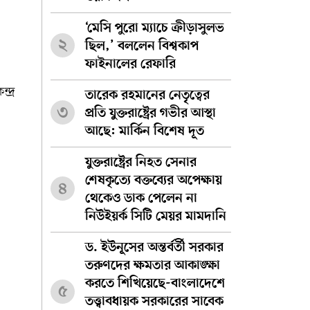
‘মেসি পুরো ম্যাচে ক্রীড়াসুলভ
২
ছিল,’ বললেন বিশ্বকাপ
ফাইনালের রেফারি
দ্র
তারেক রহমানের নেতৃত্বের
৩
প্রতি যুক্তরাষ্ট্রের গভীর আস্থা
আছে: মার্কিন বিশেষ দূত
যুক্তরাষ্ট্রের নিহত সেনার
শেষকৃত্যে বক্তব্যের অপেক্ষায়
৪
থেকেও ডাক পেলেন না
নিউইয়র্ক সিটি মেয়র মামদানি
ড. ইউনূসের অন্তর্বর্তী সরকার
তরুণদের ক্ষমতার আকাঙ্ক্ষা
করতে শিখিয়েছে-বাংলাদেশে
৫
তত্ত্বাবধায়ক সরকারের সাবেক