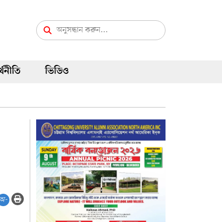
্থনীতি
ভিডিও
অ-