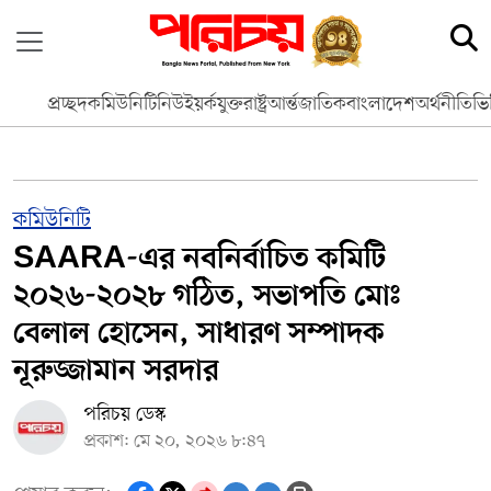
প্রচ্ছদ
কমিউনিটি
নিউইয়র্ক
যুক্তরাষ্ট্র
আর্ন্তজাতিক
বাংলাদেশ
অর্থনীতি
ভি
কমিউনিটি
SAARA-এর নবনির্বাচিত কমিটি
২০২৬-২০২৮ গঠিত, সভাপতি মোঃ
বেলাল হোসেন, সাধারণ সম্পাদক
নূরুজ্জামান সরদার
পরিচয় ডেস্ক
প্রকাশ: মে ২০, ২০২৬ ৮:৪৭