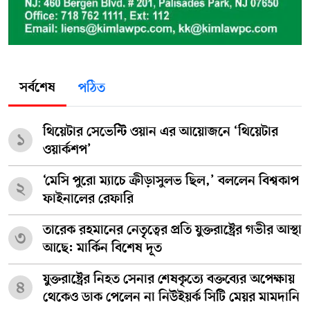
সর্বশেষ
পঠিত
থিয়েটার সেভেন্টি ওয়ান এর আয়োজনে ‘থিয়েটার
১
ওয়ার্কশপ’
‘মেসি পুরো ম্যাচে ক্রীড়াসুলভ ছিল,’ বললেন বিশ্বকাপ
২
ফাইনালের রেফারি
তারেক রহমানের নেতৃত্বের প্রতি যুক্তরাষ্ট্রের গভীর আস্থা
৩
আছে: মার্কিন বিশেষ দূত
যুক্তরাষ্ট্রের নিহত সেনার শেষকৃত্যে বক্তব্যের অপেক্ষায়
৪
থেকেও ডাক পেলেন না নিউইয়র্ক সিটি মেয়র মামদানি