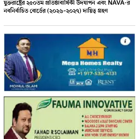
যুক্তরাষ্ট্রের ২৫০তম প্রতিষ্ঠাবার্ষিকী উদযাপন এবং NAVA-র
নবনির্বাচিত বোর্ডের (২০২৬–২০২৭) দায়িত্ব গ্রহণ