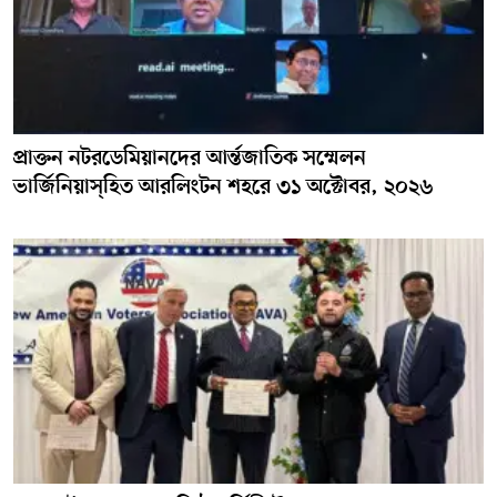
প্রাক্তন নটরডেমিয়ানদের আর্ন্তজাতিক সম্মেলন
ভার্জিনিয়াস্হিত আরলিংটন শহরে ৩১ অক্টোবর, ২০২৬