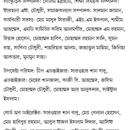
সাংস্কৃতিক সম্পাদক: সেলিম ইব্রাহীম, শিক্ষা বিষয়ক সম্পাদক:
ফারহানা এফ. চৌধুরী, সমাজকল্যাণ সম্পাদক: সাদমান জামান,
কার্যকারী সদস্য: মোঃ মাসুদ সিরাজী, এইচ.এম ইকবাল, শামীম
আহম্মেদ, এমডি সামিউর করিম আলমগীর, মোহাম্মদ এম রহমান,
রিয়াদ হোসেন, মোহাম্মদ হাবিব, মোহাম্মদ রহমান সাদি, সুমন
রায়, সাবিনা চৌধুরী, শাহরিয়ার আলম, জান্নাতুল মাহিমা, জিনিয়া
আকতার, মুনমুন সাহা।
উপদেষ্টা পরিষদ: চীপ এডভাইজার: সারওয়ার খান বাবু,
এডভাইজার: মেহের খানজাদা, কাজী বি. আহম্মেদ, জসিম
চৌধুরী, মোহাম্মদ চৌধুরী, মোহাম্মদ আর তালুকদার, সাইফুল
ইসলাম।
বোর্ড অব ডাইরেক্টর: সারওয়ার খান বাবু, মোঃ বেলাল হোসেন,
মোঃ হাবিবুর রহমান, আবুল ফজল ইসলাম দিদার, আসিফ