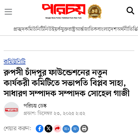
প্রচ্ছদ
কমিউনিটি
নিউইয়র্ক
যুক্তরাষ্ট্র
আর্ন্তজাতিক
বাংলাদেশ
অর্থনীতি
ভি
কমিউনিটি
রুপসী চাঁদপুর ফাউন্ডেশনের নতুন
কার্যকরী কমিটিতে সভাপতি বিপ্লব সাহা,
সাধারণ সম্পাদক সম্পাদক সোহেল গাজী
পরিচয় ডেস্ক
প্রকাশ: ডিসেম্বর ২৩, ২০২৫ ২:৫২
শেয়ার করুন:
অ+
অ-