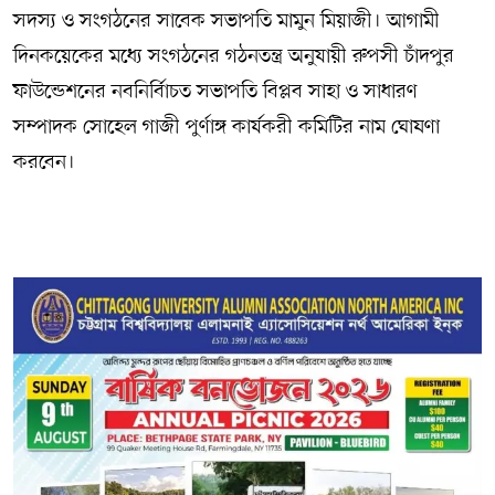
সদস্য ও সংগঠনের সাবেক সভাপতি মামুন মিয়াজী। আগামী
দিনকয়েকের মধ্যে সংগঠনের গঠনতন্ত্র অনুযায়ী রুপসী চাঁদপুর
ফাউন্ডেশনের নবনির্বািচত সভাপতি বিপ্লব সাহা ও সাধারণ
সম্পাদক সোহেল গাজী পুর্ণাঙ্গ কার্যকরী কমিটির নাম ঘোষণা
করবেন।