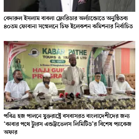
বেদারুল ইসলাম বাবলা ফ্লোরিডার অর্ল্যান্ডোতে অনুষ্ঠিতব্য
৪০তম ফোবানা সম্মেলনে চিফ ইলেকশন কমিশনার নির্বাচিত
পবিত্র হজ পালনে যুক্তরাষ্ট্রে বসবাসরত বাংলাদেশীদের জন্য
‘কাবার পথে ট্যুরস এন্ডট্রাভেলস লিমিটিড’র বিশেষ প্যাকেজ
অফার