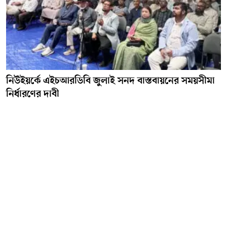
নিউইয়র্কে এইচআরডিবি জুলাই সনদ বাস্তবায়নের সময়সীমা
নির্ধারণের দাবী