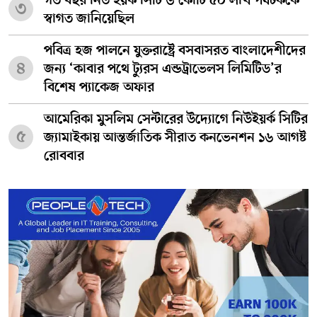
গত বছর নিউ ইয়র্ক সিটি ৬ কোটি ৫০ লাখ পর্যটককে
৩
স্বাগত জানিয়েছিল
পবিত্র হজ পালনে যুক্তরাষ্ট্রে বসবাসরত বাংলাদেশীদের
৪
জন্য ‘কাবার পথে ট্যুরস এন্ডট্রাভেলস লিমিটিড’র
বিশেষ প্যাকেজ অফার
আমেরিকা মুসলিম সেন্টারের উদ্যোগে নিউইয়র্ক সিটির
৫
জ্যামাইকায় আন্তর্জাতিক সীরাত কনভেনশন ১৬ আগষ্ট
রোববার