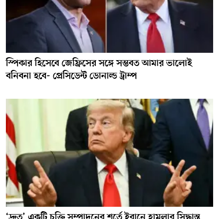
স্পিকার হিসেবে জেফ্রিসের সঙ্গে সম্ভবত আমার ভালোই
বনিবনা হবে- প্রেসিডেন্ট ডোনাল্ড ট্রাম্প
‘দ্রুত’ একটি চুক্তি সম্পাদনের শর্তে ইরানে হামলার সিদ্ধান্ত