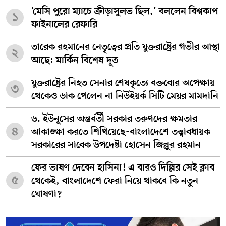
‘মেসি পুরো ম্যাচে ক্রীড়াসুলভ ছিল,’ বললেন বিশ্বকাপ
১
ফাইনালের রেফারি
তারেক রহমানের নেতৃত্বের প্রতি যুক্তরাষ্ট্রের গভীর আস্থা
২
আছে: মার্কিন বিশেষ দূত
যুক্তরাষ্ট্রের নিহত সেনার শেষকৃত্যে বক্তব্যের অপেক্ষায়
৩
থেকেও ডাক পেলেন না নিউইয়র্ক সিটি মেয়র মামদানি
ড. ইউনূসের অন্তর্বর্তী সরকার তরুণদের ক্ষমতার
৪
আকাঙ্ক্ষা করতে শিখিয়েছে-বাংলাদেশে তত্ত্বাবধায়ক
সরকারের সাবেক উপদেষ্টা হোসেন জিল্লুর রহমান
ফের ভাষণ দেবেন হাসিনা! এ বারও দিল্লির সেই ক্লাব
৫
থেকেই, বাংলাদেশে ফেরা নিয়ে থাকবে কি নতুন
ঘোষণা?