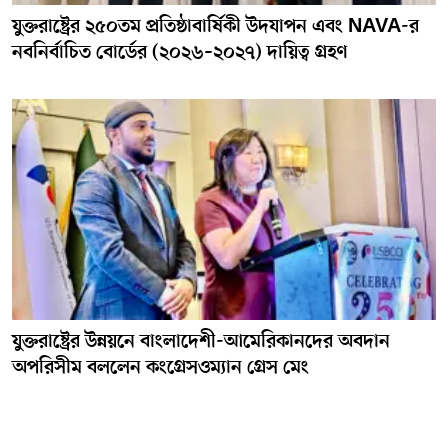
যুক্তরাষ্ট্রের ২৫০তম প্রতিষ্ঠাবার্ষিকী উদযাপন এবং NAVA-র
নবনির্বাচিত বোর্ডের (২০২৬–২০২৭) দায়িত্ব গ্রহণ
যুক্তরাষ্ট্রের উন্নয়নে বাংলাদেশী-আমেরিকানদের অবদান
অপরিসীম বললেন কংগ্রেসওম্যান গ্রেস মেং