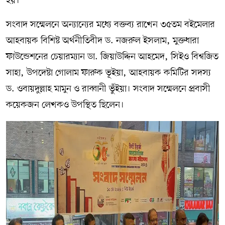
হয়।
সংবাদ সম্মেলনে অন্যান্যের মধ্যে বক্তব্য রাখেন ৩৫তম বইমেলার
আহবায়ক বিশিষ্ট অর্থনীতিবীদ ড. নজরুল ইসলাম, মুক্তধারা
ফাউন্ডেশনের চেয়ারম্যান ডা. জিয়াউদ্দিন আহমেদ, সিইও বিশ্বজিত
সাহা, উপদেষ্টা গোলাম ফারুক ভূইয়া, আহবায়ক কমিটির সদস্য
ড. ওবায়দুল্লাহ মামুন ও রাব্বানী ভুঁইয়া। সংবাদ সম্মেলনে প্রবাসী
কয়েকজন লেখকও উপস্থিত ছিলেন।