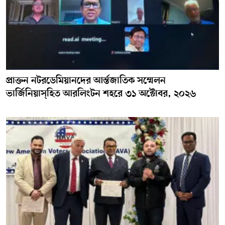
প্রাক্তন নটরডেমিয়ানদের আর্ন্তজাতিক সম্মেলন
ভার্জিনিয়াস্হিত আরলিংটন শহরে ৩১ অক্টোবর, ২০২৬