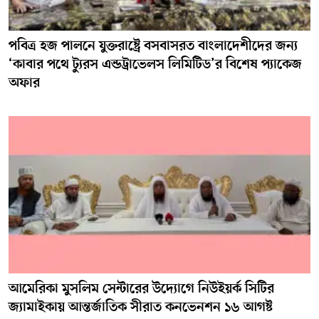
পবিত্র হজ পালনে যুক্তরাষ্ট্রে বসবাসরত বাংলাদেশীদের জন্য
‘কাবার পথে ট্যুরস এন্ডট্রাভেলস লিমিটিড’র বিশেষ প্যাকেজ
অফার
আমেরিকা মুসলিম সেন্টারের উদ্যোগে নিউইয়র্ক সিটির
জ্যামাইকায় আন্তর্জাতিক সীরাত কনভেনশন ১৬ আগষ্ট