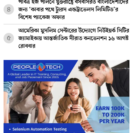
পবিত্র হজ পালনে যুক্তরাষ্ট্রে বসবাসরত বাংলাদেশীদের
৪
জন্য ‘কাবার পথে ট্যুরস এন্ডট্রাভেলস লিমিটিড’র
বিশেষ প্যাকেজ অফার
আমেরিকা মুসলিম সেন্টারের উদ্যোগে নিউইয়র্ক সিটির
৫
জ্যামাইকায় আন্তর্জাতিক সীরাত কনভেনশন ১৬ আগষ্ট
রোববার