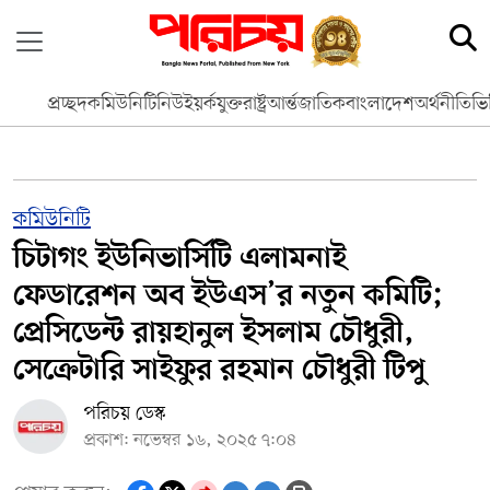
প্রচ্ছদ
কমিউনিটি
নিউইয়র্ক
যুক্তরাষ্ট্র
আর্ন্তজাতিক
বাংলাদেশ
অর্থনীতি
ভি
কমিউনিটি
চিটাগং ইউনিভার্সিটি এলামনাই
ফেডারেশন অব ইউএস’র নতুন কমিটি;
প্রেসিডেন্ট রায়হানুল ইসলাম চৌধুরী,
সেক্রেটারি সাইফুর রহমান চৌধুরী টিপু
পরিচয় ডেস্ক
প্রকাশ: নভেম্বর ১৬, ২০২৫ ৭:০৪