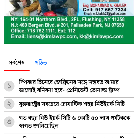
সর্বশেষ
পঠিত
স্পিকার হিসেবে জেফ্রিসের সঙ্গে সম্ভবত আমার
১
ভালোই বনিবনা হবে- প্রেসিডেন্ট ডোনাল্ড ট্রাম্প
২
যুক্তরাষ্ট্রের সবচেয়ে রোমান্টিক শহর নিউইয়র্ক সিটি
গত বছর নিউ ইয়র্ক সিটি ৬ কোটি ৫০ লাখ পর্যটককে
৩
স্বাগত জানিয়েছিল