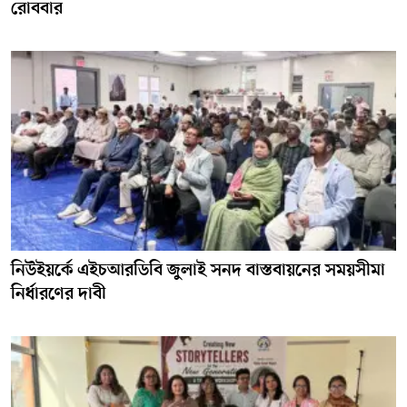
রোববার
নিউইয়র্কে এইচআরডিবি জুলাই সনদ বাস্তবায়নের সময়সীমা
নির্ধারণের দাবী