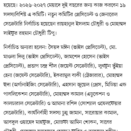
হয়েছে। ২০২৬-২০২৭ মেয়াদে দুই বছরের জন্য কাজ করবেন ১৯
সদস্যবিশিষ্ট এ কমিটি। নতুন কমিটির প্রেসিডেন্ট ও জেনারেল
সেক্রেটারি নির্বাচিত হয়েছেন রায়হানুল ইসলাম চৌধুরী ও মোহাম্মদ
সাইফুর রহমান চৌধুরী টিপু।
নির্বাচিত অন্যরা হলেন: সৈয়দ মঈন (ভাইস প্রেসিডেন্ট), মো.
মাওলা দিলু (ভাইস প্রেসিডেন্ট), জামশেদ হোসেন (ভাইস
প্রেসিডেন্ট), প্রতাপ চন্দ্র শীল (জয়েন্ট সেক্রেটারি), লুৎফুন ভুঁইয়া
হেনা (জযেন্ট সেক্রেটারি), ইকরামুল বাকী (ট্রেজারার), মোহাম্মদ
হুদা (অর্গানাইজিং সেক্রেটারি), এহসান জুয়েল (প্রেস, মিডিয়া এন্ড
পাবলিকেশন সেক্রেটারি), মোহাম্মদ কামাল (এডুকেশন ও
কালচারাল সেক্রেটারি) ও আমানা রশিদ (সোশ্যাল ওযেলফেয়ার
সেক্রেটারি), কার্যনির্বাহী সদস্য চুন্নু জামান, সারোয়ার কামাল,
আবদুল ওয়াহেদ মাহফুজ, মোস্তফা আমিন খোকন, সাবের