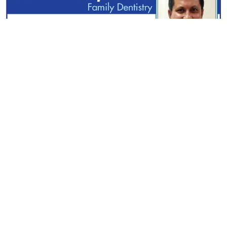
স্বত্ব © ২০২৫ পরিচয় ডটকম | সম্পাদক ও প্রকাশক : এম নাজমুল