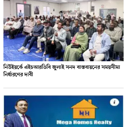
নিউইয়র্কে এইচআরডিবি জুলাই সনদ বাস্তবায়নের সময়সীমা
নির্ধারণের দাবী