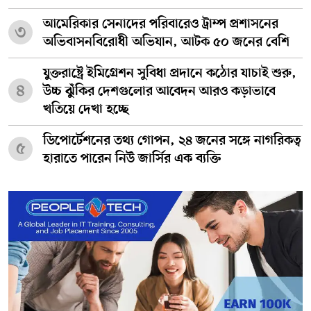
আমেরিকার সেনাদের পরিবারেও ট্রাম্প প্রশাসনের
৩
অভিবাসনবিরোধী অভিযান, আটক ৫০ জনের বেশি
যুক্তরাষ্ট্রে ইমিগ্রেশন সুবিধা প্রদানে কঠোর যাচাই শুরু,
৪
উচ্চ ঝুঁকির দেশগুলোর আবেদন আরও কড়াভাবে
খতিয়ে দেখা হচ্ছে
ডিপোর্টেশনের তথ্য গোপন, ২৪ জনের সঙ্গে নাগরিকত্ব
৫
হারাতে পারেন নিউ জার্সির এক ব্যক্তি