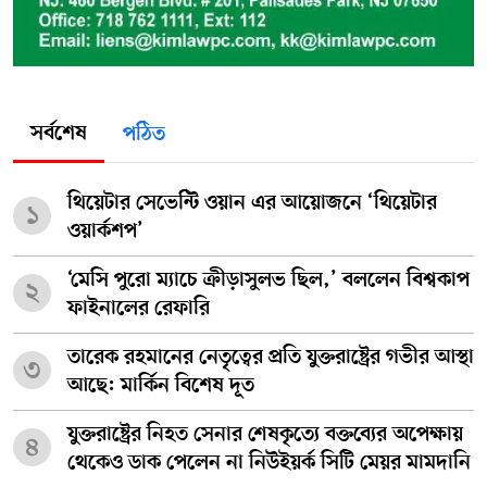
সর্বশেষ
পঠিত
থিয়েটার সেভেন্টি ওয়ান এর আয়োজনে ‘থিয়েটার
১
ওয়ার্কশপ’
‘মেসি পুরো ম্যাচে ক্রীড়াসুলভ ছিল,’ বললেন বিশ্বকাপ
২
ফাইনালের রেফারি
তারেক রহমানের নেতৃত্বের প্রতি যুক্তরাষ্ট্রের গভীর আস্থা
৩
আছে: মার্কিন বিশেষ দূত
যুক্তরাষ্ট্রের নিহত সেনার শেষকৃত্যে বক্তব্যের অপেক্ষায়
৪
থেকেও ডাক পেলেন না নিউইয়র্ক সিটি মেয়র মামদানি