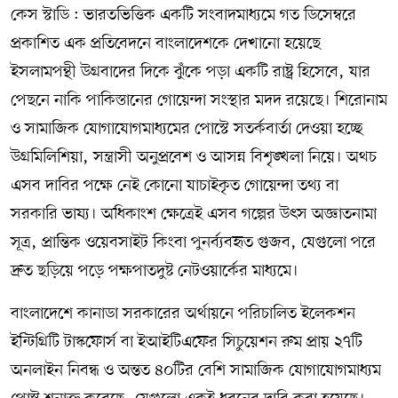
কেস স্টাডি : ভারতভিত্তিক একটি সংবাদমাধ্যমে গত ডিসেম্বরে
প্রকাশিত এক প্রতিবেদনে বাংলাদেশকে দেখানো হয়েছে
ইসলামপন্থী উগ্রবাদের দিকে ঝুঁকে পড়া একটি রাষ্ট্র হিসেবে, যার
পেছনে নাকি পাকিস্তানের গোয়েন্দা সংস্থার মদদ রয়েছে। শিরোনাম
ও সামাজিক যোগাযোগমাধ্যমের পোস্টে সতর্কবার্তা দেওয়া হচ্ছে
উগ্রমিলিশিয়া, সন্ত্রাসী অনুপ্রবেশ ও আসন্ন বিশৃঙ্খলা নিয়ে। অথচ
এসব দাবির পক্ষে নেই কোনো যাচাইকৃত গোয়েন্দা তথ্য বা
সরকারি ভাষ্য। অধিকাংশ ক্ষেত্রেই এসব গল্পের উৎস অজ্ঞাতনামা
সূত্র, প্রান্তিক ওয়েবসাইট কিংবা পুনর্ব্যবহৃত গুজব, যেগুলো পরে
দ্রুত ছড়িয়ে পড়ে পক্ষপাতদুষ্ট নেটওয়ার্কের মাধ্যমে।
বাংলাদেশে কানাডা সরকারের অর্থায়নে পরিচালিত ইলেকশন
ইন্টিগ্রিটি টাস্কফোর্স বা ইআইটিএফের সিচুয়েশন রুম প্রায় ২৭টি
অনলাইন নিবন্ধ ও অন্তত ৪০টির বেশি সামাজিক যোগাযোগমাধ্যম