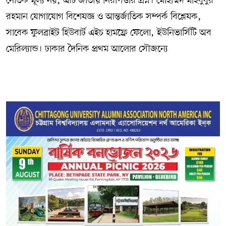
নৈতিক মূল্য নয়, এটি জাতীয় নিরাপত্তার প্রশ্ন। মোহাম্মদ মাহবুবুর
রহমান যোগাযোগ বিশেষজ্ঞ ও আন্তর্জাতিক সম্পর্ক বিশ্লেষক,
সাবেক ফুলব্রাইট হিউবার্ট এইচ হামফ্রে ফেলো, ইউনিভার্সিটি অব
মেরিল্যান্ড। ঢাকার দৈনিক প্রথম আলোর সৌজন্যে