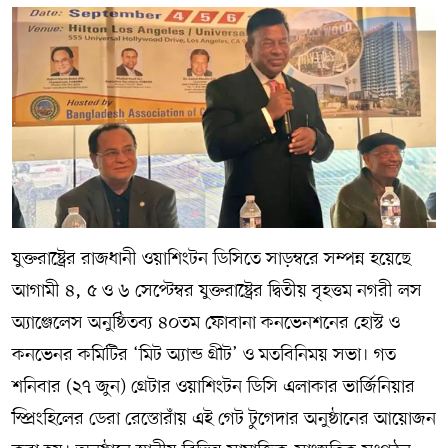
যুক্তরাষ্ট্রের রাজধানী ওয়াশিংটন ডিসিতে সাড়ম্বরে সম্পন্ন হয়েছে
আগামী ৪, ৫ ও ৬ সেপ্টেম্বর যুক্তরাষ্ট্রের দ্বিতীয় বৃহত্তম নগরী লস
অ্যাঞ্জেলেস অনুষ্ঠিতব্য ৪০তম ফোবানা কনভেনশনের হোস্ট ও
কনভেনর কমিটির ‘মিট অ্যান্ড গ্রীট’ ও মতবিনিময় সভা। গত
শনিবার (২৭ জুন) গ্রেটার ওয়াশিংটন ডিসি এলাকার ভার্জিনিয়ার
স্প্রিংহিলের ডেরা রেস্তোরাঁয় এই গেট টুগেদার অনুষ্ঠানের আয়োজন