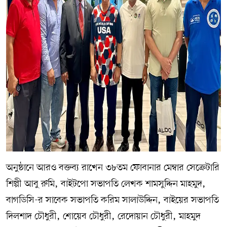
অনুষ্ঠানে আরও বক্তব্য রাখেন ৩৮তম ফোবানার মেম্বার সেক্রেটারি
শিল্পী আবু রুমি, বাইটপো সভাপতি লেখক শামসুদ্দিন মাহমুদ,
বাগডিসি-র সাবেক সভাপতি করিম সালাউদ্দিন, বাইয়ের সভাপতি
দিলশাদ চৌধুরী, শোয়েব চৌধুরী, রেদোয়ান চৌধুরী, মাহমুদ