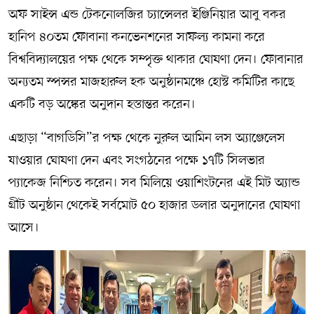
অফ সাইন্স এন্ড টেকনোলজির চ্যান্সেলর ইঞ্জিনিয়ার আবু বকর
হানিপ ৪০তম ফোবানা কনভেনশনের সাফল্য কামনা করে
বিশ্ববিদ্যালয়ের পক্ষ থেকে সম্পৃক্ত থাকার ঘোষণা দেন। ফোবানার
অন্যতম স্পন্সর মাজহারুল হক অনুষ্ঠানমঞ্চে হোস্ট কমিটির কাছে
একটি বড় অঙ্কের অনুদান হস্তান্তর করেন।
এছাড়া “বাগডিসি”র পক্ষ থেকে নুরুল আমিন লস অ্যাঞ্জেলেস
যাওয়ার ঘোষণা দেন এবং সংগঠনের পক্ষে ১৭টি সিলভার
প্যাকেজ নিশ্চিত করেন। সব মিলিয়ে ওয়াশিংটনের এই মিট অ্যান্ড
গ্রীট অনুষ্ঠান থেকেই সর্বমোট ৫০ হাজার ডলার অনুদানের ঘোষণা
আসে।