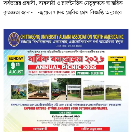
সর্বস্তরের প্রবাসী, ব্যবসায়ী ও রাজনৈতিক নেতৃবৃন্দকে আন্তরিক
কৃতজ্ঞতা জানান। -জুয়েল সাদত প্রেরিত প্রেস বিজ্ঞপ্তি অনুসারে