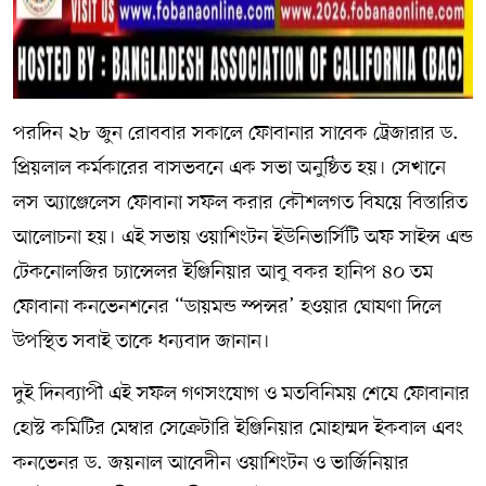
পরদিন ২৮ জুন রোববার সকালে ফোবানার সাবেক ট্রেজারার ড.
প্রিয়লাল কর্মকারের বাসভবনে এক সভা অনুষ্ঠিত হয়। সেখানে
লস অ্যাঞ্জেলেস ফোবানা সফল করার কৌশলগত বিষয়ে বিস্তারিত
আলোচনা হয়। এই সভায় ওয়াশিংটন ইউনিভার্সিটি অফ সাইন্স এন্ড
টেকনোলজির চ্যান্সেলর ইঞ্জিনিয়ার আবু বকর হানিপ ৪০ তম
ফোবানা কনভেনশনের “ডায়মন্ড স্পন্সর’ হওয়ার ঘোষণা দিলে
উপস্থিত সবাই তাকে ধন্যবাদ জানান।
দুই দিনব্যাপী এই সফল গণসংযোগ ও মতবিনিময় শেষে ফোবানার
হোস্ট কমিটির মেম্বার সেক্রেটারি ইঞ্জিনিয়ার মোহাম্মদ ইকবাল এবং
কনভেনর ড. জয়নাল আবেদীন ওয়াশিংটন ও ভার্জিনিয়ার