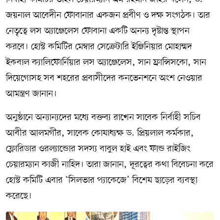
জয়নাল আবেদীন ফোবানার একজন প্রবীণ ও দক্ষ সংগঠক। তার
নেতৃত্বে লস অ্যাঞ্জেলেস ফোবানা একটি অনন্য দৃষ্টান্ত স্থাপন
করবে। হোস্ট কমিটির মেম্বার সেক্রেটারি ইঞ্জিনিয়ার মোহাম্মদ
ইকবাল ক্যালিফোর্নিয়ার লস অ্যাঞ্জেলেস, সান ফ্রান্সিসকো, সান
দিয়েগোসহ সব শহরের প্রবাসীদের কনভেনশনে অংশ নেওয়ার
আমন্ত্রণ জানান।
অনুষ্ঠানে অন্যান্যদের মধ্যে বক্তব্য রাখেন সাবেক নির্বাহী সচিব
আবীর আলমগীর, সাবেক কোষাধ্যক্ষ ড. প্রিয়লাল কর্মকার,
ফ্লোরিডার ওরল্যান্ডোর সদস্য বাবুল হাই এবং ফান্ড রাইজিং
চেয়ারম্যান কাজী নাহিদ। তারা জানান, দূরত্বের কথা বিবেচনা করে
হোস্ট কমিটি এবার ‘সিলভার প্যাকেজে’ বিশেষ ছাড়ের ব্যবস্থা
করেছে।