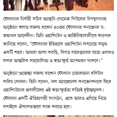
ফোবানার নির্বাহী সচিব অ্যান্থনি গোমেজ পিউসের উপস্থাপনায়
অনুষ্ঠানে স্বাগত বক্তব্য রাখেন ৪০তম ফোবানার কনভেনর ড.
জয়নাল আবেদীন। তিনি ওয়াশিংটন ও ভার্জিনিয়াবাসীকে ধন্যবাদ
জানিয়ে বলেন, “ফোবানার ইতিহাসে ওয়াশিংটন সবচেয়ে সমৃদ্ধ
একটি শহর। আমরা আশা করছি, বিগত বছরগুলোর মতো এবারও
সবার আন্তরিক সহযোগিতা ও স্বতঃস্ফূর্ত অংশগ্রহণ থাকবে।”
অনুষ্ঠানে শুভেচ্ছা বক্তব্য রাখেন ফোবানা চেয়ারম্যান রবিউল
করিম বেলাল। তিনি বলেন, লস অ্যাঞ্জেলেস কনভেনশনকে ঘিরে
ওয়াশিংটনের প্রবাসীদের এই স্বতঃস্ফূর্ততা সত্যিই দৃষ্টান্তমূলক।
ফোবানা একটি ঐতিহ্যবাহী সংগঠন, একে আরও এগিয়ে নিতে
সবাইকে ঐক্যবদ্ধভাবে কাজ করতে হবে।