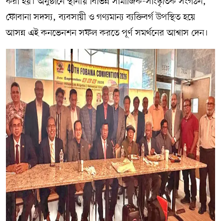
করা হয়। অনুষ্ঠানে স্থানীয় বিভিন্ন সামাজিক-সাংস্কৃতিক সংগঠন,
ফোবানা সদস্য, ব্যবসায়ী ও গণ্যমান্য ব্যক্তিবর্গ উপস্থিত হয়ে
আসন্ন এই কনভেনশন সফল করতে পূর্ণ সমর্থনের আশ্বাস দেন।