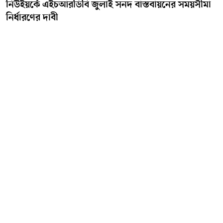
নিউইয়র্কে এইচআরডিবি জুলাই সনদ বাস্তবায়নের সময়সীমা
নির্ধারণের দাবী