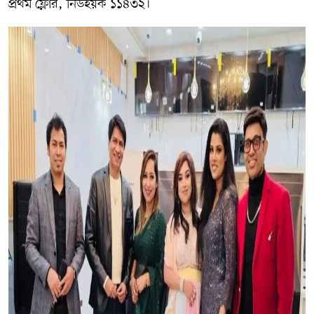
প্রথম ফ্লোর, নিউইয়র্ক ১১৪৩২।