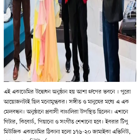
এই একাডেমির উদ্বোধন অনুষ্ঠান হয় আশা গ্রুপের ভবনে । পুরো
আয়োজনটাই ছিল মনোমুগ্ধকর। সঙ্গীত ও মানুষের মধ্যে এ এক
মেলবন্ধন। অনুষ্ঠানে প্রবাসী বাঙালিরা উপস্থিত ছিলেন। এখানে
গিটার, কিবোর্ড, পিয়ানো ও সংগীত শেখানো হবে। ইবরার টিপু
মিউজিক একাডেমির ঠিকানা হলো ১৭৬-২০ জামাইকা এভিনিউ,