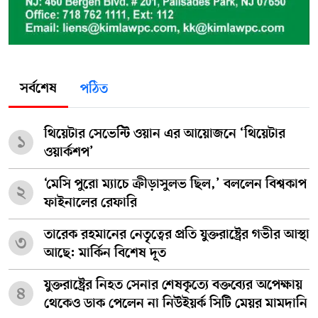
সর্বশেষ
পঠিত
থিয়েটার সেভেন্টি ওয়ান এর আয়োজনে ‘থিয়েটার
১
ওয়ার্কশপ’
‘মেসি পুরো ম্যাচে ক্রীড়াসুলভ ছিল,’ বললেন বিশ্বকাপ
২
ফাইনালের রেফারি
তারেক রহমানের নেতৃত্বের প্রতি যুক্তরাষ্ট্রের গভীর আস্থা
৩
আছে: মার্কিন বিশেষ দূত
যুক্তরাষ্ট্রের নিহত সেনার শেষকৃত্যে বক্তব্যের অপেক্ষায়
৪
থেকেও ডাক পেলেন না নিউইয়র্ক সিটি মেয়র মামদানি