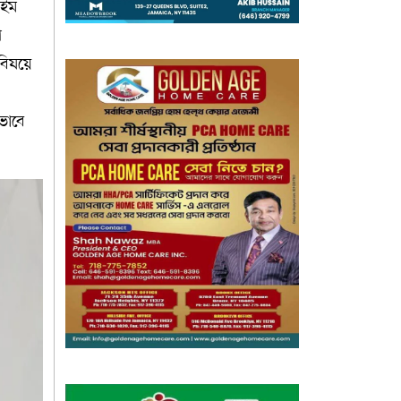
াইম
ি
বিষয়ে
ভাবে