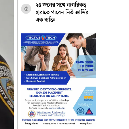
২৪ জনের সঙ্গে নাগরিকত্ব
৫
হারাতে পারেন নিউ জার্সির
এক ব্যক্তি