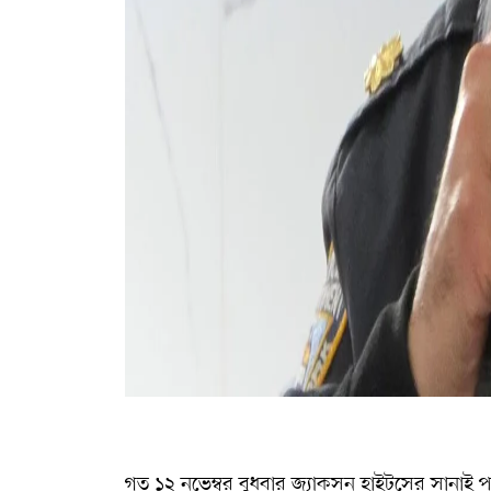
গত ১২ নভেম্বর বুধবার জ্যাকসন হা্ইটসের সানাই পা