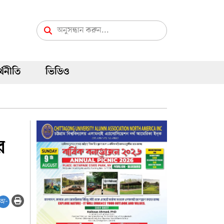
্থনীতি
ভিডিও
র
অ-