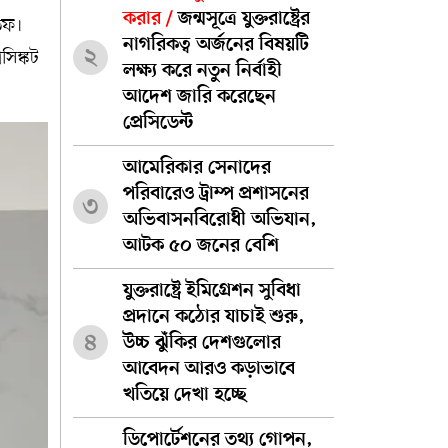
করার /
জন্মসূত্রে যুক্তরাষ্ট্রের
িফ।
নাগরিকত্ব অর্জনের বিষয়টি
২
সিঙ্কট
লক্ষ্য করে নতুন নির্বাহী
আদেশ জারি করেছেন
প্রেসিডেন্ট
আমেরিকার সেনাদের
পরিবারেও ট্রাম্প প্রশাসনের
৩
অভিবাসনবিরোধী অভিযান,
আটক ৫০ জনের বেশি
যুক্তরাষ্ট্রে ইমিগ্রেশন সুবিধা
প্রদানে কঠোর যাচাই শুরু,
৪
উচ্চ ঝুঁকির দেশগুলোর
আবেদন আরও কড়াভাবে
খতিয়ে দেখা হচ্ছে
ডিপোর্টেশনের তথ্য গোপন,