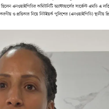
িলেন এনওয়াইপিডির কমিউনিটি অ্যাফায়ার্সের সার্জেন্ট এমডি এ লত
ুতে করণীয় ও প্রতিকার নিয়ে নিউইয়র্ক পুলিশের (এনওয়াইপিডি) স্থানীয় প্রি