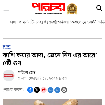
প্রচ্ছদ
কমিউনিটি
নিউইয়র্ক
যুক্তরাষ্ট্র
আর্ন্তজাতিক
বাংলাদেশ
অর্থনীতি
ভি
স্বাস্থ্য
কাশি কমায় আদা, জেনে নিন এর আরো
৫টি গুণ
পরিচয় ডেস্ক
প্রকাশ: ফেব্রুয়ারি ১৪, ২০২৬ ৯:৫৩
শেয়ার করুন:
অ+
অ-