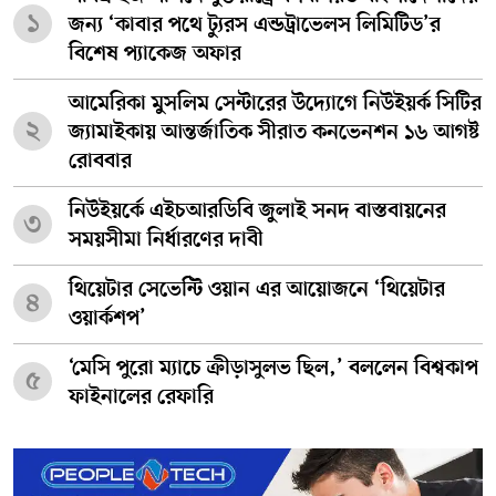
১
জন্য ‘কাবার পথে ট্যুরস এন্ডট্রাভেলস লিমিটিড’র
বিশেষ প্যাকেজ অফার
আমেরিকা মুসলিম সেন্টারের উদ্যোগে নিউইয়র্ক সিটির
২
জ্যামাইকায় আন্তর্জাতিক সীরাত কনভেনশন ১৬ আগষ্ট
রোববার
নিউইয়র্কে এইচআরডিবি জুলাই সনদ বাস্তবায়নের
৩
সময়সীমা নির্ধারণের দাবী
থিয়েটার সেভেন্টি ওয়ান এর আয়োজনে ‘থিয়েটার
৪
ওয়ার্কশপ’
‘মেসি পুরো ম্যাচে ক্রীড়াসুলভ ছিল,’ বললেন বিশ্বকাপ
৫
ফাইনালের রেফারি