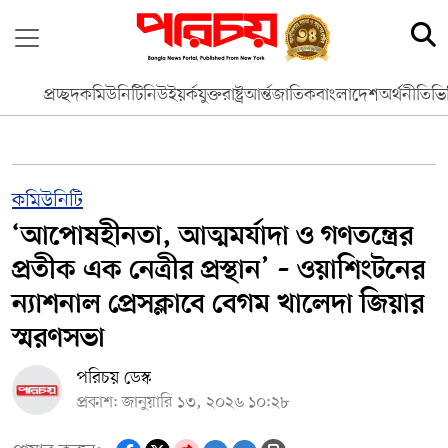
প্রচ্ছদ
কমিউনিটি
নিউইয়র্ক
যুক্তরাষ্ট্র
আর্ন্তজাতিক
বাংলাদেশ
অর্থনীতি
ভি
কমিউনিটি
‘আপোষহীনতা, আত্মমর্যাদা ও গণতন্ত্রের
প্রতীক এক নেত্রীর প্রস্থান’ – ওয়াশিংটনের
ন‍্যাশনাল প্রেসক্লাবে বেগম খালেদা জিয়ার
স্মরণসভা
পরিচয় ডেস্ক
প্রকাশ: জানুয়ারি ১৩, ২০২৬ ১০:২৮