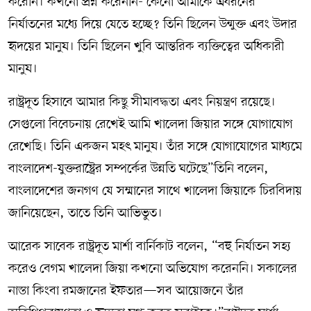
করেনি। কখনো প্রশ্ন করেননি- কেনো আমাকে এধরনের
নির্যাতনের মধ্যে দিয়ে যেতে হচ্ছে? তিনি ছিলেন উন্মুক্ত এবং উদার
হৃদয়ের মানুষ। তিনি ছিলেন খুবি আন্তরিক ব্যক্তিত্বের অধিকারী
মানুষ।
রাষ্ট্রদূত হিসাবে আমার কিছু সীমাবদ্ধতা এবং নিয়ন্ত্রণ রয়েছে।
সেগুলো বিবেচনায় রেখেই আমি খালেদা জিয়ার সঙ্গে যোগাযোগ
রেখেছি। তিনি একজন মহৎ মানুষ। তাঁর সঙ্গে যোগাযোগের মাধ্যমে
বাংলাদেশ-যুক্তরাষ্ট্রের সম্পর্কের উন্নতি ঘটেছে”তিনি বলেন,
বাংলাদেশের জনগণ যে সম্মানের সাথে খালেদা জিয়াকে চিরবিদায়
জানিয়েছেন, তাতে তিনি আভিভুত।
আরেক সাবেক রাষ্ট্রদূত মার্শা বার্নিকাট বলেন, “বহু নির্যাতন সহ্য
করেও বেগম খালেদা জিয়া কখনো অভিযোগ করেননি। সকালের
নাস্তা কিংবা রমজানের ইফতার—সব আয়োজনে তাঁর