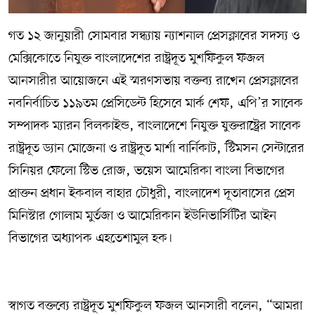
গত ১২ জানুয়ারী সোমবার সন্ধ্যায় ন‍্যাশনাল প্রেসক্লাবের সদস‍্য ও
মেক্সিকোতে নিযুক্ত বাংলাদেশের রাষ্ট্রদূত মুশফিকুল ফজল
আনসারীর আয়োজনে এই স্মরণসভায় বক্তব্য রাখেন প্রেসক্লাবের
নবনির্বাচিত ১১৯তম প্রেসিডেন্ট হিসেবে মার্ক শেফ, এপি’র সাবেক
সম্পাদক ম‍্যারন বিলকাইন্ড, বাংলাদেশে নিযুক্ত যুক্তরাষ্ট্রের সাবেক
রাষ্ট্রদূত ড‍্যান মোজেনা ও রাষ্ট্রদূত মার্শা বার্নিকাট, স্টিমসন সেন্টারের
সিনিয়র ফেলো স্টিভ রোজ, ভয়েস আমেরিকা বাংলা বিভাগের
প্রাক্তন প্রধান ইকবাল বাহার চৌধুরী, বাংলাদেশ দূতাবাসের প্রেস
মিনিস্টার গোলাম মুর্তজা ও আমেরিকান ইউনিভার্সিটির আইন
বিভাগের অধ্যাপক এহতেশামুল হক।
স্বাগত বক্তব্যে রাষ্ট্রদূত মুশফিকুল ফজল আনসারী বলেন, “আমরা