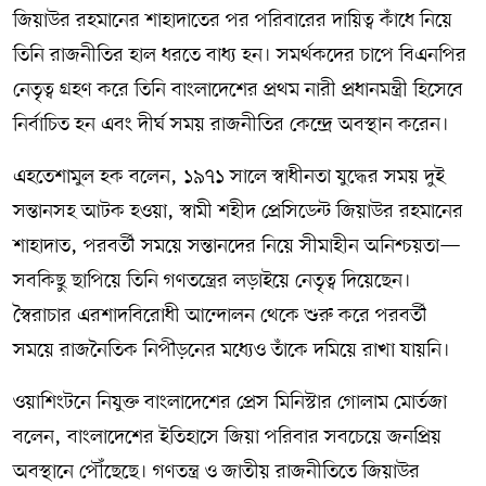
জিয়াউর রহমানের শাহাদাতের পর পরিবারের দায়িত্ব কাঁধে নিয়ে
তিনি রাজনীতির হাল ধরতে বাধ্য হন। সমর্থকদের চাপে বিএনপির
নেতৃত্ব গ্রহণ করে তিনি বাংলাদেশের প্রথম নারী প্রধানমন্ত্রী হিসেবে
নির্বাচিত হন এবং দীর্ঘ সময় রাজনীতির কেন্দ্রে অবস্থান করেন।
এহতেশামুল হক বলেন, ১৯৭১ সালে স্বাধীনতা যুদ্ধের সময় দুই
সন্তানসহ আটক হওয়া, স্বামী শহীদ প্রেসিডেন্ট জিয়াউর রহমানের
শাহাদাত, পরবর্তী সময়ে সন্তানদের নিয়ে সীমাহীন অনিশ্চয়তা—
সবকিছু ছাপিয়ে তিনি গণতন্ত্রের লড়াইয়ে নেতৃত্ব দিয়েছেন।
স্বৈরাচার এরশাদবিরোধী আন্দোলন থেকে শুরু করে পরবর্তী
সময়ে রাজনৈতিক নিপীড়নের মধ্যেও তাঁকে দমিয়ে রাখা যায়নি।
ওয়াশিংটনে নিযুক্ত বাংলাদেশের প্রেস মিনিস্টার গোলাম মোর্তজা
বলেন, বাংলাদেশের ইতিহাসে জিয়া পরিবার সবচেয়ে জনপ্রিয়
অবস্থানে পৌঁছেছে। গণতন্ত্র ও জাতীয় রাজনীতিতে জিয়াউর