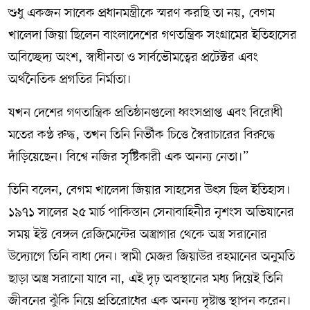
শুধু একজন সাবেক প্রধানমন্ত্রীকে স্মরণ করছি তা নয়, বেগম
খালেদা জিয়া ছিলেন বাংলাদেশের গণতন্ত্রিক সংগ্রামের ইতিহাসের
অবিচ্ছেদ্য অংশ, স্বাধীনতা ও সার্বভৌমত্বের প্রটেক্টর এবং
অর্থনৈতিক প্রগতির নির্মাতা।
যখন দেশের গণতান্ত্রিক প্রতিষ্ঠানগুলো ধ্বংসপ্রাপ্ত এবং বিরোধী
মতের কণ্ঠ রুদ্ধ, তখন তিনি নির্ভীক চিত্তে স্বৈরাচারের বিরুদ্ধে
দাঁড়িয়েছেন। বিশ্বে নজির সৃষ্টিকারী এক অনন্য নেতা।”
তিনি বলেন, বেগম খালেদা জিয়ার সাহসের উৎস ছিল ইতিহাস।
১৯৭১ সালের ২৫ মার্চ পাকিস্তান সেনাবাহিনীর নৃশংস অভিযানের
সময় ইস্ট বেঙ্গল রেজিমেন্টের অস্ত্রাগার থেকে অস্ত্র সরানোর
উদ্যোগে তিনি বাধা দেন। স্বামী মেজর জিয়াউর রহমানের অনুমতি
ছাড়া অস্ত্র সরানো যাবে না, এই দৃঢ় অবস্থানের মধ্য দিয়েই তিনি
জীবনের ঝুঁকি নিয়ে প্রতিরোধের এক অনন্য দৃষ্টান্ত স্থাপন করেন।