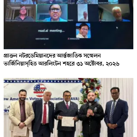
প্রাক্তন নটরডেমিয়ানদের আর্ন্তজাতিক সম্মেলন
ভার্জিনিয়াস্হিত আরলিংটন শহরে ৩১ অক্টোবর, ২০২৬