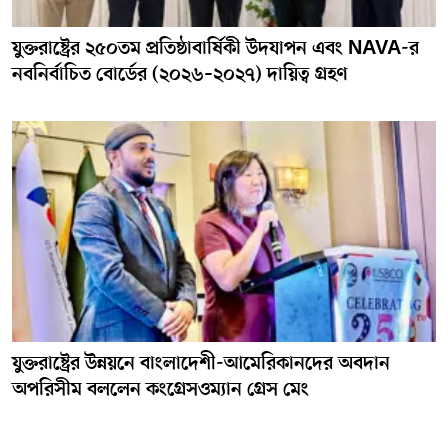
যুক্তরাষ্ট্রের ২৫০তম প্রতিষ্ঠাবার্ষিকী উদযাপন এবং NAVA-র
নবনির্বাচিত বোর্ডের (২০২৬–২০২৭) দায়িত্ব গ্রহণ
যুক্তরাষ্ট্রের উন্নয়নে বাংলাদেশী-আমেরিকানদের অবদান
অপরিসীম বললেন কংগ্রেসওম্যান গ্রেস মেং