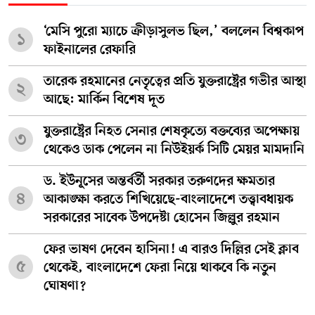
‘মেসি পুরো ম্যাচে ক্রীড়াসুলভ ছিল,’ বললেন বিশ্বকাপ
১
ফাইনালের রেফারি
তারেক রহমানের নেতৃত্বের প্রতি যুক্তরাষ্ট্রের গভীর আস্থা
২
আছে: মার্কিন বিশেষ দূত
যুক্তরাষ্ট্রের নিহত সেনার শেষকৃত্যে বক্তব্যের অপেক্ষায়
৩
থেকেও ডাক পেলেন না নিউইয়র্ক সিটি মেয়র মামদানি
ড. ইউনূসের অন্তর্বর্তী সরকার তরুণদের ক্ষমতার
৪
আকাঙ্ক্ষা করতে শিখিয়েছে-বাংলাদেশে তত্ত্বাবধায়ক
সরকারের সাবেক উপদেষ্টা হোসেন জিল্লুর রহমান
ফের ভাষণ দেবেন হাসিনা! এ বারও দিল্লির সেই ক্লাব
৫
থেকেই, বাংলাদেশে ফেরা নিয়ে থাকবে কি নতুন
ঘোষণা?