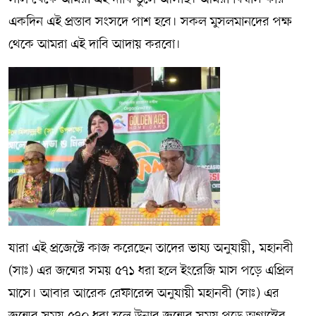
একদিন এই প্রস্তাব সংসদে পাশ হবে। সকল মুসলমানদের পক্ষ
থেকে আমরা এই দাবি আদায় করবো।
যারা এই প্রজেক্টে কাজ করেছেন তাদের ভাষ্য অনুযায়ী, মহানবী
(সাঃ) এর জন্মের সময় ৫৭১ ধরা হলে ইংরেজি মাস পড়ে এপ্রিল
মাসে। আবার আরেক রেফারেন্স অনুযায়ী মহানবী (সাঃ) এর
জন্মের সময় ৫৭০ ধরা হলে উনার জন্মের সময় পড়ে অগাস্টের