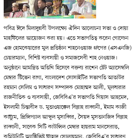
পবিত্র ঈদে মিলাদুন্নবী উপলক্ষ্যে ঐদিন আলোচনা সভা ও দোয়া
মাহফিলের আয়োজন করা হয়। এতে সভাপতিত্ব করেন গোল্ডেন
এজ হোমকেয়ারের মুল প্রতিষ্ঠান শাহনেওয়াজ গ্রুপের (এসএনজি)
চেয়ারম্যান, বিশিষ্ট ব্যবসায়ী ও সমাজসেবী শাহ নেওয়াজ।
অনুষ্ঠানে আমন্ত্রিত অতিথি হিসেবে বক্তব্য রাখেন ষ্টেট অ্যাসেম্বলি
মেম্বার স্টিভেন রাগা, বাংলাদেশ সোসাইটির সভাপতি আতাউর
রহমান সেলিম ও সাধারণ সম্পাদক মোহাম্মদ আলী, মূলধারার
রাজনীতিক ও ব্যবসায়ী, জেবিবিএ’র সভাপতি গিয়াস আহমেদ,
ইসলামী চিন্তাবীদ ড. মুতাওয়াক্কেল বিল্লাহ রাব্বানী, ইমাম কাজী
কায়্যুম, প্রিন্সিপ্যাল আব্দুল মুসাব্বির, সৈয়দ মুসতানজিদ বিল্লাহ
রাব্বানী, সাবেক সিটি কাউন্সিল মেম্বার হায়রাম মানসেরাত,
কমিউনিটি অ্যাক্টিভিষ্ট ফাহাদ সোলায়মান, জেবিবিএ’র সাধারণ