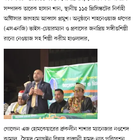
সম্পাদক তারেক হাসান খান, স্থানীয় ১১৫ প্রিসিঙ্কটের নির্বাহী
অফিসার জাগহাম আব্বাস প্রমুখ। অনুষ্ঠানে শাহনেওয়াজ গ্রুপের
(এসএনজি) ভাইস-চেয়ারম্যান ও প্রবাসের জনপ্রিয় সঙ্গীতশিল্পী
রানো নেওয়াজ সহ শিল্পী করীম হাওলাদার,
গোল্ডেন এজ হোমকেয়ারের ব্রুকলীন শাখার ম্যানেজার নওশেদ
কামাল, সৈয়দ মোস্তাইন বিল্লাহ রাব্বানী হামদ-নাত পরিবেশন