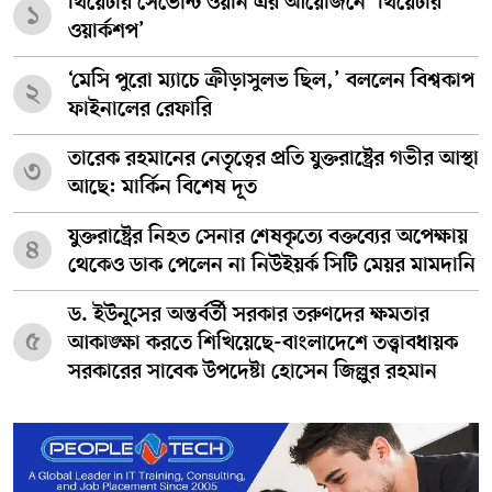
থিয়েটার সেভেন্টি ওয়ান এর আয়োজনে ‘থিয়েটার
১
ওয়ার্কশপ’
‘মেসি পুরো ম্যাচে ক্রীড়াসুলভ ছিল,’ বললেন বিশ্বকাপ
২
ফাইনালের রেফারি
তারেক রহমানের নেতৃত্বের প্রতি যুক্তরাষ্ট্রের গভীর আস্থা
৩
আছে: মার্কিন বিশেষ দূত
যুক্তরাষ্ট্রের নিহত সেনার শেষকৃত্যে বক্তব্যের অপেক্ষায়
৪
থেকেও ডাক পেলেন না নিউইয়র্ক সিটি মেয়র মামদানি
ড. ইউনূসের অন্তর্বর্তী সরকার তরুণদের ক্ষমতার
৫
আকাঙ্ক্ষা করতে শিখিয়েছে-বাংলাদেশে তত্ত্বাবধায়ক
সরকারের সাবেক উপদেষ্টা হোসেন জিল্লুর রহমান