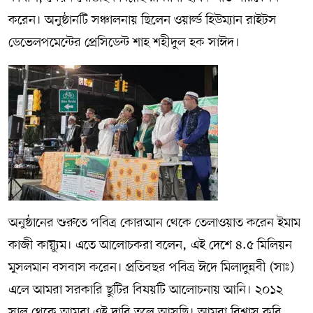
করেন। অনুষ্ঠানটি সঞ্চালনায় ছিলেন ওয়ার্ল্ড হিউম্যান রাইটস
ডেভেলপমেন্টের প্রেসিডেন্ট শাহ শহীদুল হক সাঈদ।
অনুষ্ঠানের শুরুতে পবিত্র কোরআন থেকে তেলাওয়াত করেন ইমাম
কাজী কায়্যুম। এতে আলোচকরা বলেন, এই দেশে ৪.৫ মিলিয়ন
মুসলমান বসবাস করেন। প্রতিবছর পবিত্র ঈদে মিলাদুন্নবী (সাঃ)
এলে আমরা সরকারি ছুটির বিষয়টি আলোচনায় আনি। ২০১২
সাল থেকে আমরা এই দাবি তুলে আসছি। আমরা বিশ্বাস করি