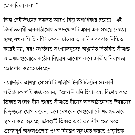
মোকাবিলা করা।”
কিন্তু বেইজিংয়ের সম্ভবত আরও কিছু অগ্রাধিকার রয়েছে। এই
উচ্চাভিলাষী অবকাঠামোগত পদক্ষেপটি এমন এক সময়ে নেওয়া
হচ্ছে যখন শি জিনপিং কেবল চীনের জ্বালানি সরবরাহ নিশ্চিত
করেই নয়, বরং জাতিগত সংখ্যালঘুদের অধ্যুষিত বিতর্কিত সীমান্ত
ও অঞ্চলগুলোতে কঠোর নিয়ন্ত্রণ আরোপ করে জাতীয় নিরাপত্তা
জোরদার করতে চাইছেন।
নয়াদিল্লির এশিয়া সোসাইটি পলিসি ইনস্টিটিউটের সহকারী
পরিচালক ঋষি গুপ্ত বলেন, “আপনি যদি হিমালয়ে, বিশেষ করে
তিব্বত সংলগ্ন চীন-ভারত সীমান্তে চীনের অবকাঠামোগত উন্নয়নের
বিন্দুগুলো যোগ করেন, তবে দেখবেন সেগুলো কৌশলগতভাবে
স্থাপন করা হয়েছে। প্রকল্পটি তিব্বত এবং এর সীমান্তের মতো
গুরুত্বপূর্ণ অঞ্চলগুলোর ওপর নিয়ন্ত্রণ সুসংহত করতে প্রাকৃতিক