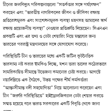
চীনের জলবিদ্যুৎ পরিকল্পনাগুলো “সতর্কতার সঙ্গে পর্যবেক্ষণ”
করছেন এবং “ভারতীয় নাগরিকদের জীবন ও জীবিকা রক্ষায়
প্রতিরোধমূলক এবং সংশোধনমূলক ব্যবস্থা গ্রহণসহ আমাদের স্বার্থ
রক্ষায় প্রয়োজনীয় ব্যবস্থা” নেওয়ার প্রতিশ্রুতি দিয়েছেন। সিএনএন
প্রকল্পটি এবং এর তথ্য ও ডেটা শেয়ারিং নিয়ে মন্তব্যের জন্য
ভারতের পররাষ্ট্র মন্ত্রণালয়ের সঙ্গে যোগাযোগ করেছে।
পরিস্থিতিটি চীন ও ভারতের মধ্যে একটি জটিল কূটনৈতিক
ভারসাম্য নষ্ট করার হুমকিও দিচ্ছে, যখন তারা তাদের কঠোরভাবে
সামরিকায়িত সীমান্তে উত্তেজনা কমানোর চেষ্টা করছে। আগস্টে
নয়াদিল্লিতে এক বৈঠকে, উভয় পক্ষের শীর্ষ কর্মকর্তারা
“আন্তঃসীমান্ত নদী সহযোগিতা” নিয়ে আলোচনা করেছেন এবং
চীন “জরুরি পরিস্থিতিতে” হাইড্রোলজিক্যাল ডেটা শেয়ার করতে
সম্মত হয়েছে বলে ভারত সরকারের একটি বিবৃতি থেকে জানা