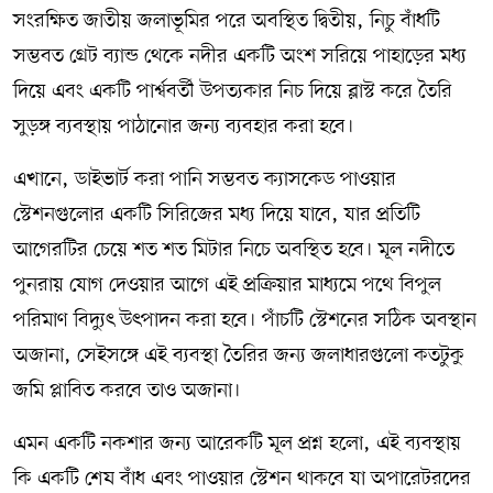
সংরক্ষিত জাতীয় জলাভূমির পরে অবস্থিত দ্বিতীয়, নিচু বাঁধটি
সম্ভবত গ্রেট ব্যান্ড থেকে নদীর একটি অংশ সরিয়ে পাহাড়ের মধ্য
দিয়ে এবং একটি পার্শ্ববর্তী উপত্যকার নিচ দিয়ে ব্লাস্ট করে তৈরি
সুড়ঙ্গ ব্যবস্থায় পাঠানোর জন্য ব্যবহার করা হবে।
এখানে, ডাইভার্ট করা পানি সম্ভবত ক্যাসকেড পাওয়ার
স্টেশনগুলোর একটি সিরিজের মধ্য দিয়ে যাবে, যার প্রতিটি
আগেরটির চেয়ে শত শত মিটার নিচে অবস্থিত হবে। মূল নদীতে
পুনরায় যোগ দেওয়ার আগে এই প্রক্রিয়ার মাধ্যমে পথে বিপুল
পরিমাণ বিদ্যুৎ উৎপাদন করা হবে। পাঁচটি স্টেশনের সঠিক অবস্থান
অজানা, সেইসঙ্গে এই ব্যবস্থা তৈরির জন্য জলাধারগুলো কতটুকু
জমি প্লাবিত করবে তাও অজানা।
এমন একটি নকশার জন্য আরেকটি মূল প্রশ্ন হলো, এই ব্যবস্থায়
কি একটি শেষ বাঁধ এবং পাওয়ার স্টেশন থাকবে যা অপারেটরদের