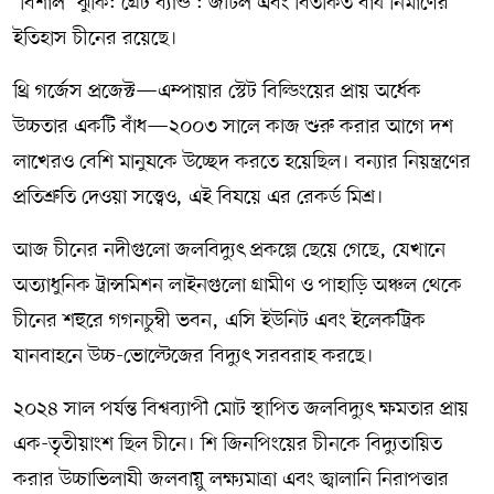
‘বিশাল’ ঝুঁকি: গ্রেট ব্যান্ড : জটিল এবং বিতর্কিত বাঁধ নির্মাণের
ইতিহাস চীনের রয়েছে।
থ্রি গর্জেস প্রজেক্ট—এম্পায়ার স্টেট বিল্ডিংয়ের প্রায় অর্ধেক
উচ্চতার একটি বাঁধ—২০০৩ সালে কাজ শুরু করার আগে দশ
লাখেরও বেশি মানুষকে উচ্ছেদ করতে হয়েছিল। বন্যার নিয়ন্ত্রণের
প্রতিশ্রুতি দেওয়া সত্ত্বেও, এই বিষয়ে এর রেকর্ড মিশ্র।
আজ চীনের নদীগুলো জলবিদ্যুৎ প্রকল্পে ছেয়ে গেছে, যেখানে
অত্যাধুনিক ট্রান্সমিশন লাইনগুলো গ্রামীণ ও পাহাড়ি অঞ্চল থেকে
চীনের শহুরে গগনচুম্বী ভবন, এসি ইউনিট এবং ইলেকট্রিক
যানবাহনে উচ্চ-ভোল্টেজের বিদ্যুৎ সরবরাহ করছে।
২০২৪ সাল পর্যন্ত বিশ্বব্যাপী মোট স্থাপিত জলবিদ্যুৎ ক্ষমতার প্রায়
এক-তৃতীয়াংশ ছিল চীনে। শি জিনপিংয়ের চীনকে বিদ্যুতায়িত
করার উচ্চাভিলাষী জলবায়ু লক্ষ্যমাত্রা এবং জ্বালানি নিরাপত্তার