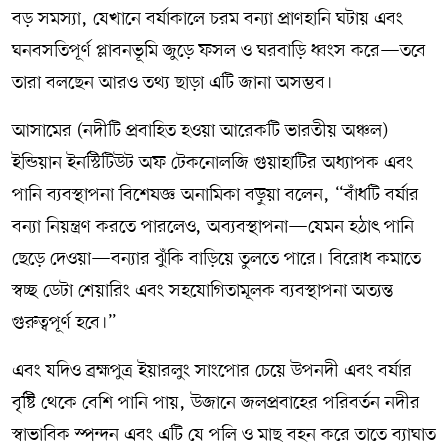
বড় সমস্যা, যেখানে বর্ষাকালে চরম বন্যা প্রাণহানি ঘটায় এবং
ঘনবসতিপূর্ণ প্লাবনভূমি জুড়ে ফসল ও ঘরবাড়ি ধ্বংস করে—তবে
তারা বলছেন আরও তথ্য ছাড়া এটি জানা অসম্ভব।
আসামের (নদীটি প্রবাহিত হওয়া আরেকটি ভারতীয় অঞ্চল)
ইন্ডিয়ান ইনস্টিটিউট অফ টেকনোলজি গুয়াহাটির অধ্যাপক এবং
পানি ব্যবস্থাপনা বিশেষজ্ঞ অনামিকা বড়ুয়া বলেন, “বাঁধটি বর্ষার
বন্যা নিয়ন্ত্রণ করতে পারলেও, অব্যবস্থাপনা—যেমন হঠাৎ পানি
ছেড়ে দেওয়া—বন্যার ঝুঁকি বাড়িয়ে তুলতে পারে। বিরোধ কমাতে
স্বচ্ছ ডেটা শেয়ারিং এবং সহযোগিতামূলক ব্যবস্থাপনা অত্যন্ত
গুরুত্বপূর্ণ হবে।”
এবং যদিও ব্রহ্মপুত্র ইয়ারলুং সাংপোর চেয়ে উপনদী এবং বর্ষার
বৃষ্টি থেকে বেশি পানি পায়, উজানে জলপ্রবাহের পরিবর্তন নদীর
স্বাভাবিক স্পন্দন এবং এটি যে পলি ও মাছ বহন করে তাতে ব্যাঘাত