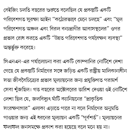
বেইজিং চলতি বছরের শুরুতে বলেছিল যে প্রকল্পটি একটি
পরিবেশগত সুরক্ষা আইন “কঠোরভাবে মেনে চলছে” এবং “মূল
পরিবেশগত অঞ্চল এবং বিরল বন্যপ্রাণীর আবাসস্থলের” ওপর
প্রভাব রোধ করতে একটি “উন্নত পরিবেশগত পর্যবেক্ষণ ব্যবস্থা”
অন্তর্ভুক্ত করেছে।
সিএনএন-এর পর্যালোচনা করা একটি কোম্পানির নোটিশে দেখা
গেছে যে প্রকল্পটি নির্মাণের সঙ্গে জড়িত একটি রাষ্ট্রীয় মালিকানাধীন
সত্তা জীববৈচিত্র্যের প্রভাব মূল্যায়নের জন্য প্রযুক্তিগত পরামর্শ
সেবা খুঁজছিল। গত বছরের অক্টোবরের তারিখ দেওয়া ওই নোটিশে
লেখা ছিল যে, জলবিদ্যুৎ ঘাঁটি ক্যানিয়নের “প্রাকৃতিক
সংরক্ষণাগার” এলাকা এড়াতে পারে না বলে নির্মাণের অনুমতি
পাওয়ার জন্য এই ধরনের মূল্যায়ন একটি “পূর্বশর্ত”। মূল্যায়নের
ফলাফল জনসমক্ষে প্রকাশ করা হয়েছে বলে মনে হয় না।