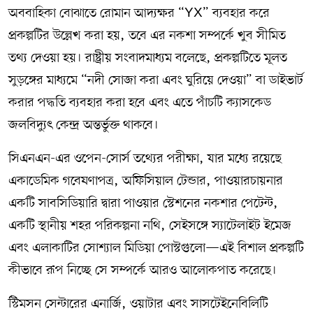
অববাহিকা বোঝাতে রোমান আদ্যক্ষর “YX” ব্যবহার করে
প্রকল্পটির উল্লেখ করা হয়, তবে এর নকশা সম্পর্কে খুব সীমিত
তথ্য দেওয়া হয়। রাষ্ট্রীয় সংবাদমাধ্যম বলেছে, প্রকল্পটিতে মূলত
সুড়ঙ্গের মাধ্যমে “নদী সোজা করা এবং ঘুরিয়ে দেওয়া” বা ডাইভার্ট
করার পদ্ধতি ব্যবহার করা হবে এবং এতে পাঁচটি ক্যাসকেড
জলবিদ্যুৎ কেন্দ্র অন্তর্ভুক্ত থাকবে।
সিএনএন-এর ওপেন-সোর্স তথ্যের পরীক্ষা, যার মধ্যে রয়েছে
একাডেমিক গবেষণাপত্র, অফিসিয়াল টেন্ডার, পাওয়ারচায়নার
একটি সাবসিডিয়ারি দ্বারা পাওয়ার স্টেশনের নকশার পেটেন্ট,
একটি স্থানীয় শহর পরিকল্পনা নথি, সেইসঙ্গে স্যাটেলাইট ইমেজ
এবং এলাকাটির সোশ্যাল মিডিয়া পোস্টগুলো—এই বিশাল প্রকল্পটি
কীভাবে রূপ নিচ্ছে সে সম্পর্কে আরও আলোকপাত করেছে।
স্টিমসন সেন্টারের এনার্জি, ওয়াটার এবং সাসটেইনেবিলিটি