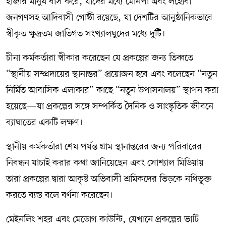
হাজার মানুষ বাস করে, যাদের মধ্যে মোনপা এবং লহোবা
জনগণসহ আদিবাসী গোষ্ঠী রয়েছে, যা দেশটির আনুষ্ঠানিকভাবে
স্বীকৃত ক্ষুদ্রতম জাতিগত সংখ্যালঘুদের মধ্যে দুটি।
চীনা কর্মকর্তারা স্বীকার করেছেন যে প্রকল্পের জন্য তিব্বতে
“স্থানীয় সম্প্রদায়ের স্থানান্তর” প্রয়োজন হবে এবং বলেছেন “নতুন
নির্মিত আবাসিক এলাকার” কাছে “নতুন উপাসনালয়” স্থাপন করা
হয়েছে—যা প্রকল্পের সঙ্গে সম্পর্কিত দৈনিক ও সাংস্কৃতিক জীবনে
ব্যাঘাতের একটি লক্ষণ।
স্থানীয় কর্মকর্তারা শেষ পর্যন্ত গ্রাম স্থানান্তরের জন্য পরিবারের
নিবন্ধন যাচাই করার কথা জানিয়েছেন এবং সোশ্যাল মিডিয়ায়
তারা প্রকল্পের দ্বারা আকৃষ্ট অভিবাসী শ্রমিকদের ভিড়কে নথিভুক্ত
করতে ব্যস্ত বলে বর্ণনা করেছেন।
মেইনলিং শহর এবং মেডোগ কাউন্টি, যেখানে প্রকল্পের ভাটি