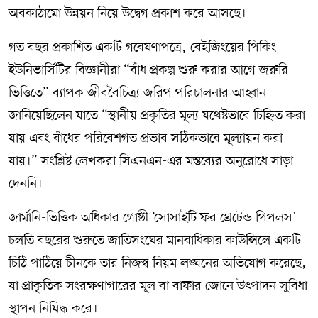
অবকাঠামো উন্নয়ন নিয়ে উদ্বেগ প্রকাশ করে আসছে।
গত বছর প্রকাশিত একটি গবেষণাপত্রে, বেইজিংয়ের পিকিং
ইউনিভার্সিটির বিজ্ঞানীরা “বাঁধ প্রকল্প শুরু করার আগে জরুরি
ভিত্তিতে” ব্যাপক জীববৈচিত্র্য জরিপ পরিচালনার আহ্বান
জানিয়েছিলেন যাতে “স্থানীয় প্রকৃতির মূল্য যথেষ্টভাবে চিহ্নিত করা
যায় এবং বাঁধের পরিবেশগত প্রভাব সঠিকভাবে মূল্যায়ন করা
যায়।” সংশ্লিষ্ট লেখকরা সিএনএন-এর মন্তব্যের অনুরোধে সাড়া
দেননি।
জার্মানি-ভিত্তিক অধিকার গোষ্ঠী ‘সোসাইটি ফর থ্রেটেন্ড পিপলস’
চলতি বছরের শুরুতে জাতিসংঘের মানবাধিকার কাউন্সিলে একটি
চিঠি পাঠিয়ে চীনকে তার নিজস্ব নিয়ম লঙ্ঘনের অভিযোগ করেছে,
যা প্রাকৃতিক সংরক্ষণাগারের মূল বা বাফার জোনে উৎপাদন সুবিধা
স্থাপন নিষিদ্ধ করে।