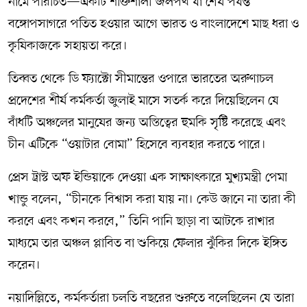
নামে পরিচিত—একটি শক্তিশালী জলপথ যা শেষ পর্যন্ত
বঙ্গোপসাগরে পতিত হওয়ার আগে ভারত ও বাংলাদেশে মাছ ধরা ও
কৃষিকাজকে সহায়তা করে।
তিব্বত থেকে ডি ফ্যাক্টো সীমান্তের ওপারে ভারতের অরুণাচল
প্রদেশের শীর্ষ কর্মকর্তা জুলাই মাসে সতর্ক করে দিয়েছিলেন যে
বাঁধটি অঞ্চলের মানুষের জন্য অস্তিত্বের হুমকি সৃষ্টি করেছে এবং
চীন এটিকে “ওয়াটার বোমা” হিসেবে ব্যবহার করতে পারে।
প্রেস ট্রাস্ট অফ ইন্ডিয়াকে দেওয়া এক সাক্ষাৎকারে মুখ্যমন্ত্রী পেমা
খান্ডু বলেন, “চীনকে বিশ্বাস করা যায় না। কেউ জানে না তারা কী
করবে এবং কখন করবে,” তিনি পানি ছাড়া বা আটকে রাখার
মাধ্যমে তার অঞ্চল প্লাবিত বা শুকিয়ে ফেলার ঝুঁকির দিকে ইঙ্গিত
করেন।
নয়াদিল্লিতে, কর্মকর্তারা চলতি বছরের শুরুতে বলেছিলেন যে তারা