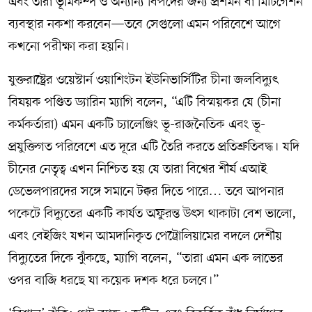
এবং তারা ভূমিকম্প ও অন্যান্য বিপদের জন্য প্রশমন বা মিটিগেশন
ব্যবস্থার নকশা করবেন—তবে সেগুলো এমন পরিবেশে আগে
কখনো পরীক্ষা করা হয়নি।
যুক্তরাষ্ট্রের ওয়েস্টার্ন ওয়াশিংটন ইউনিভার্সিটির চীনা জলবিদ্যুৎ
বিষয়ক পণ্ডিত ড্যারিন ম্যাগি বলেন, “এটি বিস্ময়কর যে (চীনা
কর্মকর্তারা) এমন একটি চ্যালেঞ্জিং ভূ-রাজনৈতিক এবং ভূ-
প্রযুক্তিগত পরিবেশে এত দূরে এটি তৈরি করতে প্রতিশ্রুতিবদ্ধ। যদি
চীনের নেতৃত্ব এখন নিশ্চিত হয় যে তারা বিশ্বের শীর্ষ এআই
ডেভেলপারদের সঙ্গে সমানে টক্কর দিতে পারে… তবে আপনার
পকেটে বিদ্যুতের একটি কার্যত অফুরন্ত উৎস থাকাটা বেশ ভালো,
এবং বেইজিং যখন আমদানিকৃত পেট্রোলিয়ামের বদলে দেশীয়
বিদ্যুতের দিকে ঝুঁকছে, ম্যাগি বলেন, “তারা এমন এক লাভের
ওপর বাজি ধরছে যা কয়েক দশক ধরে চলবে।”