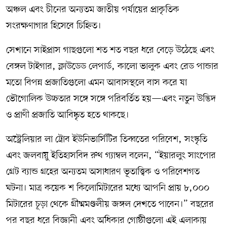
অঞ্চল এবং চীনের অন্যতম জাতীয় পর্যায়ের প্রাকৃতিক
সংরক্ষণাগার হিসেবে চিহ্নিত।
সেখানে সাইপ্রাস গাছগুলো শত শত বছর ধরে বেড়ে উঠেছে এবং
বেঙ্গল টাইগার, ক্লাউডেড লেপার্ড, কালো ভালুক এবং রেড পান্ডার
মতো বিপন্ন প্রজাতিগুলো এমন আবাসস্থলে বাস করে যা
ভৌগোলিক উচ্চতার সঙ্গে সঙ্গে পরিবর্তিত হয়—এবং নতুন উদ্ভিদ
ও প্রাণী প্রজাতি আবিষ্কৃত হতে থাকছে।
অস্ট্রেলিয়ার লা ট্রোব ইউনিভার্সিটির তিব্বতের পরিবেশ, সংস্কৃতি
এবং জলবায়ু ইতিহাসবিদ রুথ গ্যাম্বল বলেন, “ইয়ারলুং সাংপোর
গ্রেট ব্যান্ড গ্রহের অন্যতম অসাধারণ ভূতাত্ত্বিক ও পরিবেশগত
ঘটনা। মাত্র কয়েক শ কিলোমিটারের মধ্যে আপনি প্রায় ৮,০০০
মিটারের চূড়া থেকে গ্রীষ্মমণ্ডলীয় জঙ্গল দেখতে পাবেন।” বছরের
পর বছর ধরে বিজ্ঞানী এবং অধিকার গোষ্ঠীগুলো এই এলাকায়