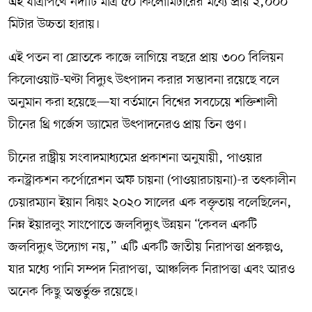
এই যাত্রাপথে নদীটি মাত্র ৫০ কিলোমিটারের মধ্যে প্রায় ২,০০০
মিটার উচ্চতা হারায়।
এই পতন বা স্রোতকে কাজে লাগিয়ে বছরে প্রায় ৩০০ বিলিয়ন
কিলোওয়াট-ঘণ্টা বিদ্যুৎ উৎপাদন করার সম্ভাবনা রয়েছে বলে
অনুমান করা হয়েছে—যা বর্তমানে বিশ্বের সবচেয়ে শক্তিশালী
চীনের থ্রি গর্জেস ড্যামের উৎপাদনেরও প্রায় তিন গুণ।
চীনের রাষ্ট্রীয় সংবাদমাধ্যমের প্রকাশনা অনুযায়ী, পাওয়ার
কনস্ট্রাকশন কর্পোরেশন অফ চায়না (পাওয়ারচায়না)-র তৎকালীন
চেয়ারম্যান ইয়ান ঝিয়ং ২০২০ সালের এক বক্তৃতায় বলেছিলেন,
নিম্ন ইয়ারলুং সাংপোতে জলবিদ্যুৎ উন্নয়ন “কেবল একটি
জলবিদ্যুৎ উদ্যোগ নয়,” এটি একটি জাতীয় নিরাপত্তা প্রকল্পও,
যার মধ্যে পানি সম্পদ নিরাপত্তা, আঞ্চলিক নিরাপত্তা এবং আরও
অনেক কিছু অন্তর্ভুক্ত রয়েছে।