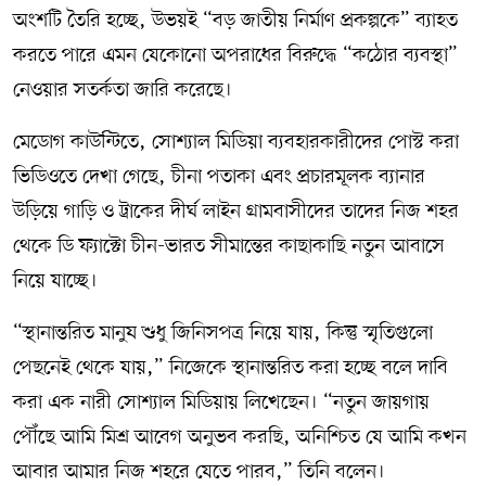
অংশটি তৈরি হচ্ছে, উভয়ই “বড় জাতীয় নির্মাণ প্রকল্পকে” ব্যাহত
করতে পারে এমন যেকোনো অপরাধের বিরুদ্ধে “কঠোর ব্যবস্থা”
নেওয়ার সতর্কতা জারি করেছে।
মেডোগ কাউন্টিতে, সোশ্যাল মিডিয়া ব্যবহারকারীদের পোস্ট করা
ভিডিওতে দেখা গেছে, চীনা পতাকা এবং প্রচারমূলক ব্যানার
উড়িয়ে গাড়ি ও ট্রাকের দীর্ঘ লাইন গ্রামবাসীদের তাদের নিজ শহর
থেকে ডি ফ্যাক্টো চীন-ভারত সীমান্তের কাছাকাছি নতুন আবাসে
নিয়ে যাচ্ছে।
“স্থানান্তরিত মানুষ শুধু জিনিসপত্র নিয়ে যায়, কিন্তু স্মৃতিগুলো
পেছনেই থেকে যায়,” নিজেকে স্থানান্তরিত করা হচ্ছে বলে দাবি
করা এক নারী সোশ্যাল মিডিয়ায় লিখেছেন। “নতুন জায়গায়
পৌঁছে আমি মিশ্র আবেগ অনুভব করছি, অনিশ্চিত যে আমি কখন
আবার আমার নিজ শহরে যেতে পারব,” তিনি বলেন।