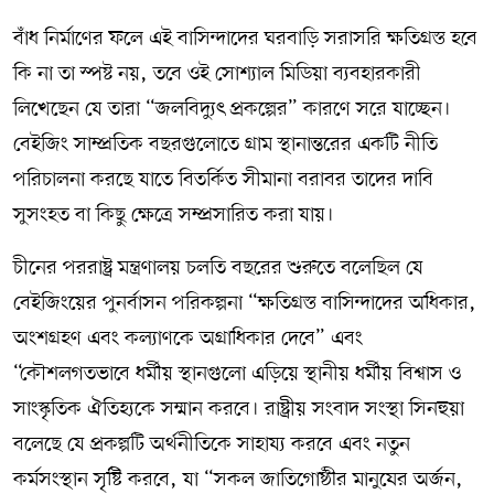
বাঁধ নির্মাণের ফলে এই বাসিন্দাদের ঘরবাড়ি সরাসরি ক্ষতিগ্রস্ত হবে
কি না তা স্পষ্ট নয়, তবে ওই সোশ্যাল মিডিয়া ব্যবহারকারী
লিখেছেন যে তারা “জলবিদ্যুৎ প্রকল্পের” কারণে সরে যাচ্ছেন।
বেইজিং সাম্প্রতিক বছরগুলোতে গ্রাম স্থানান্তরের একটি নীতি
পরিচালনা করছে যাতে বিতর্কিত সীমানা বরাবর তাদের দাবি
সুসংহত বা কিছু ক্ষেত্রে সম্প্রসারিত করা যায়।
চীনের পররাষ্ট্র মন্ত্রণালয় চলতি বছরের শুরুতে বলেছিল যে
বেইজিংয়ের পুনর্বাসন পরিকল্পনা “ক্ষতিগ্রস্ত বাসিন্দাদের অধিকার,
অংশগ্রহণ এবং কল্যাণকে অগ্রাধিকার দেবে” এবং
“কৌশলগতভাবে ধর্মীয় স্থানগুলো এড়িয়ে স্থানীয় ধর্মীয় বিশ্বাস ও
সাংস্কৃতিক ঐতিহ্যকে সম্মান করবে। রাষ্ট্রীয় সংবাদ সংস্থা সিনহুয়া
বলেছে যে প্রকল্পটি অর্থনীতিকে সাহায্য করবে এবং নতুন
কর্মসংস্থান সৃষ্টি করবে, যা “সকল জাতিগোষ্ঠীর মানুষের অর্জন,