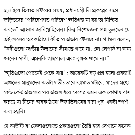
জুলাইয়ে তিব্বত সফরের সময়, প্রধানমন্ত্রী লি প্রকল্পের সঙ্গে
জড়িতদের “পরিবেশগত পরিবেশ ক্ষতিগ্রস্ত না হয় তা নিশ্চিত
করতে” আহ্বান জানিয়েছিলেন। কিন্তু বিশেষজ্ঞরা প্রশ্ন তুলছেন যে
এই স্কেলের অবকাঠামো কীভাবে প্রভাব ফেলবে না। গ্যাম্বল বলেন,
“নদীগুলো জাতীয় উদ্যানের সীমান্তে থামে না, স্নো লেপার্ড বা অন্য
ধরনের প্রাণী, এমনকি গাছপালা এবং বৃক্ষও থামে না।”
‘স্মৃতিগুলো পেছনেই থেকে যায়’ : আরেকটি বড় প্রশ্ন হলো প্রকল্পটি
অঞ্চলের মানুষদের কতটা গভীরভাবে ব্যাঘাত ঘটাবে, যাদের মধ্যে
কেউ কেউ প্রজন্মের পর প্রজন্ম ধরে দেশের এমন এক কোণায় বাস
করছে যা চীনের অবকাঠামো উচ্চাভিলাষের দ্বারা খুব একটা স্পর্শ
করা হয়নি।
যে কাউন্টি বা জেলাগুলোতে প্রকল্পগুলো তৈরি হবে সেখানে কয়েক