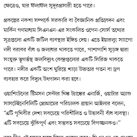
ক্ষেত্রেও, যার ফলাফল সুদূরপ্রসারী হতে পারে।
প্রকল্পের নকশা সম্পর্কে সরকারি বা বৈজ্ঞানিক প্রতিবেদন এবং
মার্কিন গণমাধ্যম সিএনএন-এর সংকলিত ওপেন-সোর্স তথ্যের
সূত্রগুলো একটি জটিল ব্যবস্থার ইঙ্গিত দেয়। এতে ইয়ারলুং সাংপো
নদী বরাবর বাঁধ ও জলাধার থাকতে পারে, পাশাপাশি সুড়ঙ্গ দ্বারা
সংযুক্ত ভূগর্ভস্থ জলবিদ্যুৎ কেন্দ্রগুলোর একটি সিরিজ থাকতে
পারে। নদীর একটি অংশ ঘুরিয়ে খাড়া উচ্চতার পতন বা ড্রপ
ব্যবহার করে বিদ্যুৎ উৎপাদন করা হবে।
ওয়াশিংটনের স্টিমসন সেন্টার থিঙ্ক ট্যাঙ্কের এনার্জি, ওয়াটার অ্যান্ড
সাসটেইনেবিলিটি প্রোগ্রামের পরিচালক ব্রায়ান আইলার বলেন,
“এটি পৃথিবীর দেখা সবচেয়ে পরিশীলিত ও উদ্ভাবনী বাঁধ ব্যবস্থা।
এটি সবচেয়ে ঝুঁকিপূর্ণ এবং সম্ভবত সবচেয়ে বিপজ্জনকও।”