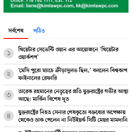
সর্বশেষ
পঠিত
থিয়েটার সেভেন্টি ওয়ান এর আয়োজনে ‘থিয়েটার
১
ওয়ার্কশপ’
‘মেসি পুরো ম্যাচে ক্রীড়াসুলভ ছিল,’ বললেন বিশ্বকাপ
২
ফাইনালের রেফারি
তারেক রহমানের নেতৃত্বের প্রতি যুক্তরাষ্ট্রের গভীর আস্থা
৩
আছে: মার্কিন বিশেষ দূত
যুক্তরাষ্ট্রের নিহত সেনার শেষকৃত্যে বক্তব্যের অপেক্ষায়
৪
থেকেও ডাক পেলেন না নিউইয়র্ক সিটি মেয়র মামদানি