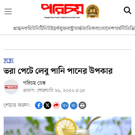
প্রচ্ছদ
কমিউনিটি
নিউইয়র্ক
যুক্তরাষ্ট্র
আর্ন্তজাতিক
বাংলাদেশ
অর্থনীতি
ভি
স্বাস্থ্য
ভরা পেটে লেবু পানি পানের উপকার
পরিচয় ডেস্ক
প্রকাশ: ফেব্রুয়ারি ২৮, ২০২৬ ৫:১৪
শেয়ার করুন:
অ+
অ-