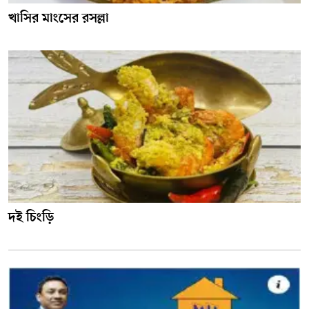
খাসির মাংসের রসল্লা
দই চিংড়ি