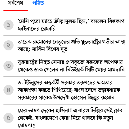
সর্বশেষ
পঠিত
‘মেসি পুরো ম্যাচে ক্রীড়াসুলভ ছিল,’ বললেন বিশ্বকাপ
১
ফাইনালের রেফারি
তারেক রহমানের নেতৃত্বের প্রতি যুক্তরাষ্ট্রের গভীর আস্থা
২
আছে: মার্কিন বিশেষ দূত
যুক্তরাষ্ট্রের নিহত সেনার শেষকৃত্যে বক্তব্যের অপেক্ষায়
৩
থেকেও ডাক পেলেন না নিউইয়র্ক সিটি মেয়র মামদানি
ড. ইউনূসের অন্তর্বর্তী সরকার তরুণদের ক্ষমতার
৪
আকাঙ্ক্ষা করতে শিখিয়েছে-বাংলাদেশে তত্ত্বাবধায়ক
সরকারের সাবেক উপদেষ্টা হোসেন জিল্লুর রহমান
ফের ভাষণ দেবেন হাসিনা! এ বারও দিল্লির সেই ক্লাব
৫
থেকেই, বাংলাদেশে ফেরা নিয়ে থাকবে কি নতুন
ঘোষণা?