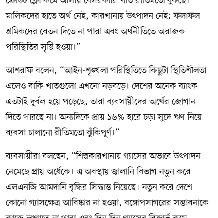
ক্রেডিট ফ্লো কমে আসায় বেসরকারি খাত রীতিমতো ধুকছে।
মালিকদের হাতে অর্থ নেই, কারখানায় উৎপাদন নেই; ফলাফল
শ্রমিকদের বেতন দিতে না পারা এবং অর্থনীতিতে অরাজক
পরিস্থিতির সৃষ্টি হওয়া।”
আশরাফ বলেন, “আইন-শৃঙ্খলা পরিস্থিতিতে কিছুটা স্থিতিশীলতা
এলেও বাকি খাতগুলো এখনো নড়বড়ে। দেশের অনেক ব্যাংক
এতটাই দুর্বল হয়ে পড়েছে, তারা ব্যবসায়ীদের অর্থের জোগান
দিতে পারছে না। অন্যদিকে প্রায় ১৬% হারে চড়া সুদে ঋণ নিয়ে
ব্যবসা চালানো রীতিমতো ঝুঁকিপূর্ণ।”
ব্যবসায়ীরা বলছেন, “শিল্পকারখানায় গ্যাসের অভাবে উৎপাদন
নেমেছে প্রায় অর্ধেকে। এ অবস্থায় জ্বালানি বিভাগ নতুন করে
এলএনজি আমদানি বৃদ্ধির সিদ্ধান্ত নিয়েছে। নতুন করে দেশে
কোনো গ্যাসক্ষেত্র আবিষ্কার না হওয়া, বঙ্গোপসাগরের সম্ভাবনাকে