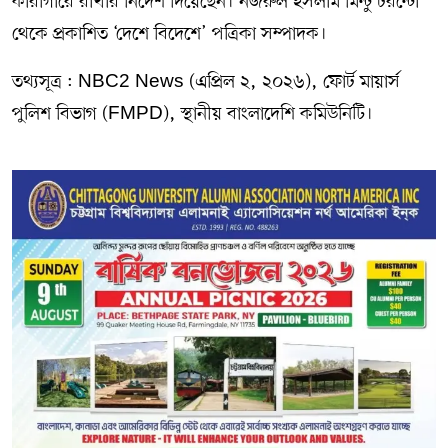
কারাগারে রাখার নির্দেশ দিয়েছেন। নজরুল ইসলাম মিন্টু টরন্টো
থেকে প্রকাশিত ‘দেশে বিদেশে’ পত্রিকা সম্পাদক।
তথ্যসূত্র : NBC2 News (এপ্রিল ২, ২০২৬), ফোর্ট মায়ার্স
পুলিশ বিভাগ (FMPD), স্থানীয় বাংলাদেশি কমিউনিটি।