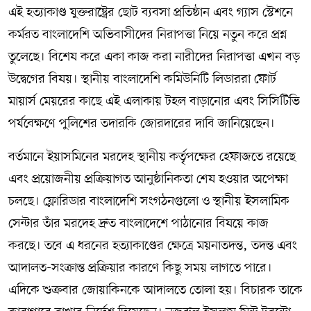
এই হত্যাকাণ্ড যুক্তরাষ্ট্রের ছোট ব্যবসা প্রতিষ্ঠান এবং গ্যাস স্টেশনে
কর্মরত বাংলাদেশি অভিবাসীদের নিরাপত্তা নিয়ে নতুন করে প্রশ্ন
তুলেছে। বিশেষ করে একা কাজ করা নারীদের নিরাপত্তা এখন বড়
উদ্বেগের বিষয়। স্থানীয় বাংলাদেশি কমিউনিটি লিডাররা ফোর্ট
মায়ার্স মেয়রের কাছে এই এলাকায় টহল বাড়ানোর এবং সিসিটিভি
পর্যবেক্ষণে পুলিশের তদারকি জোরদারের দাবি জানিয়েছেন।
বর্তমানে ইয়াসমিনের মরদেহ স্থানীয় কর্তৃপক্ষের হেফাজতে রয়েছে
এবং প্রয়োজনীয় প্রক্রিয়াগত আনুষ্ঠানিকতা শেষ হওয়ার অপেক্ষা
চলছে। ফ্লোরিডার বাংলাদেশি সংগঠনগুলো ও স্থানীয় ইসলামিক
সেন্টার তাঁর মরদেহ দ্রুত বাংলাদেশে পাঠানোর বিষয়ে কাজ
করছে। তবে এ ধরনের হত্যাকাণ্ডের ক্ষেত্রে ময়নাতদন্ত, তদন্ত এবং
আদালত-সংক্রান্ত প্রক্রিয়ার কারণে কিছু সময় লাগতে পারে।
এদিকে শুক্রবার জোয়াকিনকে আদালতে তোলা হয়। বিচারক তাকে