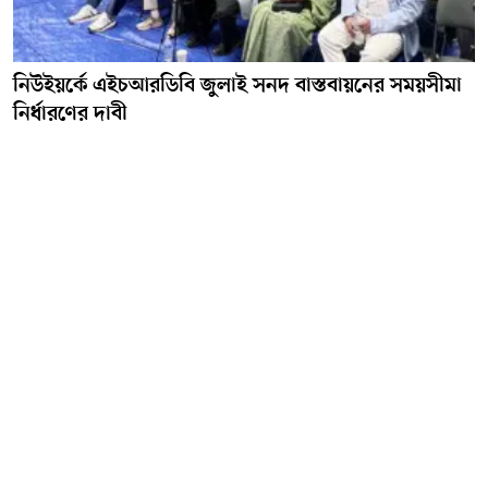
নিউইয়র্কে এইচআরডিবি জুলাই সনদ বাস্তবায়নের সময়সীমা
নির্ধারণের দাবী