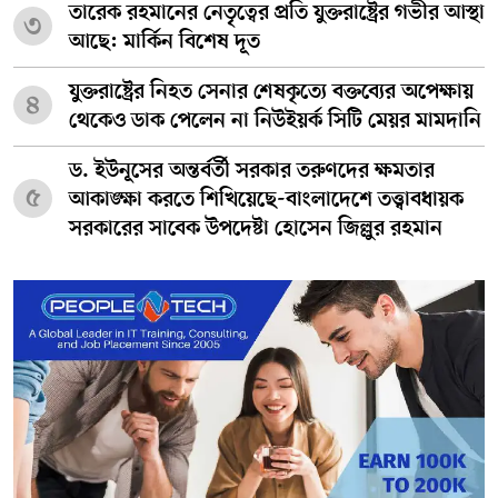
তারেক রহমানের নেতৃত্বের প্রতি যুক্তরাষ্ট্রের গভীর আস্থা
৩
আছে: মার্কিন বিশেষ দূত
যুক্তরাষ্ট্রের নিহত সেনার শেষকৃত্যে বক্তব্যের অপেক্ষায়
৪
থেকেও ডাক পেলেন না নিউইয়র্ক সিটি মেয়র মামদানি
ড. ইউনূসের অন্তর্বর্তী সরকার তরুণদের ক্ষমতার
৫
আকাঙ্ক্ষা করতে শিখিয়েছে-বাংলাদেশে তত্ত্বাবধায়ক
সরকারের সাবেক উপদেষ্টা হোসেন জিল্লুর রহমান