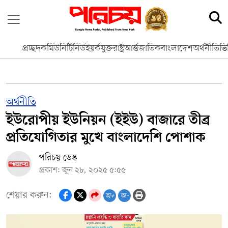
প্রচ্ছদ
কমিউনিটি
নিউইয়র্ক
যুক্তরাষ্ট্র
আর্ন্তজাতিক
বাংলাদেশ
অর্থনীতি
ভি
অর্থনীতি
ইউরোপীয় ইউনিয়ন (ইইউ) বাজারে তীব্র
প্রতিযোগিতার মুখে বাংলাদেশি পোশাক
পরিচয় ডেস্ক
প্রকাশ: জুন ২৮, ২০২৫ ৫:৫৫
শেয়ার করুন:
অ+
অ-