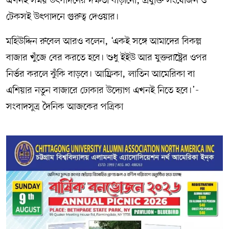
এখনই সময় উৎপাদনের দক্ষতা বাড়ানো, প্রযুক্তি সংযোজন ও
টেকসই উৎপাদনে গুরুত্ব দেওয়ার।
মহিউদ্দিন রুবেল আরও বলেন, ‘একই সঙ্গে আমাদের বিকল্প
বাজার খুঁজে বের করতে হবে। শুধু ইইউ আর যুক্তরাষ্ট্রের ওপর
নির্ভর করলে ঝুঁকি বাড়বে। আফ্রিকা, লাতিন আমেরিকা বা
এশিয়ার নতুন বাজারে ঢোকার উদ্যোগ এখনই নিতে হবে।’-
সংবাদসুত্র দৈনিক আজকের পত্রিকা