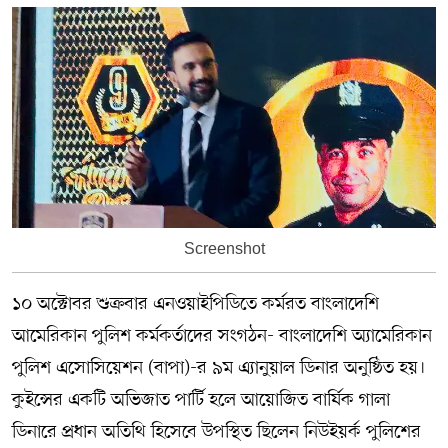
Screenshot
১০ অক্টোবর শুক্রবার এনওয়াইপিডিতে কর্মরত বাংলাদেশি
আমেরিকান পুলিশ কর্মকর্তাদের সংগঠন- বাংলাদেশি অ্যামেরিকান
পুলিশ এসোসিয়েশন (বাপা)-র ৯ম এ্যানুয়াল ডিনার অনুষ্ঠিত হয়।
কুইন্সের একটি অভিজাত পার্টি হলে আয়োজিত বার্ষিক গালা
ডিনারে প্রধান অতিথি হিসেবে উপস্থিত ছিলেন নিউইয়র্ক পুলিশের