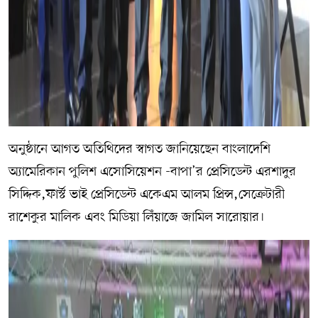
অনুষ্ঠানে আগত অতিথিদের স্বাগত জানিয়েছেন বাংলাদেশি
অ্যামেরিকান পুলিশ এসোসিয়েশন -বাপা’র প্রেসিডেন্ট এরশাদুর
সিদ্দিক,ফার্স্ট ভাই প্রেসিডেন্ট একেএম আলম প্রিন্স,সেক্রেটারী
রাশেকুর মালিক এবং মিডিয়া লিঁয়াজে জামিল সারোয়ার।