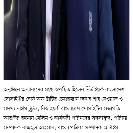
অনুষ্ঠানে অন্যান্যদের মধ্যে উপস্থিত ছিলেন নিউ ইয়র্ক বাংলাদেশ
সোসাইটির বোর্ড অফ ট্রাষ্টির চেয়ারম্যান জনাব শাহ নেওয়াজ ও
সদস্য নাঈম টুটুল, নিউ ইয়র্ক বাংলাদেশ সোসাইটির সভাপতি
আতাউর রহমান মেলিম ও কার্যকরী পরিষদের সদস্যবৃন্দ, পরিচয়
সম্পাদক নাজমুল আহসান, বাংলা পত্রিকা সম্পাদক ও টাইম