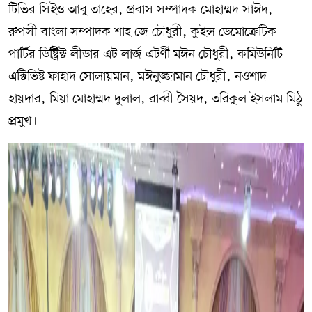
টিভির সিইও আবু তাহের, প্রবাস সম্পাদক মোহাম্মদ সাঈদ,
রুপসী বাংলা সম্পাদক শাহ জে চৌধুরী, কুইন্স ডেমােক্রেটিক
পার্টির ডিষ্ট্রিক্ট লীডার এট লার্জ এটর্ণী মঈন চৌধুরী, কমিউনিটি
এক্টিভিষ্ট ফাহাদ সোলায়মান, মঈনুজ্জামান চৌধুরী, নওশাদ
হায়দার, মিয়া মোহাম্মদ দুলাল, রাব্বী সৈয়দ, তরিকুল ইসলাম মিঠু
প্রমুখ।