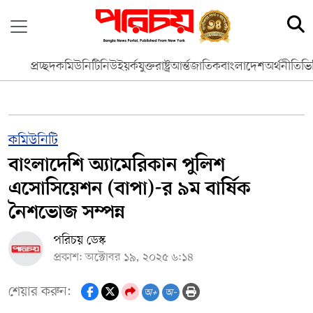
প্রচ্ছদ
কমিউনিটি
নিউইয়র্ক
যুক্তরাষ্ট্র
আর্ন্তজাতিক
বাংলাদেশ
অর্থনীতি
ভি
কমিউনিটি
বাংলাদেশি অ্যামেরিকান পুলিশ
এসোসিয়েশন (বাপা)-র ৯ম বার্ষিক
নৈশভোজ সম্পন্ন
পরিচয় ডেস্ক
প্রকাশ: অক্টোবর ১৯, ২০২৫ ৬:১৪
শেয়ার করুন:
অ+
অ-