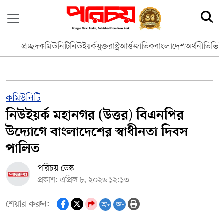
প্রচ্ছদ
কমিউনিটি
নিউইয়র্ক
যুক্তরাষ্ট্র
আর্ন্তজাতিক
বাংলাদেশ
অর্থনীতি
ভি
কমিউনিটি
নিউইয়র্ক মহানগর (উত্তর) বিএনপির
উদ্যোগে বাংলাদেশের স্বাধীনতা দিবস
পালিত
পরিচয় ডেস্ক
প্রকাশ: এপ্রিল ৮, ২০২৬ ১২:১৩
শেয়ার করুন:
অ+
অ-