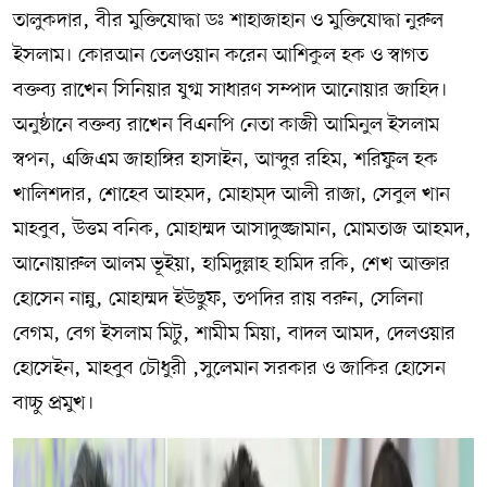
তালুকদার, বীর মুক্তিযোদ্ধা ডঃ শাহাজাহান ও মুক্তিযোদ্ধা নুরুল
ইসলাম। কোরআন তেলওয়ান করেন আশিকুল হক ও স্বাগত
বক্তব্য রাখেন সিনিয়ার যুগ্ম সাধারণ সম্পাদ আনোয়ার জাহিদ।
অনুষ্ঠানে বক্তব্য রাখেন বিএনপি নেতা কাজী আমিনুল ইসলাম
স্বপন, এজিএম জাহাঙ্গির হাসাইন, আব্দুর রহিম, শরিফুল হক
খালিশদার, শোহেব আহমদ, মোহাম্দ আলী রাজা, সেবুল খান
মাহবুব, উত্তম বনিক, মোহাম্মদ আসাদুজ্জামান, মোমতাজ আহমদ,
আনোয়ারুল আলম ভূইয়া, হামিদুল্লাহ হামিদ রকি, শেখ আক্তার
হোসেন নান্নু, মোহাম্মদ ইউছুফ, তপদির রায় বরুন, সেলিনা
বেগম, বেগ ইসলাম মিটু, শামীম মিয়া, বাদল আমদ, দেলওয়ার
হোসেইন, মাহবুব চৌধুরী ,সুলেমান সরকার ও জাকির হোসেন
বাচ্চু প্রমুখ।