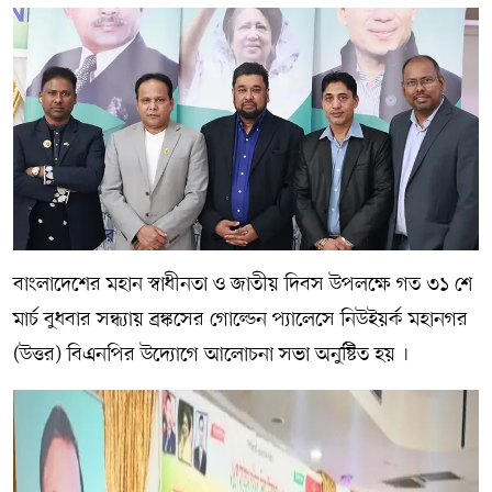
বাংলাদেশের মহান স্বাধীনতা ও জাতীয় দিবস উপলক্ষে গত ৩১ শে
মার্চ বুধবার সন্ধ্যায় ব্রঙ্কসের গোল্ডেন প্যালেসে নিউইয়র্ক মহানগর
(উত্তর) বিএনপির উদ্যোগে আলোচনা সভা অনুষ্টিত হয় ।