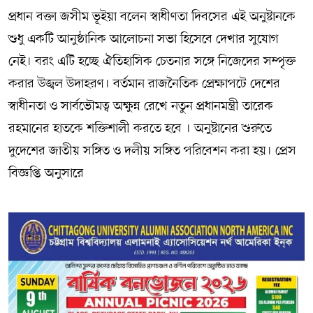
প্রধান বক্তা জসীম ভূইয়া বলেন স্বাধীণতা দিবসের এই অনুষ্টানকে
শুধু একটি আনুষ্ঠানিক আলোচনা সভা হিসেবে দেখার সুযোগ
নেই। বরং এটি হচ্ছে ঐতিহাসিক চেতনার সঙ্গে নিজেদের সম্পৃক্ত
করার উজ্বল উদাহরণ। বর্তমান রাজনৈতিক প্রেক্ষাপটে দেশের
স্বাধীনতা ও সার্বভৌমত্ব অক্ষুন্ন রেখে নতুন প্রধানমন্ত্রী তারেক
রহমানের হাতকে শক্তিশালী করতে হবে । অনুষ্টানের শুরুতে
দুদেশের জাতীয় সঙ্গিত ও দলীয় সঙ্গিত পরিবেশন করা হয়। প্রেস
বিজ্ঞপ্তি অনুসারে