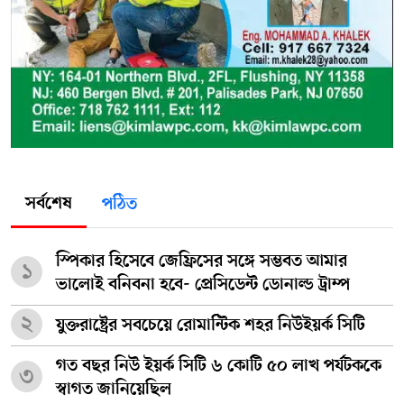
সর্বশেষ
পঠিত
স্পিকার হিসেবে জেফ্রিসের সঙ্গে সম্ভবত আমার
১
ভালোই বনিবনা হবে- প্রেসিডেন্ট ডোনাল্ড ট্রাম্প
২
যুক্তরাষ্ট্রের সবচেয়ে রোমান্টিক শহর নিউইয়র্ক সিটি
গত বছর নিউ ইয়র্ক সিটি ৬ কোটি ৫০ লাখ পর্যটককে
৩
স্বাগত জানিয়েছিল