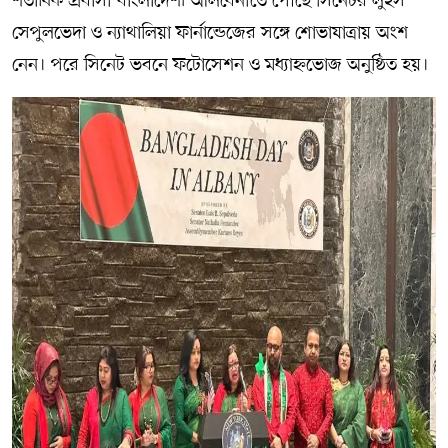
শতাধিক প্রবাসী বাংলাদেশী আলবেনীতে পৌঁছে সিনেটর লুইস
সেপুলভেদা ও ন্যাথালিয়া ফার্নান্ডেজের সঙ্গে শোভাযাত্রায় অংশ
নেন। পরে সিনেট ভবনে ফটোসেশন ও মধ্যাহ্নভোজ অনুষ্ঠিত হয়।