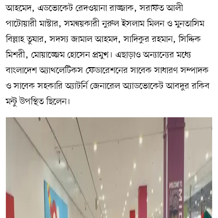
আহমেদ, এডভোকেট রেদওয়ানা রাজ্জাক, সরাফত আলী
পাটোয়ারী মাস্টার, সমন্বয়কারী নুরুল ইসলাম মিলন ও মুনতাসিম
বিল্লাহ তুষার, সদস্য জামাল আহমদ, সাদিকুর রহমান, সিদ্দিক
মিশরী, মোয়াজ্জেম হোসেন প্রমুখ। এছাড়াও অন্যান্যের মধ্যে
বাংলাদেশ অ্যাথলেটিকস ফেডারেশনের সাবেক সাধারণ সম্পাদক
ও সাবেক সহকারি অ্যাটর্নি জেনারেল অ্যাডভোকেট আবদুর রকিব
মন্টু উপস্থিত ছিলেন।