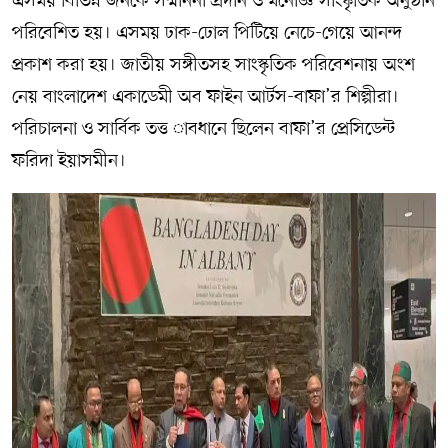
এসময় বিভিন্ন জনকে সম্মাননা প্রদান ও মনোজ্ঞ সাংস্কৃতিক অনুষ্ঠান
পরিবেশিত হয়। এসময় ঢাক-ঢোল পিটিয়ে নেচে-গেয়ে আনন্দ
প্রকাশ করা হয়। জাতীয় সঙ্গীতসহ সাংস্কৃতিক পরিবেশনায় অংশ
নেয় বাংলাদেশ একাডেমী অব ফাইন আর্টস-বাফা’র শিল্পীরা।
পরিচালনা ও সার্বিক তত্ত¡াবধানে ছিলেন বাফা’র প্রেসিডেন্ট
ফরিদা ইয়াসমীন।