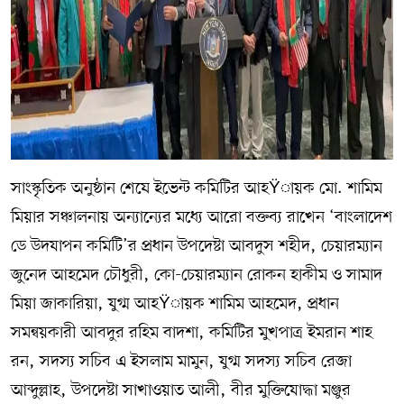
সাংস্কৃতিক অনুষ্ঠান শেষে ইভেন্ট কমিটির আহŸায়ক মো. শামিম
মিয়ার সঞ্চালনায় অন্যান্যের মধ্যে আরো বক্তব্য রাখেন ‘বাংলাদেশ
ডে উদযাপন কমিটি’র প্রধান উপদেষ্টা আবদুস শহীদ, চেয়ারম্যান
জুনেদ আহমেদ চৌধুরী, কো-চেয়ারম্যান রোকন হাকীম ও সামাদ
মিয়া জাকারিয়া, যুগ্ম আহŸায়ক শামিম আহমেদ, প্রধান
সমন্বয়কারী আবদুর রহিম বাদশা, কমিটির মুখপাত্র ইমরান শাহ
রন, সদস্য সচিব এ ইসলাম মামুন, যুগ্ম সদস্য সচিব রেজা
আব্দুল্লাহ, উপদেষ্টা সাখাওয়াত আলী, বীর মুক্তিযোদ্ধা মঞ্জুর