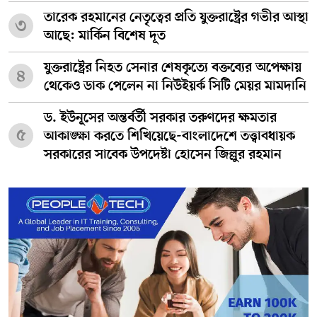
তারেক রহমানের নেতৃত্বের প্রতি যুক্তরাষ্ট্রের গভীর আস্থা
৩
আছে: মার্কিন বিশেষ দূত
যুক্তরাষ্ট্রের নিহত সেনার শেষকৃত্যে বক্তব্যের অপেক্ষায়
৪
থেকেও ডাক পেলেন না নিউইয়র্ক সিটি মেয়র মামদানি
ড. ইউনূসের অন্তর্বর্তী সরকার তরুণদের ক্ষমতার
৫
আকাঙ্ক্ষা করতে শিখিয়েছে-বাংলাদেশে তত্ত্বাবধায়ক
সরকারের সাবেক উপদেষ্টা হোসেন জিল্লুর রহমান