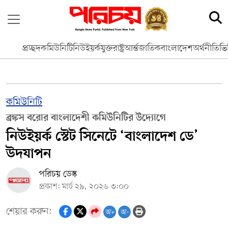
প্রচ্ছদ
কমিউনিটি
নিউইয়র্ক
যুক্তরাষ্ট্র
আর্ন্তজাতিক
বাংলাদেশ
অর্থনীতি
ভি
কমিউনিটি
ব্রঙ্কস বরোর বাংলাদেশী কমিউনিটির উদ্যোগে
নিউইয়র্ক স্টেট সিনেটে ‘বাংলাদেশ ডে’
উদযাপন
পরিচয় ডেস্ক
প্রকাশ: মার্চ ২৯, ২০২৬ ৩:০০
শেয়ার করুন:
অ+
অ-