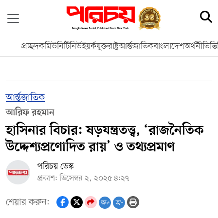
প্রচ্ছদ
কমিউনিটি
নিউইয়র্ক
যুক্তরাষ্ট্র
আর্ন্তজাতিক
বাংলাদেশ
অর্থনীতি
ভি
আর্ন্তজাতিক
আরিফ রহমান
হাসিনার বিচার: ষড়যন্ত্রতত্ত্ব, ‘রাজনৈতিক
উদ্দেশ্যপ্রণোদিত রায়’ ও তথ্যপ্রমাণ
পরিচয় ডেস্ক
প্রকাশ: ডিসেম্বর ২, ২০২৫ ৪:২৭
শেয়ার করুন:
অ+
অ-