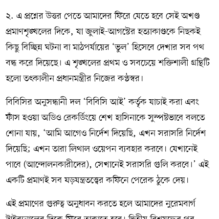
২. এ প্রশ্নের উত্তর পেতে আমাদের ফিরে যেতে হবে সেই অখণ্ড
প্রমাণশৃঙ্খলের দিকে, যা জুলাই-আগস্টের হত্যাকাণ্ডকে নিছকই
কিছু বিচ্ছিন্ন ঘটনা বা মাঠপর্যায়ের ‘ভুল’ হিসেবে দেখার সব পথ
বন্ধ করে দিয়েছে। এ শৃঙ্খলের প্রথম ও সবচেয়ে শক্তিশালী গ্রন্থিটি
হলো তৎকালীন প্রধানমন্ত্রীর নিজের কণ্ঠস্বর।
বিবিসির অনুসন্ধানী দল ‘বিবিসি আই’ কর্তৃক যাচাই করা এবং
ফাঁস হওয়া অডিও রেকর্ডিংয়ে শেখ হাসিনাকে সুস্পষ্টভাবে বলতে
শোনা যায়, ‘আমি আগেও নির্দেশ দিয়েছি, এখন সরাসরি নির্দেশ
দিয়েছি; এখন তারা লিথাল ওয়েপন ব্যবহার করবে। যেখানেই
পাবে (আন্দোলনকারীদের), সেখানেই সরাসরি গুলি করবে।’ এই
একটি প্রমাণই সব ষড়যন্ত্রতত্ত্বের কফিনে পেরেক ঠুকে দেয়।
এই প্রমাণের গুরুত্ব অনুধাবন করতে হলে আমাদের নুরেমবার্গ