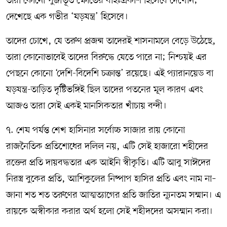
তারা কোনো পুঞ্জীভূত ক্ষোভের বহিঃপ্রকাশ হিসেবে দেখেনি;
দেখেছে এক গভীর ‘ষড়যন্ত্র’ হিসেবে।
তাদের চোখে, যে তরুণ প্রজন্ম তাদেরই শাসনামলে বেড়ে উঠেছে,
তারা কোনোভাবেই তাদের বিরুদ্ধে যেতে পারে না; নিশ্চয়ই এর
পেছনে কোনো ‘দেশি-বিদেশি চক্রান্ত’ রয়েছে। এই প্যারানয়েড বা
ষড়যন্ত্র-তাড়িত দৃষ্টিভঙ্গিই ছিল তাদের পতনের মূল কারণ এবং
আজও তারা সেই একই মানসিকতার খাঁচায় বন্দী।
৭. শেষ পর্যন্ত শেখ হাসিনার সর্বোচ্চ সাজার রায় কোনো
রাজনৈতিক প্রতিশোধের দলিল নয়, এটি সেই হাজারো শহীদের
রক্তের প্রতি দায়বদ্ধতার এক আইনি স্বীকৃতি। এটি আবু সাঈদের
নিরস্ত্র বুকের প্রতি, আশিকুলের নিষ্পাপ হাসির প্রতি এবং নাম না–
জানা শত শত তরুণের আত্মত্যাগের প্রতি জাতির ন্যূনতম সম্মান। এ
রায়কে অস্বীকার করার অর্থ হলো সেই শহীদদের অসম্মান করা।