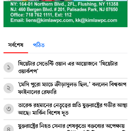
সর্বশেষ
পঠিত
থিয়েটার সেভেন্টি ওয়ান এর আয়োজনে ‘থিয়েটার
১
ওয়ার্কশপ’
‘মেসি পুরো ম্যাচে ক্রীড়াসুলভ ছিল,’ বললেন বিশ্বকাপ
২
ফাইনালের রেফারি
তারেক রহমানের নেতৃত্বের প্রতি যুক্তরাষ্ট্রের গভীর আস্থা
৩
আছে: মার্কিন বিশেষ দূত
যুক্তরাষ্ট্রের নিহত সেনার শেষকৃত্যে বক্তব্যের অপেক্ষায়
৪