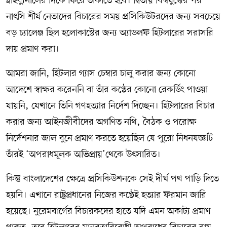
ট্রাইব্যুনালের দিকে ফিরে তাকাতে হবে। দ্বিতীয় বিশ্বযুদ্ধের পর
নাৎসি শীর্ষ নেতাদের বিচারের সময় প্রসিকিউটরদের জন্য সবচেয়ে
বড় চ্যালেঞ্জ ছিল হলোকাস্টের জন্য অ্যাডলফ হিটলারের সরাসরি
দায় প্রমাণ করা।
আমরা জানি, হিটলার গ্যাস চেম্বার চালু করার জন্য কোনো
আদেশে স্বাক্ষর করেননি বা তাঁর কণ্ঠের কোনো রেকর্ডিং পাওয়া
যায়নি, যেখানে তিনি গণহত্যার নির্দেশ দিচ্ছেন। হিটলারের বিচার
করার জন্য আইনজীবীদের অগণিত নথি, বৈঠক ও পরোক্ষ
নির্দেশনার জাল বুনে প্রমাণ করতে হয়েছিল যে পুরো নিধনযজ্ঞটি
তাঁরই ‘অপরাধমূলক অভিপ্রায়’থেকে উৎসারিত।
কিন্তু বাংলাদেশের ক্ষেত্রে প্রসিকিউশনকে সেই দীর্ঘ পথ পাড়ি দিতে
হয়নি। এখানে রাষ্ট্রপ্রধানের নিজের কণ্ঠেই হত্যার ফরমান জারি
হয়েছে। নুরেমবার্গের বিচারকদের হাতে যদি এমন অকাট্য প্রমাণ