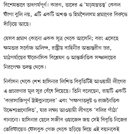
বিশেষভাবে তাৎপর্যপূর্ণ। কারণ, তাদের এ ‘ষড়যন্ত্রতত্ত্ব’ কেবল
ফাঁপা বুলি নয়, এটি একটি অখণ্ড ও হিমশৈলসম প্রমাণের বিরুদ্ধে
দাঁড়িয়ে আছে।
যেসব প্রমাণ কোনো একক সূত্র থেকে আসেনি; বরং এসেছে
ক্ষমতার সর্বোচ্চ অলিন্দ, রাষ্ট্রীয় বাহিনীর অভ্যন্তরীণ স্তর,
মাঠপর্যায়ের ফরেনসিক বিশ্লেষণ ও আন্তর্জাতিক সম্প্রদায়ের
নিরপেক্ষ তদন্ত থেকে।
নির্বাসন থেকে শেখ হাসিনার লিখিত বিবৃতিটিই আওয়ামী লীগের
এ প্রচারণার মূল সুর বেঁধে দিয়েছে। তিনি বলেছেন, রায়টি একটি
‘কারসাজিপূর্ণ ট্রাইব্যুনালের’ এবং ‘পক্ষপাতদুষ্ট ও রাজনৈতিক
উদ্দেশ্যপ্রণোদিত’, যার লক্ষ্য আওয়ামী লীগকে ‘বলির পাঁঠা’
বানানো। হাসিনার ছেলে সজীব ওয়াজেদ জয় সেই বিবৃতি নিজের
ভেরিফায়েড ফেসবুক পেজ থেকে ছড়িয়ে দিয়ে এই বয়ানকেই