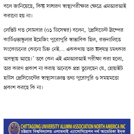
বলে জানিয়েছে, কিন্তু সাধারণ স্বাস্থ্যপরীক্ষার ক্ষেত্রে এমআরআই
করানো হয় না।
লেভিট গত সোমবার (০১ ডিসেম্বর) বলেন, ‘প্রেসিডেন্ট ট্রাম্পের
কার্ডিওভাস্কুলার ইমেজিং পুরোপুরি স্বাভাবিক ছিল, রক্তনালিতে
সংকোচনের কোনো চিহ্ন নেই… এককথায় তার হৃদ্‌যন্ত্র চমৎকার
অবস্থায় আছে।’ তবে কেন এই এমআরআই পরীক্ষা করা হলো,
তার কারণ প্রকাশ না করায় অনেকে প্রশ্ন তুলেছেন যে, হোয়াইট
হাউস প্রেসিডেন্টের স্বাস্থ্যসংক্রান্ত তথ্য পুরোপুরি ও সময়মতো
প্রকাশ করছে কি না।