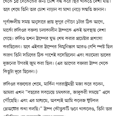
থেকে ১৫ সেকেন্ডের জন্য চোখ বন্ধ করে স্থির থাকতে দেখা যায়।
তবে শেষে তিনি তার চোখ নাড়ান বা মাথা নেড়ে সম্মতি জানান।
পূর্বাঞ্চলীয় সময় অনুসারে প্রায় দুপুর পৌনে ১টার ঠিক আগে,
মার্কো রুবিওর বক্তব্য চলাকালীন ট্রাম্পকে একই অবস্থায় দেখা
গেছে। রুবিও তখন ট্রাম্পের যুদ্ধ শেষ করার প্রচেষ্টার প্রশংসা
করছিলেন। তবে এইবার ট্রাম্পের ঝিমুনিভাব আরও বেশি স্পষ্ট ছিল
কারণ তিনি সচিবের ঠিক পাশেই বসেছিলেন এবং ক্যামেরা তাদের
দুজনের উপরই জুম করা ছিল। (এর আগের বক্তারা ট্রাম্প থেকে
কিছুটা দূরে ছিলেন।)
রুবিওর বক্তব্যের শেষে, মার্কিন পররাষ্ট্রমন্ত্রী মজা করে বলেন,
আমরা এখন “বছরের সবচেয়ে চমৎকার, জাদুকরী সময়ে” এসে
পৌঁছেছি। এবং এর মাধ্যমে, অবশ্যই আমি কলেজ ফুটবল
প্লেঅফের কথা বলছি।” ট্রাম্প কৌতুকটি শুনে থাকলেও, তিনি তার