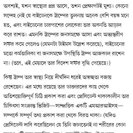
অবশ্যই, যখন স্বাস্থ্যের প্রশ্ন আসে, তখন প্রেক্ষাপটই মুখ্য। কোনো
সন্দেহ নেই যে বাইডেনকে ট্রাম্পের তুলনায় অনেক বেশি বয়স্ক মনে
হত, এবং বাইডেনের চারপাশের লোকেরা তার অবনতি আড়াল
করে রাখত। এমনকি ট্রাম্পের জনসমক্ষে আসা এবং অভ্যন্তরীণ
সফর কমে গেলেও (যেমনটা টাইমস উল্লেখ করেছে), বাইডেনের
মতো কর্মতালিকা বা জনসমক্ষে উপস্থিতি ট্রাম্প আজকাল রাখেন
না। (তবে, এই মেয়াদে তার বিদেশ সফর বৃদ্ধি পেয়েছে।)
কিন্তু ট্রাম্প তার স্বাস্থ্য নিয়ে দীর্ঘদিন ধরেই অস্বচ্ছতা বজায়
রেখেছেন। এর মধ্যে রয়েছে তার ডাক্তারদের কাছ থেকে
অতিশয়োক্তিপূর্ণ চিঠি প্রকাশ করা এবং প্রেসিডেন্ট থাকাকালীন তার
চিকিৎসা সংক্রান্ত ভিজিট—সাম্প্রতিক একটি এমআরআইসহ—
সম্পর্কে সম্পূর্ণ তথ্য প্রকাশ করা থেকে বিরত থাকা। (যদিও
প্রেসিডেন্ট দাবি করেছিলেন যে তিনি জানতেনই না শরীরের কোন