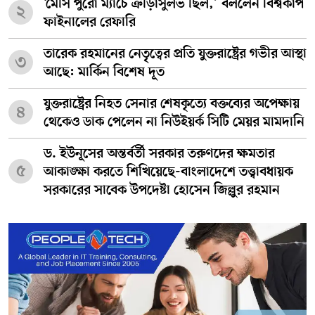
‘মেসি পুরো ম্যাচে ক্রীড়াসুলভ ছিল,’ বললেন বিশ্বকাপ
২
ফাইনালের রেফারি
তারেক রহমানের নেতৃত্বের প্রতি যুক্তরাষ্ট্রের গভীর আস্থা
৩
আছে: মার্কিন বিশেষ দূত
যুক্তরাষ্ট্রের নিহত সেনার শেষকৃত্যে বক্তব্যের অপেক্ষায়
৪
থেকেও ডাক পেলেন না নিউইয়র্ক সিটি মেয়র মামদানি
ড. ইউনূসের অন্তর্বর্তী সরকার তরুণদের ক্ষমতার
৫
আকাঙ্ক্ষা করতে শিখিয়েছে-বাংলাদেশে তত্ত্বাবধায়ক
সরকারের সাবেক উপদেষ্টা হোসেন জিল্লুর রহমান