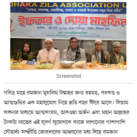
Screenshot
পবিত্র মাহে রমজান মুসলিম উম্মাহর জন্য রহমত, বরকত ও
আত্মশুদ্ধির এক মহাসুযোগ নিয়ে প্রতি বছর ফিরে আসে। সিয়াম
সাধনার মাধ্যমে আত্মসংযম, তাকওয়া অর্জন এবং মহান আল্লাহর
নৈকট্য লাভের এই সুবর্ণ সুযোগকে কাজে লাগানোর পাশাপাশি
সৌহার্দ্য-সম্প্রীতি জোরদারের আহ্বানের মধ্য দিয়ে রমজান