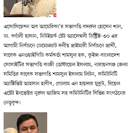
এসোসিয়েশন অব আমেরিকা’র সভাপতি বদরুল হোসেন খান,
ডা. বর্ণালী হাসান, নিউইয়র্ক ষ্টেট অ্যাসেম্বলী ডিষ্ট্রিক্ট-৩০ এর
আগামী নির্বাচনে ডেমোক্র্যাট দলীয় প্রাইমারী নির্বাচনে প্রার্থী,
সাবেক এনওয়াইপিডি কর্মকর্তা শামসুল হক, কুইন্স-বাংলাদেশ
সোসাইটির সভাপতি কাজী তোফায়েল ইসলাম, নারায়নগঞ্জ জেলা
সমিতির সাবেক সভাপতি শামসুল ইসলাম লিটন, কমিউনিটি
অ্যাক্টিভিষ্ট আহসান হাবীব, গোলাম এন হায়দার মুকুট, রিয়েল
এষ্টেট ইনভেস্টর নূরুল আজিম সহ কমিউনিটির বিভিন্ন সংগঠনের
নেতৃবৃন্দ।