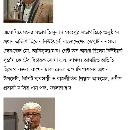
এসোসিয়েশনের সভাপতি দুলাল বেহেদুর সভাপতিত্বে অনুষ্ঠানে
প্রধান অতিথি ছিলেন নিউইয়র্কে বাংলাদেশের ডেপুটি কনসাল
জেনারেল মো. আনিসুজ্জামান। গেস্ট অব অনার ছিলেন নিউইয়র্ক
সুপ্রীম কোর্টের বিচারক সোমা এস. সাঈদ। আমন্ত্রিত অতিতি
হিসেবে বক্তব্য রাখেন ঢাকা জেলা এসোসিয়েশনের প্রধান
উপদেষ্টা, বিশিষ্ট ব্যবসায়ী ও রাজনীতিক গিয়াস আহমেদ, প্রবীণ
প্রবাসী নাসির খান পল, জালালাবাদ