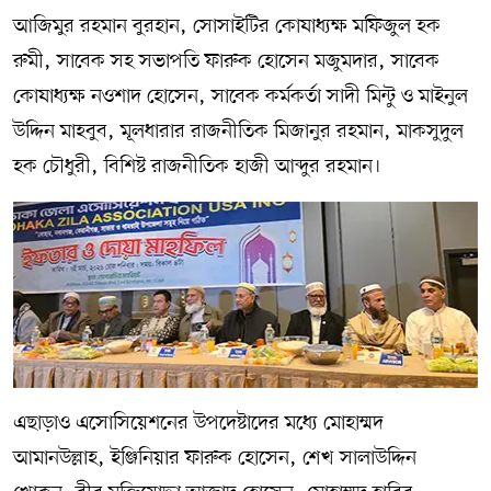
আজিমুর রহমান বুরহান, সোসাইটির কোষাধ্যক্ষ মফিজুল হক
রুমী, সাবেক সহ সভাপতি ফারুক হোসেন মজুমদার, সাবেক
কোষাধ্যক্ষ নওশাদ হোসেন, সাবেক কর্মকর্তা সাদী মিন্টু ও মাইনুল
উদ্দিন মাহবুব, মূলধারার রাজনীতিক মিজানুর রহমান, মাকসুদুল
হক চৌধুরী, বিশিষ্ট রাজনীতিক হাজী আব্দুর রহমান।
এছাড়াও এসোসিয়েশনের উপদেষ্টাদের মধ্যে মোহাম্মদ
আমানউল্লাহ, ইঞ্জিনিয়ার ফারুক হোসেন, শেখ সালাউদ্দিন