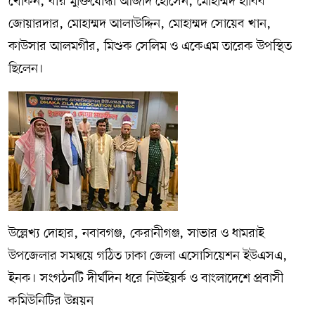
খোকন, বীর মুক্তিযোদ্ধা আজাদ হোসেন, মোহাম্মদ হাবিব
জোয়ারদার, মোহাম্মদ আলাউদ্দিন, মোহাম্মদ সোয়েব খান,
কাউসার আলমগীর, মিশুক সেলিম ও একেএম তারেক উপস্থিত
ছিলেন।
উল্লেখ্য দোহার, নবাবগঞ্জ, কেরানীগঞ্জ, সাভার ও ধামরাই
উপজেলার সমন্বয়ে গঠিত ঢাকা জেলা এসোসিয়েশন ইউএসএ,
ইনক। সংগঠনটি দীর্ঘদিন ধরে নিউইয়র্ক ও বাংলাদেশে প্রবাসী
কমিউনিটির উন্নয়ন