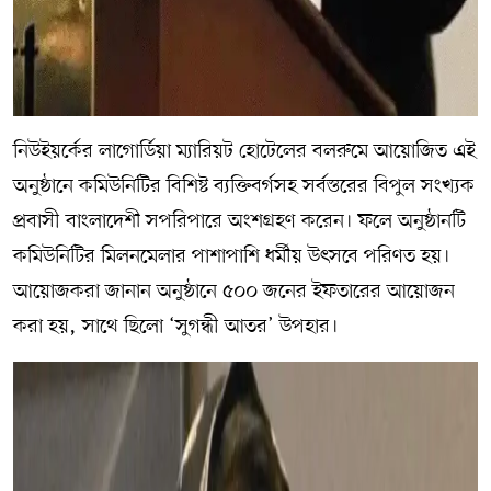
নিউইয়র্কের লাগোর্ডিয়া ম্যারিয়ট হোটেলের বলরুমে আয়োজিত এই
অনুষ্ঠানে কমিউনিটির বিশিষ্ট ব্যক্তিবর্গসহ সর্বস্তরের বিপুল সংখ্যক
প্রবাসী বাংলাদেশী সপরিপারে অংশগ্রহণ করেন। ফলে অনুষ্ঠানটি
কমিউনিটির মিলনমেলার পাশাপাশি ধর্মীয় উৎসবে পরিণত হয়।
আয়োজকরা জানান অনুষ্ঠানে ৫০০ জনের ইফতারের আয়োজন
করা হয়, সাথে ছিলো ‘সুগন্ধী আতর’ উপহার।