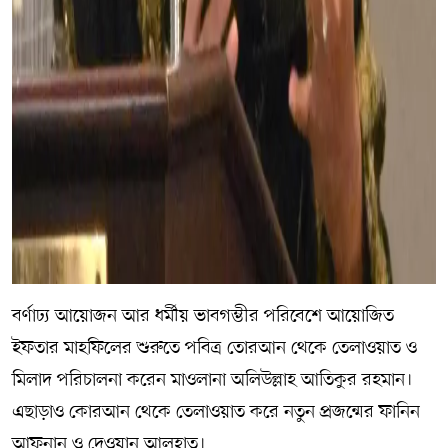
বর্ণাঢ্য আয়োজন আর ধর্মীয় ভাবগম্ভীর পরিবেশে আয়োজিত
ইফতার মাহফিলের শুরুতে পবিত্র তোরআন থেকে তেলাওয়াত ও
মিলাদ পরিচালনা করেন মাওলানা অলিউল্লাহ আতিকুর রহমান।
এছাড়াও কোরআন থেকে তেলাওয়াত করে নতুন প্রজন্মের ফানিন
আফনান ও দেওয়ান আলহাত।