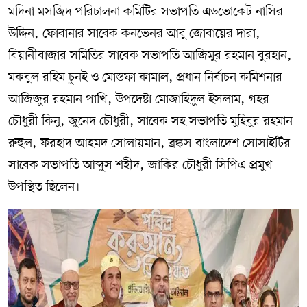
মদিনা মসজিদ পরিচালনা কমিটির সভাপতি এডভোকেট নাসির
উদ্দিন, ফোবানার সাবেক কনভেনর আবু জোবায়ের দারা,
বিয়ানীবাজার সমিতির সাবেক সভাপতি আজিমুর রহমান বুরহান,
মকবুল রহিম চুনই ও মোস্তফা কামাল, প্রধান নির্বাচন কমিশনার
আজিজুর রহমান পাখি, উপদেষ্টা মোজাহিদুল ইসলাম, গহর
চৌধুরী কিনু, জুনেদ চৌধুরী, সাবেক সহ সভাপতি মুহিবুর রহমান
রুহুল, ফরহাদ আহমদ সোলায়মান, ব্রঙ্কস বাংলাদেশ সোসাইটির
সাবেক সভাপতি আব্দুস শহীদ, জাকির চৌধুরী সিপিএ প্রমুখ
উপস্থিত ছিলেন।