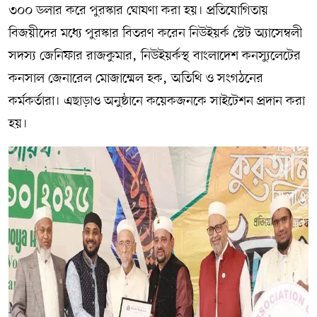
৩০০ ডলার করে পুরস্কার ঘোষণা করা হয়। প্রতিযোগিতায়
বিজয়ীদের মধ্যে পুরস্কার বিতরণ করেন নিউইয়র্ক স্টেট অ্যাসেম্বলী
সদস্য জেনিফার রাজকুমার, নিউইয়র্কস্থ বাংলাদেশ কনস্যুলেটের
কনসাল জেনারেল মোজাম্মেল হক, অতিথি ও সংগঠনের
কর্মকর্তারা। এছাড়াও অনুষ্ঠানে কয়েকজনকে সাইটেশন প্রদান করা
হয়।