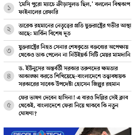
‘মেসি পুরো ম্যাচে ক্রীড়াসুলভ ছিল,’ বললেন বিশ্বকাপ
১
ফাইনালের রেফারি
তারেক রহমানের নেতৃত্বের প্রতি যুক্তরাষ্ট্রের গভীর আস্থা
২
আছে: মার্কিন বিশেষ দূত
যুক্তরাষ্ট্রের নিহত সেনার শেষকৃত্যে বক্তব্যের অপেক্ষায়
৩
থেকেও ডাক পেলেন না নিউইয়র্ক সিটি মেয়র মামদানি
ড. ইউনূসের অন্তর্বর্তী সরকার তরুণদের ক্ষমতার
৪
আকাঙ্ক্ষা করতে শিখিয়েছে-বাংলাদেশে তত্ত্বাবধায়ক
সরকারের সাবেক উপদেষ্টা হোসেন জিল্লুর রহমান
ফের ভাষণ দেবেন হাসিনা! এ বারও দিল্লির সেই ক্লাব
৫
থেকেই, বাংলাদেশে ফেরা নিয়ে থাকবে কি নতুন
ঘোষণা?