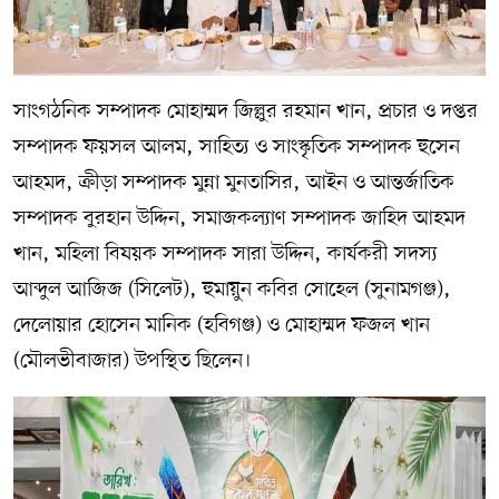
সাংগঠনিক সম্পাদক মোহাম্মদ জিল্লুর রহমান খান, প্রচার ও দপ্তর
সম্পাদক ফয়সল আলম, সাহিত্য ও সাংস্কৃতিক সম্পাদক হুসেন
আহমদ, ক্রীড়া সম্পাদক মুন্না মুনতাসির, আইন ও আন্তর্জাতিক
সম্পাদক বুরহান উদ্দিন, সমাজকল্যাণ সম্পাদক জাহিদ আহমদ
খান, মহিলা বিষয়ক সম্পাদক সারা উদ্দিন, কার্যকরী সদস্য
আব্দুল আজিজ (সিলেট), হুমায়ুন কবির সোহেল (সুনামগঞ্জ),
দেলোয়ার হোসেন মানিক (হবিগঞ্জ) ও মোহাম্মদ ফজল খান
(মৌলভীবাজার) উপস্থিত ছিলেন।