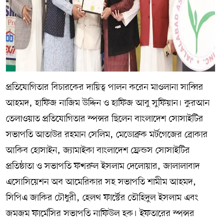
প্রতিযোগিতার বিচারকের দায়িত্ব পালন করেন মাওলানা সাব্বির
আহমদ, হাফিজ নাজিম উদ্দিন ও হাফিজ আবু সুফিয়ান। কুরআন
তেলাওয়াত প্রতিযোগিতার স্পন্সর ছিলেন বাংলাদেশ সোসাইটির
সভাপতি আতাউর রহমান সেলিম, মেডোব্রুক মর্টগেজের ব্রোকার
আকিব হোসাইন, জ্যামাইকা বাংলাদেশ ফ্রেন্ডস সোসাইটির
প্রতিষ্ঠাতা ও সভাপতি ফখরুল ইসলাম দেলোয়ার, জালালাবাদ
এসোসিয়েশন অব আমেরিকার সহ সভাপতি শামীম আহমদ,
সিপিএ জাকির চৌধুরী, হেলথ ফার্স্টের তৌহিদুল ইসলাম এবং
জমজম ফার্মেসির সভাপতি নাফিউল হক। ইফতারের স্পন্সর