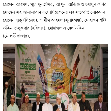
হোসেন আহমদ, মুন্না মুনতাসির, আব্দুল আজিজ ও হুমায়ুন কবির
সোহেল সহ জালালাবাদ এসোসিয়েশনের সহ সভাপতি লোকমান
হোসেন লুকু (সিলেট), শামীম আহমদ (সুনামগঞ্জ), মোহাম্মদ শফি
উদ্দিন তালুকদার (হবিগঞ্জ), মোহাম্মদ জাবেদ উদ্দিন
(মৌলভীবাজার),